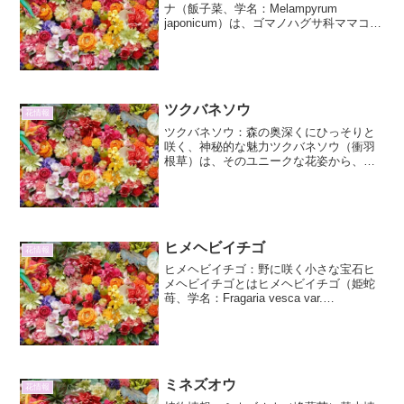
ナ（飯子菜、学名：Melampyrum
japonicum）は、ゴマノハグサ科ママコナ
属に分類される一年草または越年草で
す。日本各地の山地や丘陵地の林縁、草
地などに生育しています。名前の由来
は、その可愛ら...
ツクバネソウ
花情報
ツクバネソウ：森の奥深くにひっそりと
咲く、神秘的な魅力ツクバネソウ（衝羽
根草）は、そのユニークな花姿から、古
くより人々を惹きつけてきた野草です。
名前の由来は、その花が羽根突きの羽根
に似ていることから来ています。静かで
湿潤な林床にひっそりと自...
ヒメヘビイチゴ
花情報
ヒメヘビイチゴ：野に咲く小さな宝石ヒ
メヘビイチゴとはヒメヘビイチゴ（姫蛇
苺、学名：Fragaria vesca var.
mandschurica）は、バラ科オランダイチ
ゴ属の多年草です。その名の通り、一般
的なヘビイチゴよりも小型で、野山や...
ミネズオウ
花情報