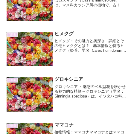
はカスマグサ（Cassia mimosoides）
は、マメ科カッシア属の植物で、古くか
ら日本を含むアジア各地に自生する多年
草です。その名前は、葉の形がネムノキ
（合歓木）に似ていることから、「ネム
（合歓）」...
ヒメクグ
花情報
ヒメクグ：その魅力と奥深さ - 詳細とそ
の他ヒメクグとは？ - 基本情報と特徴ヒ
メクグ（姫菅、学名: Carex humidorum）
は、カヤツリグサ科スゲ属に属する多年
草です。その名前の「ヒメ」は「小さ
い」を意味し、スゲ属の中でも比較的
小...
グロキシニア
花情報
グロキシニア ～魅惑のベル型花を咲かせ
る魅力的な植物～グロキシニア（学名：
Sinningia speciosa）は、イワタバコ科ベ
ニサンゴア属（Sinningia）に属する多年
草です。その特徴的なベル型の花は、鮮
やかな色彩と優雅なフォルムで...
ママコナ
花情報
植物情報：ママコナママコナとはママコ