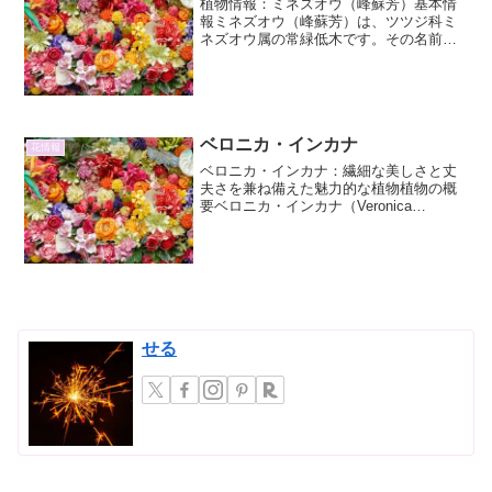
植物情報：ミネズオウ（峰蘇芳）基本情
報ミネズオウ（峰蘇芳）は、ツツジ科ミ
ネズオウ属の常緑低木です。その名前の
通り、山地の峰などに自生し、春の訪れ
とともに鮮やかなピンク色の小花を一面
に咲かせます。可憐な姿とは裏腹に、厳
しい環境にも耐える強健さ...
ベロニカ・インカナ
花情報
ベロニカ・インカナ：繊細な美しさと丈
夫さを兼ね備えた魅力的な植物植物の概
要ベロニカ・インカナ（Veronica
incana）、別名「シルバーフォール」と
も呼ばれるこの植物は、その特徴的な銀
白色の葉と、夏から秋にかけて咲く鮮や
かな青紫色の花...
せる