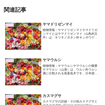
関連記事
ヤマドリゼンマイ
花情報
植物情報：ヤマドリゼンマイヤマドリゼ
ンマイとはヤマドリゼンマイ（山鳥的文
件）は、キツネノボタン科キンポウゲ属
に分類される多年草です。その特徴的な
葉の形から、「山鳥の羽」に例えられて
この名がついたと言われています。日本
全国の山地の林縁や草地、...
ヤマウルシ
花情報
植物情報：ヤマウルシヤマウルシの概要
ヤマウルシ（山漆）は、ウルシ科ウルシ
属に分類される落葉低木です。日本国内
では、本州、四国、九州に広く分布し、
特に山地の斜面や林縁、日当たりの良い
場所に自生しています。その名前の通
り、ウルシの仲間であり、樹...
カスマグサ
花情報
カスマグサの詳細・その他カスマグサと