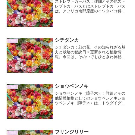
ストレプトカーパス：詳細とその他スト
レプトカーパスとはストレプトカーパス
は、アフリカ南部原産のイワタバコ科ス
トレプトカーパス属の多年草です。その
特徴的な葉の形状と、ベルベットのよう
な質感を持つ美しい花々で、園芸愛好家
から長年親しまれてきまし...
シチダンカ
花情報
シチダンカ：幻の花、その知られざる魅
力と栽培の秘訣日々更新される植物情
報。今回は、その中でもひときわ神秘的
で、一度見たら忘れられない美しさを持
つ「シチダンカ」に焦点を当てます。シ
チダンカは、その名の通り7つの花弁を持
つことから名付けられたと...
ショウベンノキ
花情報
ショウベンノキ（障子木）：詳細とその
他情報植物としてのショウベンノキショ
ウベンノキ（障子木）は、トウダイグサ
科に属する常緑低木です。学名は
Mallotus japonicus といい、そのユニーク
な葉の形と、風に揺れる様子から「障子
木」と...
フリンジリリー
花情報