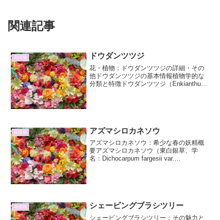
関連記事
ドウダンツツジ
花情報
花・植物：ドウダンツツジの詳細・その
他ドウダンツツジの基本情報植物学的な
分類と特徴ドウダンツツジ（Enkianthus
campanulatus）は、ツツジ科ドウダンツ
ツジ属の落葉低木です。その名前は、枝
が直角に交差する様子が、茶道で使わ
れ...
アズマシロカネソウ
花情報
アズマシロカネソウ：希少な春の妖精概
要アズマシロカネソウ（東白銀草、学
名：Dichocarpum fargesii var.
longipedunculatum）は、キンポウゲ科シ
ロカネソウ属に分類される多年草です。
日本固有種であり、本州の...
シェービングブラシツリー
花情報
シェービングブラシツリー：その魅力と