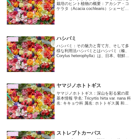
栽培のヒント植物の概要：アカシア・コ
ケラタ（Acacia cochlearis）シェービン
グブラシツリー、学名：アカシア・コケ
ラタ（Acacia cochlearis）は、そのユニ
ークな花姿からこの名前で...
ハシバミ
花情報
ハシバミ：その魅力と育て方、そして多
様な利用法ハシバミとはハシバミ（榛、
Corylus heterophylla）は、日本、朝鮮半
島、中国東北部に自生する落葉低木で
す。古くから日本で親しまれてきた植物
で、その実である「ハシバミの実」は、
食用...
ヤマジノホトトギス
花情報
ヤマジノホトトギス：深山を彩る紫の星
基本情報 学名: Tricyrtis hirta var. nana 科
名: キキョウ科 属名: ホトトギス属 和名:
ヤマジノホトトギス、山路杜鵑 別名: 杜
鵑花（とけんか） 原産地: 日本 開花期:
...
ストレプトカーパス
花情報