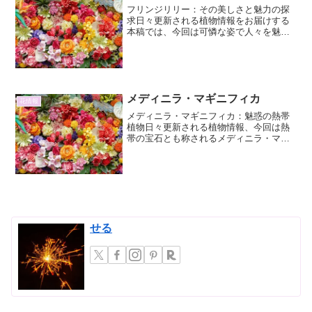
フリンジリリー：その美しさと魅力の探
求日々更新される植物情報をお届けする
本稿では、今回は可憐な姿で人々を魅了
してやまないフリンジリリーに焦点を当
てます。その詳細な情報から、意外な一
面、そして育て方まで、フリンジリリー
の魅力を余すところなくお...
メディニラ・マギニフィカ
花情報
メディニラ・マギニフィカ：魅惑の熱帯
植物日々更新される植物情報、今回は熱
帯の宝石とも称されるメディニラ・マギ
ニフィカ（Medinilla magnifica）に焦点を
当てます。メディニラ・マギニフィカと
は植物学的特徴メディニラ・マギニフィ
カ...
せる