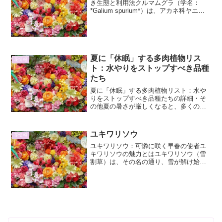
き生態と利用法クルマムグラ（学名：
*Galium spurium*）は、アカネ科ヤエム
グラ属に属する一年草の雑草です。その
名前は、葉が車輪のように放射状に茎を
取り囲んでつく様子に由来し、そのユニ
ークな姿は...
夏に「休眠」する多肉植物リス
花情報
ト：水やりをストップすべき品種
たち
夏に「休眠」する多肉植物リスト：水や
りをストップすべき品種たちの詳細・そ
の他夏の暑さが厳しくなると、多くの多
肉植物は活動を休止し、「休眠期」に入
ります。この時期に適切な管理を行わな
いと、せっかく育てている植物を傷めて
ユキワリソウ
花情報
しまうことも。今回は、夏...
ユキワリソウ：可憐に咲く早春の使者ユ
キワリソウの魅力とはユキワリソウ（雪
割草）は、その名の通り、雪が解け始め
る早春に、力強く地面を割って咲き始め
る可憐な花です。まだ肌寒い季節に、鮮
やかな色彩と繊細な姿で私たちを魅了
し、春の訪れを告げる象徴と...