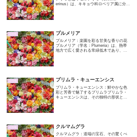
erinus）は、キキョウ科ロベリア属に分類
される一年草または多年草です。南アフ
リカ原産で、その特徴的な筒状の花形が
煙管（きせる）に似ていることからこの
名前がつきま...
プルメリア
花情報
プルメリア：楽園を彩る甘美な香りの花
プルメリア（学名：Plumeria）は、熱帯
地方で広く愛される常緑低木であり、そ
の芳醇な香りと色鮮やかな花は、多くの
人々を魅了してやみません。ハワイのレ
イやタヒチの装飾品としてお馴染みのこ
の植物は、その美...
プリムラ・キューエンシス
花情報
プリムラ・キューエンシス：鮮やかな色
彩と芳香で魅了するプリムラプリムラ・
キューエンシスは、その独特の形状と鮮
やかな色彩、そして甘い芳香で多くの園
芸愛好家を魅了するプリムラ属の植物で
す。原産地は中国の雲南省やチベットに
かけての標高の高い山岳地...
クルマムグラ
花情報
クルマムグラ：道端の宝石、その驚くべ