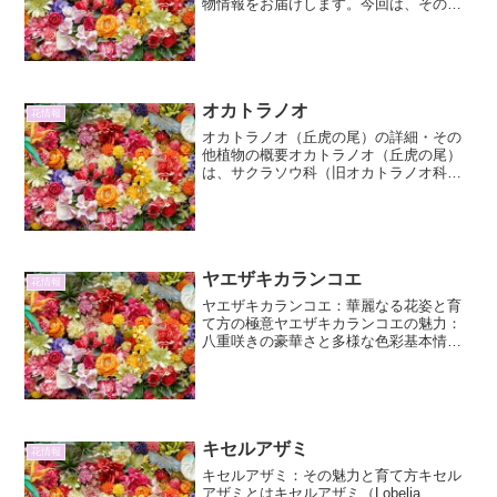
物情報をお届けします。今回は、その名
の通り、赤へとシフトしていく美しい色
彩が魅力のコレオプシス・レッドシフト
について、詳細とその魅力、そしてその
他の情報について、じっく...
オカトラノオ
花情報
オカトラノオ（丘虎の尾）の詳細・その
他植物の概要オカトラノオ（丘虎の尾）
は、サクラソウ科（旧オカトラノオ科）
オカトラノオ属の多年草です。その名前
は、群生する様子が丘の斜面に虎の尾の
ように見えることに由来すると言われて
います。細長く伸びた茎の...
ヤエザキカランコエ
花情報
ヤエザキカランコエ：華麗なる花姿と育
て方の極意ヤエザキカランコエの魅力：
八重咲きの豪華さと多様な色彩基本情報
と特徴ヤエザキカランコエ（八重咲きカ
ランコエ）は、ベンケイソウ科リュウキ
ュウベンケイ属に属する多肉植物、カラ
ンコエの園芸品種群です。...
キセルアザミ
花情報
キセルアザミ：その魅力と育て方キセル
アザミとはキセルアザミ（Lobelia