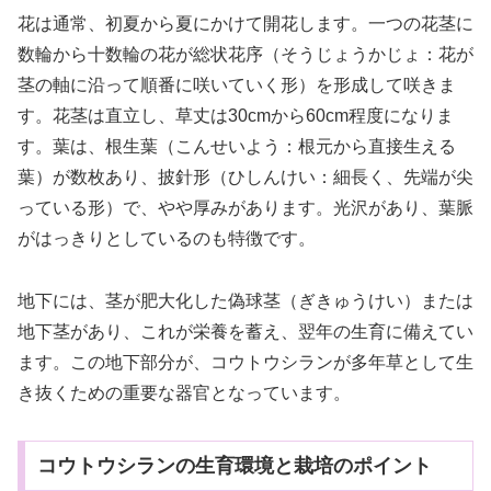
花は通常、初夏から夏にかけて開花します。一つの花茎に
数輪から十数輪の花が総状花序（そうじょうかじょ：花が
茎の軸に沿って順番に咲いていく形）を形成して咲きま
す。花茎は直立し、草丈は30cmから60cm程度になりま
す。葉は、根生葉（こんせいよう：根元から直接生える
葉）が数枚あり、披針形（ひしんけい：細長く、先端が尖
っている形）で、やや厚みがあります。光沢があり、葉脈
がはっきりとしているのも特徴です。
地下には、茎が肥大化した偽球茎（ぎきゅうけい）または
地下茎があり、これが栄養を蓄え、翌年の生育に備えてい
ます。この地下部分が、コウトウシランが多年草として生
き抜くための重要な器官となっています。
コウトウシランの生育環境と栽培のポイント