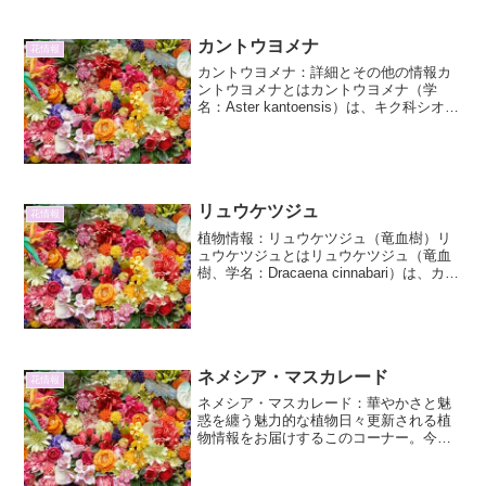
徴と魅力から、植物愛好...
カントウヨメナ
花情報
カントウヨメナ：詳細とその他の情報カ
ントウヨメナとはカントウヨメナ（学
名：Aster kantoensis）は、キク科シオン
属の多年草です。その名の通り、関東地
方を中心に分布しており、山地の草原や
林縁などに自生しています。秋になる
と、可憐な...
リュウケツジュ
花情報
植物情報：リュウケツジュ（竜血樹）リ
ュウケツジュとはリュウケツジュ（竜血
樹、学名：Dracaena cinnabari）は、カナ
リア諸島およびマデイラ諸島原産の、リ
ュウゼツラン科（またはキジカクシ科、
リュウケツジュ科など分類が変更される
こと...
ネメシア・マスカレード
花情報
ネメシア・マスカレード：華やかさと魅
惑を纏う魅力的な植物日々更新される植
物情報をお届けするこのコーナー。今回
は、その鮮やかな色彩と愛らしい姿で
人々を魅了してやまない「ネメシア・マ