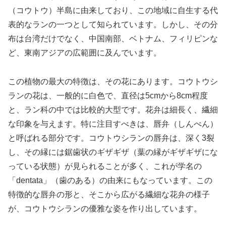
（コウトウ）半島に由来しており、この地域に自生する代
表的なランの一つとして知られています。しかし、その分
布は台湾だけでなく、中国南部、ベトナム、フィリピンな
ど、東南アジアの広範囲に及んでいます。
この植物の最大の特徴は、その花にあります。コウトウシ
ランの花は、一般的に白色で、直径は5cmから8cm程度
と、ラン科の中では比較的大型です。花弁は細長く、繊細
な印象を与えます。特に注目すべきは、唇弁（しんべん）
と呼ばれる部分です。コウトウシランの唇弁は、深く3裂
し、その縁には鋸歯状のギザギザ（葉の縁がギザギザにな
っている状態）が見られることが多く、これが学名の
「dentata」（歯のある）の由来にもなっています。この
特徴的な唇弁の形と、そこから広がる繊細な花弁の様子
が、コウトウシランの優雅な姿を作り出しています。