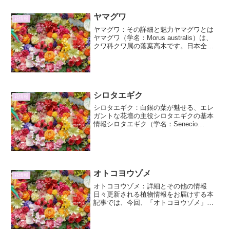
ウダイ」と名付...
ヤマグワ
花情報
ヤマグワ：その詳細と魅力ヤマグワとは
ヤマグワ（学名：Morus australis）は、
クワ科クワ属の落葉高木です。日本全国
の山野や道端、日当たりの良い場所に自
生しており、古くから人々の生活と深く
関わってきた植物の一つです。その名前
の通り、...
シロタエギク
花情報
シロタエギク：白銀の葉が魅せる、エレ
ガントな花壇の主役シロタエギクの基本
情報シロタエギク（学名：Senecio
cineraria、別名：ダスティーミラー、シ
ルバースノー）は、キク科セネシオ属に
属する一年草または多年草です。その最
大の特徴は...
オトコヨウゾメ
花情報
オトコヨウゾメ：詳細とその他の情報
日々更新される植物情報をお届けする本
記事では、今回、「オトコヨウゾメ」に
焦点を当て、その詳細とその他興味深い
情報について、2000文字以上で解説いた
します。この植物は、そのユニークな特