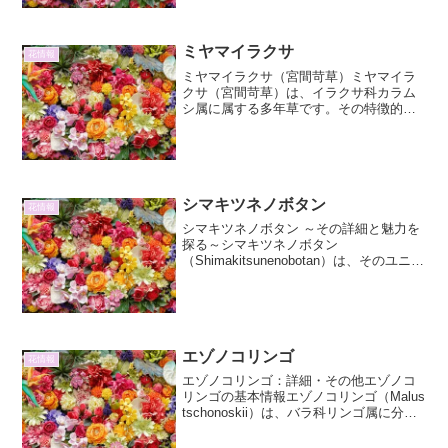
スカレード」に焦点を当て、その詳細や
育て方、そして魅力について...
ミヤマイラクサ
花情報
ミヤマイラクサ（宮間苛草）ミヤマイラ
クサ（宮間苛草）は、イラクサ科カラム
シ属に属する多年草です。その特徴的な
葉の形と、名前の由来にもなっている
「苛」という言葉が示すように、触れる
とかゆみや痛みを引き起こす毛を持つこ
とから、古くから人々の間で...
シマキツネノボタン
花情報
シマキツネノボタン ～その詳細と魅力を
探る～シマキツネノボタン
（Shimakitsunenobotan）は、そのユニー
クな名称と、野趣あふれる姿から、植物
愛好家の間で注目を集めている植物で
す。一般的に「キツネノボタン」という
名称が持つ、あの...
エゾノコリンゴ
花情報
エゾノコリンゴ：詳細・その他エゾノコ
リンゴの基本情報エゾノコリンゴ（Malus
tschonoskii）は、バラ科リンゴ属に分類
される落葉広葉樹です。その名前の通
り、北海道に自生する野生リンゴの一種