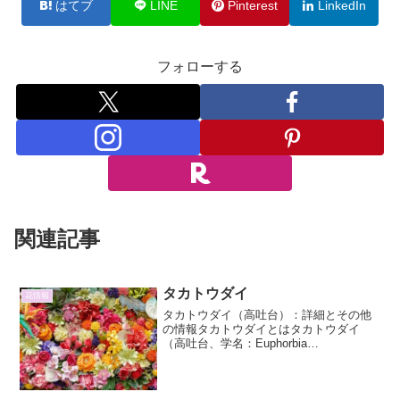
はてブ
LINE
Pinterest
LinkedIn
フォローする
関連記事
タカトウダイ
花情報
タカトウダイ（高吐台）：詳細とその他
の情報タカトウダイとはタカトウダイ
（高吐台、学名：Euphorbia
helioscopia）は、トウダイグサ科トウダ
イグサ属に分類される一年草または越年
草です。その特徴的な形態から「タカト