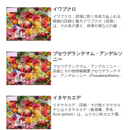
イワブクロ
花情報
イワブクロ：岩場に咲く生命力あふれる
植物の詳細と魅力イワブクロ（岩袋）
は、その名の通り、岩場や崖などの厳し
い環境に自生する、生命力に満ちた植物
です。そのユニークな生態と美しい姿
は、多くの植物愛好家を魅了していま
す。本稿では、イワブクロの詳細...
プセウデランテマム・アンデルソ
花情報
ニー
プセウデランテマム・アンデルソニー：
詳細とその他情報概要プセウデランテマ
ム・アンデルソニー（Pseuderanthemum
andersonii）は、キツネノマゴ科
（Acanthaceae）に属する熱帯性の常緑
低木です。その鮮やかな葉色と、...
イタヤカエデ
花情報
イタヤカエデ：詳細・その他イタヤカエ
デとはイタヤカエデ（板屋楓、学名：
Acer pictum）は、ムクロジ科カエデ属の
落葉広葉樹です。その名の通り、材が板
材として利用されることから「イタヤ」
の名がついたとされています。日本各