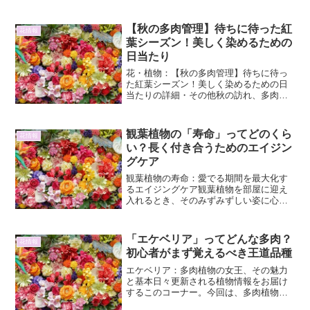
地、特に山地の谷...
【秋の多肉管理】待ちに待った紅
花情報
葉シーズン！美しく染めるための
日当たり
花・植物：【秋の多肉管理】待ちに待っ
た紅葉シーズン！美しく染めるための日
当たりの詳細・その他秋の訪れ、多肉植
物の紅葉シーズン到来待ちに待った秋の
到来は、多肉植物愛好家にとって特別な
季節の始まりを告げます。夏の間、厳し
観葉植物の「寿命」ってどのくら
花情報
い暑さから身を守るために...
い？長く付き合うためのエイジン
グケア
観葉植物の寿命：愛でる期間を最大化す
るエイジングケア観葉植物を部屋に迎え
入れるとき、そのみずみずしい姿に心を
奪われるものです。しかし、ふと「この
植物、一体どれくらい生きるのだろ
う？」と疑問に思うことはありません
「エケベリア」ってどんな多肉？
花情報
か。観葉植物の寿命は、種類によ...
初心者がまず覚えるべき王道品種
エケベリア：多肉植物の女王、その魅力
と基本日々更新される植物情報をお届け
するこのコーナー。今回は、多肉植物の
中でも特に人気が高く、「多肉植物の女