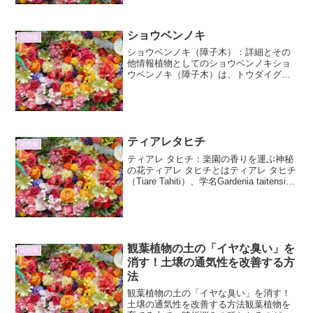
王」とも称されるエケベリアに焦点を当
てます。エケベリアは、その美しいロゼ
ット状の葉姿と、豊富な品...
ショウベンノキ
花情報
ショウベンノキ（障子木）：詳細とその
他情報植物としてのショウベンノキショ
ウベンノキ（障子木）は、トウダイグサ
科に属する常緑低木です。学名は
Mallotus japonicus といい、そのユニーク
な葉の形と、風に揺れる様子から「障子
木」と...
ティアレタヒチ
花情報
ティアレ タヒチ：楽園の香りを運ぶ神秘
の花ティアレ タヒチとはティアレ タヒチ
（Tiare Tahiti）、学名Gardenia taitensis
は、南太平洋のポリネシア地域、特にフ
ランス領ポリネシアのタヒチ島を原産と
するクチナシ属の常緑...
観葉植物の土の「イヤな臭い」を
花情報
消す！土壌の通気性を改善する方
法
観葉植物の土の「イヤな臭い」を消す！
土壌の通気性を改善する方法観葉植物を