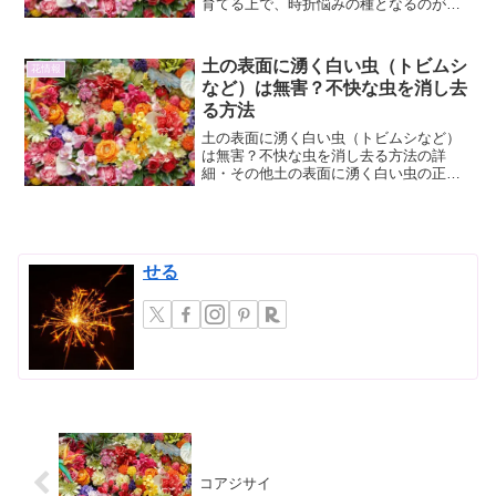
育てる上で、時折悩みの種となるのが
「土のイヤな臭い」です。せっかく美し
い葉を茂らせ、健やかに育っているの
に、土から漂う独特の臭いが部屋の空気
土の表面に湧く白い虫（トビムシ
花情報
を悪くしてしまうことがありま...
など）は無害？不快な虫を消し去
る方法
土の表面に湧く白い虫（トビムシなど）
は無害？不快な虫を消し去る方法の詳
細・その他土の表面に湧く白い虫の正体
と生態植物を育てていると、土の表面に
小さな白い虫が群がっているのを目にす
ることがあります。これらの虫は、トビ
ムシ（springtail...
せる
コアジサイ