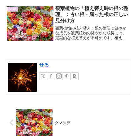
観葉植物の「植え替え時の根の整
花情報
理」：古い根・腐った根の正しい
見分け方
観葉植物の植え替え：根の整理で健やか
な成長を観葉植物の健やかな成長には、
定期的な植え替えが不可欠です。植え替
えの際に行う根の整理は、植物の健康を
維持し、さらなる成長を促すための重要
な作業となります。特に、古い根や腐っ
た根を適切に見分け、取り...
せる
クマシデ