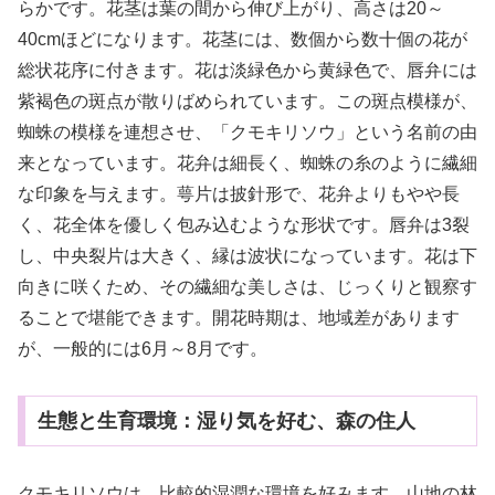
らかです。花茎は葉の間から伸び上がり、高さは20～
40cmほどになります。花茎には、数個から数十個の花が
総状花序に付きます。花は淡緑色から黄緑色で、唇弁には
紫褐色の斑点が散りばめられています。この斑点模様が、
蜘蛛の模様を連想させ、「クモキリソウ」という名前の由
来となっています。花弁は細長く、蜘蛛の糸のように繊細
な印象を与えます。萼片は披針形で、花弁よりもやや長
く、花全体を優しく包み込むような形状です。唇弁は3裂
し、中央裂片は大きく、縁は波状になっています。花は下
向きに咲くため、その繊細な美しさは、じっくりと観察す
ることで堪能できます。開花時期は、地域差があります
が、一般的には6月～8月です。
生態と生育環境：湿り気を好む、森の住人
クモキリソウは、比較的湿潤な環境を好みます。山地の林