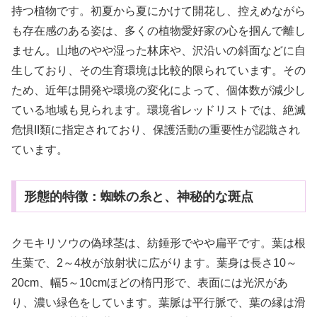
持つ植物です。初夏から夏にかけて開花し、控えめながら
も存在感のある姿は、多くの植物愛好家の心を掴んで離し
ません。山地のやや湿った林床や、沢沿いの斜面などに自
生しており、その生育環境は比較的限られています。その
ため、近年は開発や環境の変化によって、個体数が減少し
ている地域も見られます。環境省レッドリストでは、絶滅
危惧II類に指定されており、保護活動の重要性が認識され
ています。
形態的特徴：蜘蛛の糸と、神秘的な斑点
クモキリソウの偽球茎は、紡錘形でやや扁平です。葉は根
生葉で、2～4枚が放射状に広がります。葉身は長さ10～
20cm、幅5～10cmほどの楕円形で、表面には光沢があ
り、濃い緑色をしています。葉脈は平行脈で、葉の縁は滑