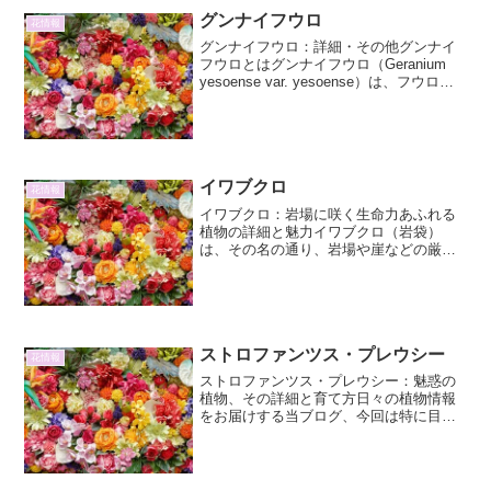
い、まるで生きた芸術品のように室内を
グンナイフウロ
花情報
彩ります。しかし、その美しい...
グンナイフウロ：詳細・その他グンナイ
フウロとはグンナイフウロ（Geranium
yesoense var. yesoense）は、フウロソ
ウ科フウロソウ属に分類される多年草で
す。学名の「yesoense」は、日本の古い
呼び名である「蝦夷（え...
イワブクロ
花情報
イワブクロ：岩場に咲く生命力あふれる
植物の詳細と魅力イワブクロ（岩袋）
は、その名の通り、岩場や崖などの厳し
い環境に自生する、生命力に満ちた植物
です。そのユニークな生態と美しい姿
は、多くの植物愛好家を魅了していま
す。本稿では、イワブクロの詳細...
ストロファンツス・プレウシー
花情報
ストロファンツス・プレウシー：魅惑の
植物、その詳細と育て方日々の植物情報
をお届けする当ブログ、今回は特に目を
引く存在であるストロファンツス・プレ
ウシーに焦点を当てます。その独特な姿
と魅力的な性質は、植物愛好家の間でも
注目を集めています。本稿...