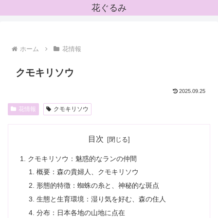
花ぐるみ
ホーム
花情報
クモキリソウ
2025.09.25
花情報
クモキリソウ
目次
クモキリソウ：魅惑的なランの仲間
概要：森の貴婦人、クモキリソウ
形態的特徴：蜘蛛の糸と、神秘的な斑点
生態と生育環境：湿り気を好む、森の住人
分布：日本各地の山地に点在