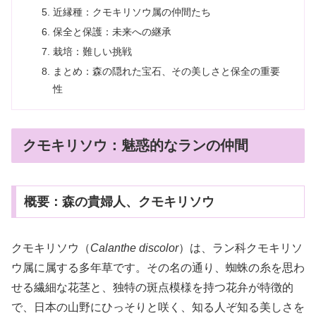
近縁種：クモキリソウ属の仲間たち
保全と保護：未来への継承
栽培：難しい挑戦
まとめ：森の隠れた宝石、その美しさと保全の重要
性
クモキリソウ：魅惑的なランの仲間
概要：森の貴婦人、クモキリソウ
クモキリソウ（
Calanthe discolor
）は、ラン科クモキリソ
ウ属に属する多年草です。その名の通り、蜘蛛の糸を思わ
せる繊細な花茎と、独特の斑点模様を持つ花弁が特徴的
で、日本の山野にひっそりと咲く、知る人ぞ知る美しさを