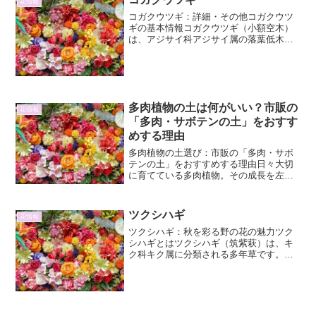
花情報
コガクウツギ：詳細・その他コガクウツ
ギの基本情報コガクウツギ（小額空木）
は、アジサイ科アジサイ属の落葉低木で
す。学名はHydrangea serrata var.
serrata。日本固有種であり、主に本州、
四国、九州の山地に自生しています...
多肉植物の土は何がいい？市販の
花情報
「多肉・サボテンの土」をおすす
めする理由
多肉植物の土選び：市販の「多肉・サボ
テンの土」をおすすめする理由日々大切
に育てている多肉植物。その成長を左右
する重要な要素の一つに、「土」があり
ます。多肉植物は、その名の通り、葉や
茎に水分を蓄える性質を持っており、水
ツクシハギ
花情報
はけの良い環境を好みます...
ツクシハギ：秋を彩る野の花の魅力ツク
シハギとはツクシハギ（筑紫萩）は、キ
ク科キク属に分類される多年草です。そ
の名前の通り、主に九州地方に自生して
おり、秋になると可憐な花を咲かせ、日
本の秋の風景に彩りを添えます。野山や
土手、河川敷など、日当た...