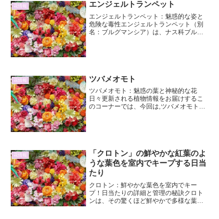
エンジェルトランペット
花情報
エンジェルトランペット：魅惑的な姿と
危険な毒性エンジェルトランペット（別
名：ブルグマンシア）は、ナス科ブルグ
マンシア属に属する低木または小高木で
す。その名の通り、トランペット状の大
きな花を下向きに咲かせ、その優美な姿
から世界中で愛されていま...
ツバメオモト
花情報
ツバメオモト：魅惑の葉と神秘的な花
日々更新される植物情報をお届けするこ
のコーナーでは、今回は,ツバメオモト
（Disporum uniflorum）に焦点を当てま
す。そのユニークな姿、特に印象的な葉
の形状と、控えめながらも神秘的な花
は、多くの...
「クロトン」の鮮やかな紅葉のよ
花情報
うな葉色を室内でキープする日当
たり
クロトン：鮮やかな葉色を室内でキー
プ！日当たりの詳細と管理の秘訣クロト
ンは、その驚くほど鮮やかで多様な葉色
が魅力の観葉植物です。赤、黄、オレン
ジ、緑といった色彩が複雑に混ざり合