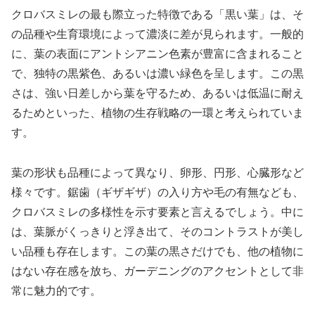
クロバスミレの最も際立った特徴である「黒い葉」は、そ
の品種や生育環境によって濃淡に差が見られます。一般的
に、葉の表面にアントシアニン色素が豊富に含まれること
で、独特の黒紫色、あるいは濃い緑色を呈します。この黒
さは、強い日差しから葉を守るため、あるいは低温に耐え
るためといった、植物の生存戦略の一環と考えられていま
す。
葉の形状も品種によって異なり、卵形、円形、心臓形など
様々です。鋸歯（ギザギザ）の入り方や毛の有無なども、
クロバスミレの多様性を示す要素と言えるでしょう。中に
は、葉脈がくっきりと浮き出て、そのコントラストが美し
い品種も存在します。この葉の黒さだけでも、他の植物に
はない存在感を放ち、ガーデニングのアクセントとして非
常に魅力的です。