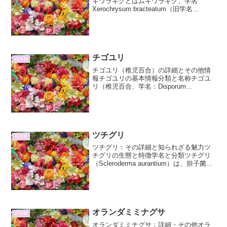
ギワラギクとはムギワラギク、学名
Xerochrysum bracteatum（旧学名
Helichrysum bracteatum）は、キク科ム
ギワラギク属に分類される一年草または
多年草です。オーストラリ...
チゴユリ
花情報
チゴユリ（稚児百合）の詳細とその他情
報チゴユリの基本情報分類と名称チゴユ
リ（稚児百合、学名：Disporum
smilacinum）は、ユリ科チゴユリ属に分
類される多年草です。その可憐な姿から
「稚児百合」という名前が付けられまし
た。漢字では...
ツチグリ
花情報
ツチグリ：その詳細と知られざる魅力ツ
チグリの生態と特徴学名と分類ツチグリ
（Scleroderma aurantium）は、担子菌門
テングタケ綱ハラタケ目に属するキノコ
の一種です。この学名が示すように、
「Scleroderma」は「硬い皮膚」...
オランダミミナグサ
花情報
オランダミミナグサ：詳細・その他オラ