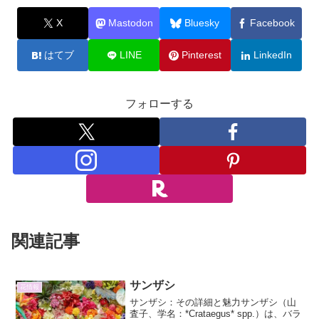
X
Mastodon
Bluesky
Facebook
はてブ
LINE
Pinterest
LinkedIn
フォローする
関連記事
サンザシ
花情報
サンザシ：その詳細と魅力サンザシ（山
査子、学名：*Crataegus* spp.）は、バラ