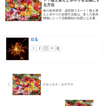
ト！植え替えと水やりを全開にす
る方法
春の多肉管理：成長期スタート！植え替
えと水やりの全開方法春は、多くの多肉
植物にとって活動開始の合図となる重要
な季節です。休眠期を終え、本格的な成
長期を迎えるこの時期に、適切な管理を
行うことが、植物の健康と美しさを保つ
鍵となります。 特に、植...
せる
クロッカス・ルテウス