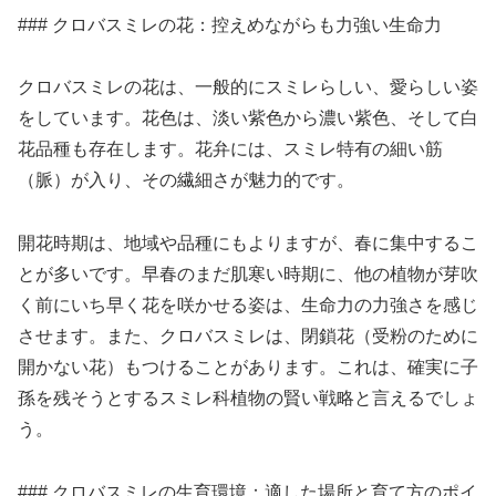
### クロバスミレの花：控えめながらも力強い生命力
クロバスミレの花は、一般的にスミレらしい、愛らしい姿
をしています。花色は、淡い紫色から濃い紫色、そして白
花品種も存在します。花弁には、スミレ特有の細い筋
（脈）が入り、その繊細さが魅力的です。
開花時期は、地域や品種にもよりますが、春に集中するこ
とが多いです。早春のまだ肌寒い時期に、他の植物が芽吹
く前にいち早く花を咲かせる姿は、生命力の力強さを感じ
させます。また、クロバスミレは、閉鎖花（受粉のために
開かない花）もつけることがあります。これは、確実に子
孫を残そうとするスミレ科植物の賢い戦略と言えるでしょ
う。
### クロバスミレの生育環境：適した場所と育て方のポイ