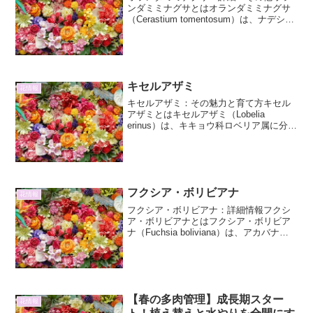
ンダミミナグサとはオランダミミナグサ
（Cerastium tomentosum）は、ナデシコ
科ミミナグサ属に分類される多年草で
す。ヨーロッパ原産で、特に地中海沿岸
地域に広く分布しています。その名前の
「オラ...
キセルアザミ
花情報
キセルアザミ：その魅力と育て方キセル
アザミとはキセルアザミ（Lobelia
erinus）は、キキョウ科ロベリア属に分類
される一年草または多年草です。南アフ
リカ原産で、その特徴的な筒状の花形が
煙管（きせる）に似ていることからこの
名前がつきま...
フクシア・ボリビアナ
花情報
フクシア・ボリビアナ：詳細情報フクシ
ア・ボリビアナとはフクシア・ボリビア
ナ（Fuchsia boliviana）は、アカバナ科
フクシア属に属する植物です。その鮮や
かな色彩と独特な形状の花は、多くの植
物愛好家を魅了しています。原産地は南
米のア...
【春の多肉管理】成長期スター
花情報