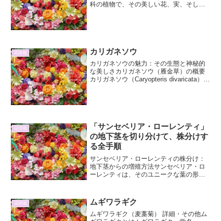
科の植物で、その美しい花、実、そして
薬効など、多岐にわたる魅力を持ってい
ます。世界中に多くの種類が分布し、古
くから人々の生活と深く関わってきまし
た。本...
カリガネソウ
花情報
カリガネソウの魅力：その生態と神秘的
な美しさカリガネソウ（雁金草）の概要
カリガネソウ（Caryopteris divaricata）
は、シソ科カリガネソウ属に分類される
多年草です。その名の通り、雁が羽を広
げたような独特の花姿が最大の魅力
で、...
「サンセベリア・ローレンティ」
花情報
の地下茎を切り分けて、株分けす
る全手順
サンセベリア・ローレンティの株分け：
地下茎からの増殖方法サンセベリア・ロ
ーレンティは、そのユニークな葉の形状
と育てやすさから、室内観葉植物として
非常に人気があります。しかし、長く育
てていると株が大きくなりすぎたり、子
ムギワラギク
花情報
株が増えすぎて窮屈になっ...
ムギワラギク（麦藁菊） 詳細・その他ム