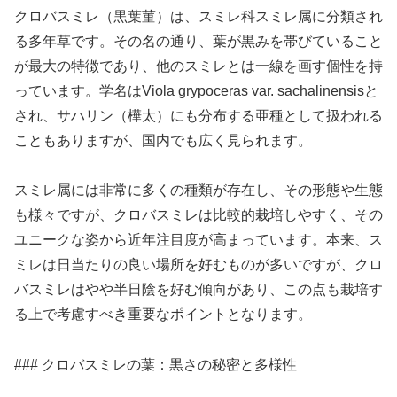
クロバスミレ（黒葉菫）は、スミレ科スミレ属に分類され
る多年草です。その名の通り、葉が黒みを帯びていること
が最大の特徴であり、他のスミレとは一線を画す個性を持
っています。学名はViola grypoceras var. sachalinensisと
され、サハリン（樺太）にも分布する亜種として扱われる
こともありますが、国内でも広く見られます。
スミレ属には非常に多くの種類が存在し、その形態や生態
も様々ですが、クロバスミレは比較的栽培しやすく、その
ユニークな姿から近年注目度が高まっています。本来、ス
ミレは日当たりの良い場所を好むものが多いですが、クロ
バスミレはやや半日陰を好む傾向があり、この点も栽培す
る上で考慮すべき重要なポイントとなります。
### クロバスミレの葉：黒さの秘密と多様性