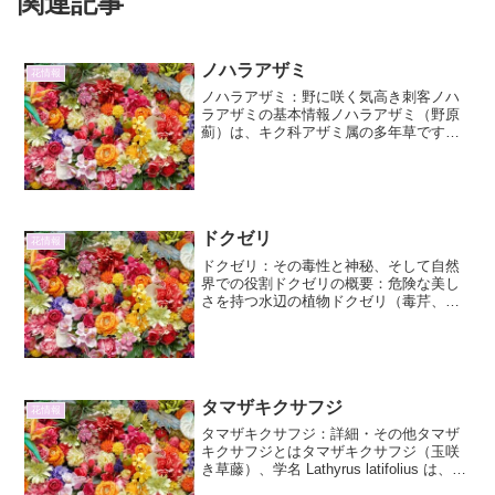
関連記事
ノハラアザミ
花情報
ノハラアザミ：野に咲く気高き刺客ノハ
ラアザミの基本情報ノハラアザミ（野原
薊）は、キク科アザミ属の多年草です。
その名前の通り、日当たりの良い野原や
道端、河川敷など、比較的開けた環境を
好んで自生しています。春から夏にかけ
て、鮮やかな紫色の美しい...
ドクゼリ
花情報
ドクゼリ：その毒性と神秘、そして自然
界での役割ドクゼリの概要：危険な美し
さを持つ水辺の植物ドクゼリ（毒芹、
Cicuta virosa）は、セリ科ドクゼリ属に
属する多年草です。その名前が示す通
り、植物全体に強い毒性を持ち、誤って
摂取すると深刻...
タマザキクサフジ
花情報
タマザキクサフジ：詳細・その他タマザ
キクサフジとはタマザキクサフジ（玉咲
き草藤）、学名 Lathyrus latifolius は、マ
メ科レンリソウ属の多年草です。その名