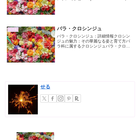
は、ラン科キンラン属に分類される多年
草です。その名の通り、鮮やかな黄色の
花を咲かせることから、古くから人々に
親...
バラ・クロシンジュ
花情報
バラ・クロシンジュ：詳細情報クロシン
ジュの魅力：その華麗なる姿と育て方バ
ラ科に属するクロシンジュバラ・クロシ
ンジュは、その名が示す通り、バラ科に
属する植物です。バラ科には、私たちが
日常的に親しんでいる多くの園芸品種や
野性種が含まれており、そ...
せる