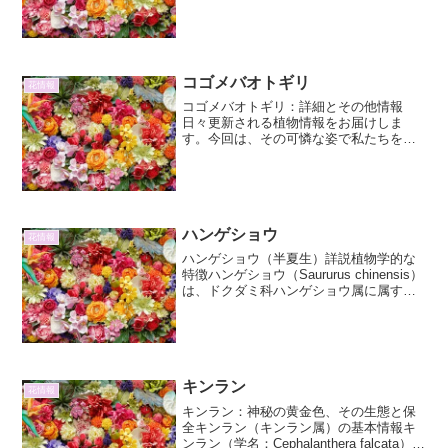
は、アヤメ科ネオマリカ属に属する多年
草です。その特徴的な剣状の葉と、水滴
のような透明感を持つ美しい青紫色の花
は、多...
コゴメバオトギリ
花情報
コゴメバオトギリ：詳細とその他情報
日々更新される植物情報をお届けしま
す。今回は、その可憐な姿で私たちを魅
了する「コゴメバオトギリ」に焦点を当
て、その詳細やその他興味深い情報につ
いて、2000字以上をかけてじっくりとご
紹介いたします。コゴメバ...
ハンゲショウ
花情報
ハンゲショウ（半夏生）詳説植物学的な
特徴ハンゲショウ（Saururus chinensis）
は、ドクダミ科ハンゲショウ属に属する
多年草です。その名前は、旧暦の半夏
（七月）の頃に葉の一部が白くなること
に由来しており、この時期になると特徴
的な姿...
キンラン
花情報
キンラン：神秘の黄金色、その生態と保
全キンラン（キンラン属）の基本情報キ
ンラン（学名：Cephalanthera falcata）