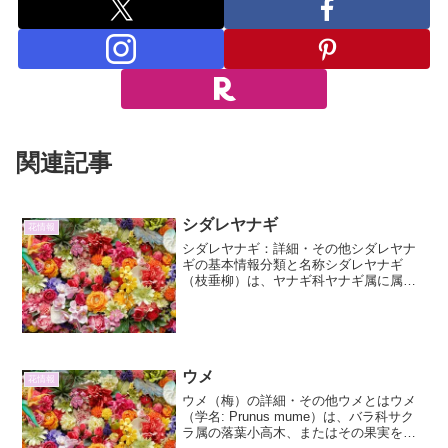
関連記事
シダレヤナギ
花情報
シダレヤナギ：詳細・その他シダレヤナ
ギの基本情報分類と名称シダレヤナギ
（枝垂柳）は、ヤナギ科ヤナギ属に属す
る落葉高木です。学名はSalix babylonica
ですが、一般的に流通している「シダレ
ヤナギ」の多くは、Salix sepulcr...
ウメ
花情報
ウメ（梅）の詳細・その他ウメとはウメ
（学名: Prunus mume）は、バラ科サク
ラ属の落葉小高木、またはその果実を指