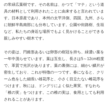
の常緑広葉樹です。その名前は、かつて「マテ」という道
具の材料として利用されたことに由来すると言われていま
す。日本原産であり、本州の太平洋側、四国、九州、さら
に朝鮮半島南部にも分布しています。公園や街路樹、生垣
など、私たちの身近な場所でもよく見かけることができる
親しみやすい樹木です。
その姿は、円錐形あるいは卵形の樹冠を持ち、緑濃い葉を
一年中茂らせています。葉は互生し、長さは5～12cm程度
で、革質で光沢があります。葉の裏側には、細かい鱗片が
密生しており、これが特徴の一つです。春になると、クリ
ーム色をした細長い雄花序と、小さく目立たない雌花序を
つけます。秋には、ドングリによく似た果実、すなわち
「椎の実」をつけます。この椎の実は、食用としても利用
されることがあります。