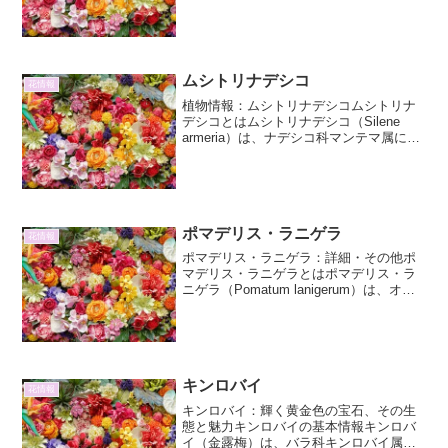
します。中国原産で、古くから日本、朝
鮮半島、ベトナムなどに伝播しました。
一般的に「梅」と表記され、早春に芳香
を放つ花を咲...
ムシトリナデシコ
花情報
植物情報：ムシトリナデシコムシトリナ
デシコとはムシトリナデシコ（Silene
armeria）は、ナデシコ科マンテマ属に属
する一年草または二年草です。その名の
通り、茎や葉に粘液を分泌し、小さな昆
虫を捕らえる性質を持つことからこの名
前がつきま...
ポマデリス・ラニゲラ
花情報
ポマデリス・ラニゲラ：詳細・その他ポ
マデリス・ラニゲラとはポマデリス・ラ
ニゲラ（Pomatum lanigerum）は、オー
ストラリア原産のフトモモ科ポマデリス
属に分類される常緑低木です。その特徴
的な細かな毛に覆われた葉と、春に咲く
繊細な花...
キンロバイ
花情報
キンロバイ：輝く黄金色の宝石、その生
態と魅力キンロバイの基本情報キンロバ
イ（金露梅）は、バラ科キンロバイ属の