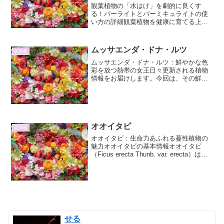
観葉植物の「水はけ」を劇的に良くす
る！パーライトとバーミキュライトの使
い方の詳細観葉植物を健康に育てる上
で、水はけは非常に重要な要素です。根
腐れや病気の原因となる水はけの悪さを
改善するために、園芸でよく用いられる
ムッサエンダ・ドナ・ルツ
花情報
のが「パーライト」と「バーミ...
ムッサエンダ・ドナ・ルツ：鮮やかな色
彩を放つ熱帯の女王日々更新される植物
情報をお届けします。今回は、その鮮や
かな苞葉が目を惹く熱帯の植物、ムッサ
エンダ・ドナ・ルツについて詳しくご紹
介します。ムッサエンダ・ドナ・ルツと
はムッサエンダ・ドナ・ル...
オオイタビ
花情報
オオイタビ：生命力あふれる蔓性植物の
魅力オオイタビの基本情報オオイタビ
（Ficus erecta Thunb. var. erecta）はク
ワ科イチジク属に属する常緑蔓性植物で
す。日本全国、特に暖地の山野に自生し
ており、海岸部から山地の林縁...
せる