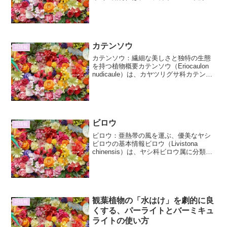
落葉低木です。学名は *Potentilla
fruticosa* で、英名ではShrubby
cinquefoilと呼ばれます。 ...
カテンソウ
花情報
カテンソウ：繊細な美しさと独特の生態
を持つ植物概要カテンソウ（Eriocaulon
nudicaule）は、カヤツリグサ科カテンソ
ウ属に分類される一年草です。その名の
通り、綿帽子のような独特の花序が特徴
的で、湿地や水田などに生育する、日本
を...
ビロウ
花情報
ビロウ：亜熱帯の風を運ぶ、優美なヤシ
ビロウの基本情報ビロウ（Livistona
chinensis）は、ヤシ科ビロウ属に分類さ
れる常緑高木です。その特徴的な姿は、
亜熱帯の風景を象徴するものの一つと言
えるでしょう。原産地は、中国南部、台
湾、そ...
観葉植物の「水はけ」を劇的に良
花情報
くする、パーライトとバーミキュ
ライトの使い方