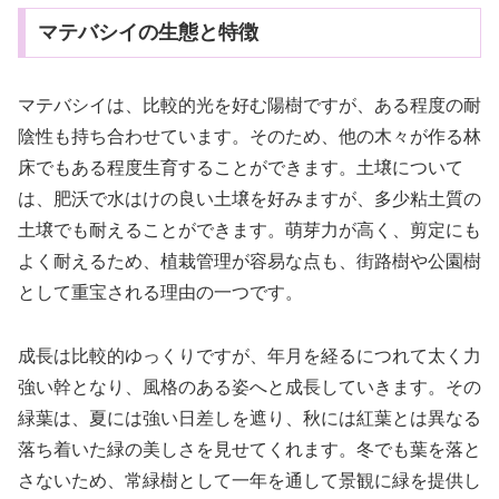
マテバシイの生態と特徴
マテバシイは、比較的光を好む陽樹ですが、ある程度の耐
陰性も持ち合わせています。そのため、他の木々が作る林
床でもある程度生育することができます。土壌について
は、肥沃で水はけの良い土壌を好みますが、多少粘土質の
土壌でも耐えることができます。萌芽力が高く、剪定にも
よく耐えるため、植栽管理が容易な点も、街路樹や公園樹
として重宝される理由の一つです。
成長は比較的ゆっくりですが、年月を経るにつれて太く力
強い幹となり、風格のある姿へと成長していきます。その
緑葉は、夏には強い日差しを遮り、秋には紅葉とは異なる
落ち着いた緑の美しさを見せてくれます。冬でも葉を落と
さないため、常緑樹として一年を通して景観に緑を提供し