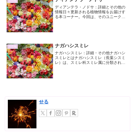
花情報
ディアンテラ・ノドサ：詳細とその他の
情報日々更新される植物情報をお届けす
る本コーナー。今回は、そのユニークな
姿と特徴で注目を集めるディアンテラ・
ノドサ（Dianthera nodosa）に焦点を当
て、その詳細とその他の情報について深
掘りして...
ナガハシスミレ
花情報
ナガハシスミレ：詳細・その他ナガハシ
スミレとはナガハシスミレ（長葉シスミ
レ）は、スミレ科スミレ属に分類される
多年草であり、その名の通り、細長い葉
を持つことが特徴的なスミレの一種で
す。日本国内では、主に本州の太平洋側
に分布しており、特に山地の...
せる