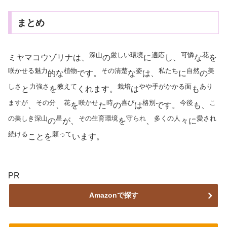
まとめ
深山
厳しい
環境
適応
可憐
花
ミヤマコウゾリナは、
の
に
し、
な
を
咲かせる
魅力
植物
その
清楚
姿
私たち
自然
美
的な
です。
な
は、
に
の
しさ
力強さ
教えて
栽培
やや
手がかかる
面
あり
と
を
くれます。
は
も
ますが
その
分
花
咲かせ
時
喜び
格別
今後
こ
、
、
を
た
の
は
です。
も、
の
美しき
深山
星
その
生育
環境
守られ
多くの
人
愛され
の
が、
を
、
々に
続ける
願って
ことを
います。
PR
Amazonで探す