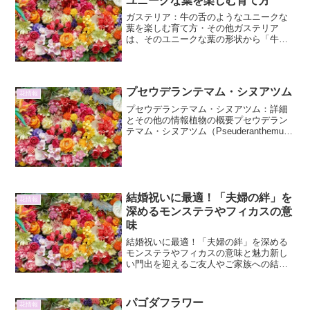
ユニークな葉を楽しむ育て方
ガステリア：牛の舌のようなユニークな
葉を楽しむ育て方・その他ガステリア
は、そのユニークな葉の形状から「牛の
舌」とも呼ばれ、多肉植物の中でも独特
の魅力を持つ植物です。そのずんぐりと
した、厚みのある葉は、品種によって模
様や色合いが異なり、コレク...
プセウデランテマム・シヌアツム
花情報
プセウデランテマム・シヌアツム：詳細
とその他の情報植物の概要プセウデラン
テマム・シヌアツム（Pseuderanthemum
sinuatum）は、キツネノマゴ科
（Acanthaceae）に属する常緑低木であ
り、その特徴的な葉の形状と、比較的...
結婚祝いに最適！「夫婦の絆」を
花情報
深めるモンステラやフィカスの意
味
結婚祝いに最適！「夫婦の絆」を深める
モンステラやフィカスの意味と魅力新し
い門出を迎えるご友人やご家族への結婚
祝い。贈る相手の幸せを願う気持ちを形
にしたいけれど、何を贈れば喜ばれるか
迷ってしまいますよね。そんな時におす
パゴダフラワー
花情報
すめしたいのが、観葉植物...