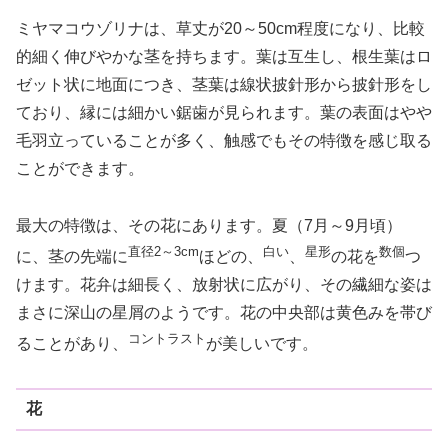
ミヤマコウゾリナは、草丈が20～50cm程度になり、比較
的細く伸びやかな茎を持ちます。葉は互生し、根生葉はロ
ゼット状に地面につき、茎葉は線状披針形から披針形をし
ており、縁には細かい鋸歯が見られます。葉の表面はやや
毛羽立っていることが多く、触感でもその特徴を感じ取る
ことができます。
最大の特徴は、その花にあります。夏（7月～9月頃）
直径2～3cm
白い
星形
数個
に、茎の先端に
ほどの、
、
の花を
つ
けます。花弁は細長く、放射状に広がり、その繊細な姿は
まさに深山の星屑のようです。花の中央部は黄色みを帯び
コントラスト
ることがあり、
が美しいです。
花