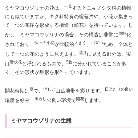
一見
ミヤマコウゾリナの花は、
するとユキノシタ科の植物
にも似ていますが、キク科特有の総苞片や、小花が集まっ
て一つの花序を形成する構造（頭花）を持っています。し
単純
かし、ミヤマコウゾリナの場合、その構造は非常に
化
個々の小花
大きく
目立つ
されており、
が比較的
、
ため、全体と
花弁
して一つの花のように見えます。
に見える部分は、実
舌状花
5枚
は
と呼ばれるもので、
に分かれていることが多
く、その形状が星形を形作っています。
夏
涼しい
日当たりの良い
開花時期は
で、
山岳地帯を彩ります。
風通し
開花
場所を好み、
の良い環境で
します。
ミヤマコウゾリナの生態