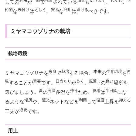
利用
一部
報告
場合
あります
しかし
学
しての
が
で
されている
も
。
、
術的
裏付け
乏しく
安易
利用
避ける
な
は
、
な
は
べきです。
ミヤマコウゾリナの栽培
栽培環境
家庭
栽培
本来
生育環境
再
ミヤマコウゾリナを
で
する場合、
の
を
現
重要
日当たり
良く
風通し
良い
することが
です。
が
、
の
場所を
夏
高温
嫌う
夏場
半日陰
選びましょう。
の
多湿を
ため、
は
にな
場所
遮光
利用
温度
抑える
るような
や、
ネットなどを
して
上昇を
必要
工夫が
です。
用土