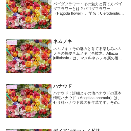
パゴダフラワー：その魅力と育て方パゴ
ダフラワーとは？パゴダフラワー
（Pagoda flower）、学名：Clerodendrum
fortunatum L. は、クマツヅラ科クレロデ
ンドルム属に属する常緑低木です。その
名の通り、先端に集まっ...
ネムノキ
花情報
ネムノキ：その魅力と育てる楽しみネム
ノキの概要ネムノキ（合歓木、Albizia
julibrissin）は、マメ科ネムノキ属の落葉
高木です。その特徴的な繊細な葉の形
と、夏に咲く鮮やかなピンク色の花は、
日本の夏の風物詩とも言えます。名前の
「ネ...
ハナウド
花情報
ハナウド：詳細とその他ハナウドの基本
情報ハナウド（Angelica anomala）は、
セリ科ハナウド属の多年草です。その名
前は、漢字で「花独活」と表記され、そ
の美しい花姿と、近縁種であるノダケ
（別名：ウド）に似た形状に由来してい
ます。日本...
ディアンテラ・ノドサ