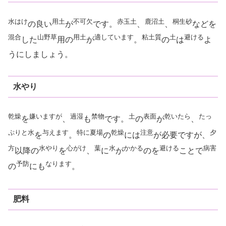
水はけ
用土
不可欠
赤玉土
鹿沼土
桐生砂
の良い
が
です。
、
、
などを
混合
山野草
用土
適しています
粘土質
土
避ける
した
用の
が
。
の
は
よ
うにしましょう。
水やり
乾燥
嫌いますが
過湿
禁物
土
表面
乾いたら
たっ
を
、
も
です。
の
が
、
ぷりと
水
与えます
特に
夏場
乾燥
注意
夕
を
。
の
には
が必要ですが、
方
水やり
心がけ
葉
水
かかる
避ける
病害
以降の
を
、
に
が
のを
ことで
予防
なります
の
にも
。
肥料