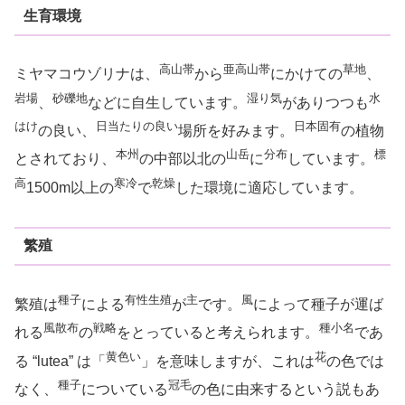
生育環境
高山帯
亜高山帯
草地
ミヤマコウゾリナは、
から
にかけての
、
岩場
砂礫地
湿り気
水
、
などに自生しています。
がありつつも
はけ
日当たりの良い
日本固有
の良い、
場所を好みます。
の植物
本州
山岳
分布
標
とされており、
の中部以北の
に
しています。
高
寒冷
乾燥
1500m以上の
で
した環境に適応しています。
繁殖
種子
有性生殖
主
風
繁殖は
による
が
です。
によって種子が運ば
風散布
戦略
種小名
れる
の
をとっていると考えられます。
であ
黄色い
花
る “lutea” は「
」を意味しますが、これは
の色では
種子
冠毛
なく、
についている
の色に由来するという説もあ