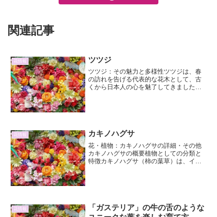
関連記事
ツツジ
花情報
ツツジ：その魅力と多様性ツツジは、春
の訪れを告げる代表的な花木として、古
くから日本人の心を魅了してきました。
その華やかな花姿はもちろんのこと、多
様な品種、育てやすさ、そして文学や文
化との深い関わりなど、ツツジには語り
尽くせないほどの魅力が詰...
カキノハグサ
花情報
花・植物：カキノハグサの詳細・その他
カキノハグサの概要植物としての分類と
特徴カキノハグサ（柿の葉草）は、イネ
科カキノハグサ属に分類される多年草で
す。その名の通り、葉の形が柿の葉に似
ていることからこの名がつきました。草
丈は一般的に30cmから...
「ガステリア」の牛の舌のような
花情報