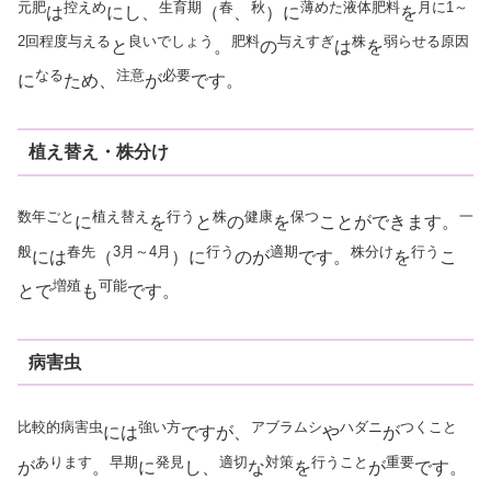
元肥
控えめ
生育期
春
秋
薄めた
液体肥料
月に
1～
は
にし、
（
、
）に
を
2回
程度
与える
良いでしょう
肥料
与えすぎ
株
弱らせる
原因
と
。
の
は
を
なる
注意
必要
に
ため、
が
です。
植え替え・株分け
数年
ごと
植え替え
行う
株
健康
保つ
一
に
を
と
の
を
ことができます。
般
春先
3月～4月
行う
適期
株分け
行う
には
（
）に
のが
です。
を
こ
増殖
可能
とで
も
です。
病害虫
比較的
病害虫
強い
方
アブラムシ
ハダニ
つく
こと
には
ですが、
や
が
あります
早期
発見
適切
対策
行う
こと
重要
が
。
に
し、
な
を
が
です。