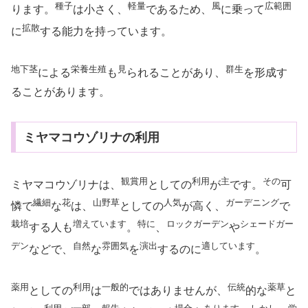
種子
軽量
風
広範囲
ります。
は小さく、
であるため、
に乗って
拡散
に
する能力を持っています。
地下茎
栄養生殖
見
群生
による
も
られることがあり、
を形成す
ることがあります。
ミヤマコウゾリナの利用
観賞用
利用
主
その
ミヤマコウゾリナは、
としての
が
です。
可
繊細
花
山野草
人気
ガーデニング
憐で
な
は、
としての
が高く、
で
栽培
増えています
特に
ロックガーデン
シェードガー
する人も
。
、
や
デン
自然
雰囲気
演出
適しています
などで、
な
を
するのに
。
薬用
利用
一般的
伝統
薬草
としての
は
ではありませんが、
的な
と