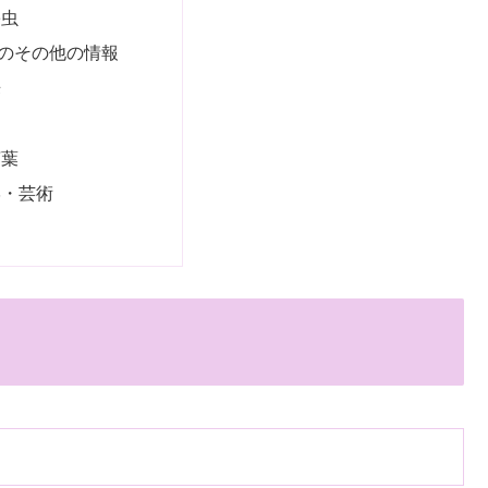
害虫
のその他の情報
来
用
言葉
学・芸術