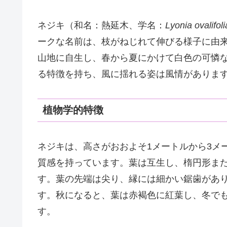
ネジキ（和名：熱延木、学名：
Lyonia ovalifoli
ークな名前は、枝がねじれて伸びる様子に由
山地に自生し、春から夏にかけて白色の可憐
る特徴を持ち、風に揺れる姿は風情がありま
植物学的特徴
ネジキは、高さがおおよそ1メートルから3メ
質感を持っています。葉は互生し、楕円形また
す。葉の先端は尖り、縁には細かい鋸歯があ
す。秋になると、葉は赤褐色に紅葉し、冬で
す。