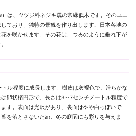
a
）は、ツツジ科ネジキ属の常緑低木です。そのユニ
来しており、独特の景観を作り出します。日本各地の
な花を咲かせます。その花は、つるのように垂れ下が
す。
ートル程度に成長します。樹皮は灰褐色で、滑らかな
は卵状楕円形で、長さは3～7センチメートル程度で
ります。表面は光沢があり、裏面はやや白っぽいで
も葉を落とさないため、冬の庭園にも彩りを与えま