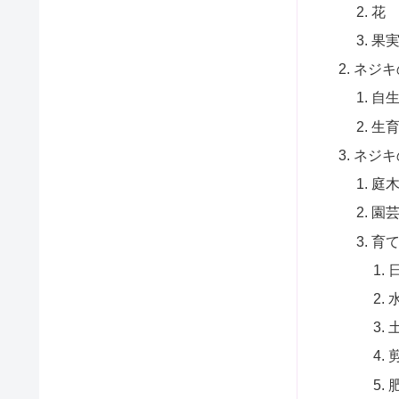
花
果
ネジキ
自
生
ネジキ
庭
園
育