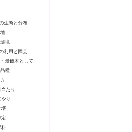
実
の生態と分布
生地
育環境
の利用と園芸
木・景観木として
芸品種
て方
日当たり
水やり
土壌
剪定
肥料