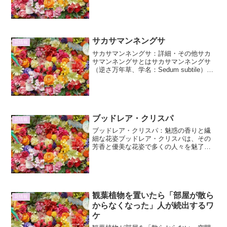
仙、_Belamcanda chinensis_ var.
_minor_）は、アヤメ科ヒオウギズイセン
属に分類される多年草です。その...
サカサマンネングサ
花情報
サカサマンネングサ：詳細・その他サカ
サマンネングサとはサカサマンネングサ
（逆さ万年草、学名：Sedum subtile）
は、ベンケイソウ科マンネングサ属の多
肉植物です。そのユニークな姿と、意外
なほど丈夫な性質から、近年ガーデニン
グ愛好家の間...
ブッドレア・クリスパ
花情報
ブッドレア・クリスパ：魅惑の香りと繊
細な花姿ブッドレア・クリスパは、その
芳香と優美な花姿で多くの人々を魅了す
る植物です。この記事では、ブッドレ
ア・クリスパの詳細、育て方、楽しみ
方、そしてその魅力について、2000文字
以上で詳しく解説していき...
観葉植物を置いたら「部屋が散ら
花情報
からなくなった」人が続出するワ
ケ