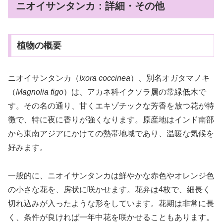
ニオイサンタンカ：詳細・その他
植物の概要
ニオイサンタンカ（
Ixora coccinea
）、別名オガタマノキ
（
Magnolia figo
）は、アカネ科イクソラ属の常緑低木で
す。その名の通り、甘くエキゾチックな芳香を放つ花が特
徴で、特に夜に香りが強くなります。原産地はインド南部
から東南アジアにかけての熱帯地域であり、温暖な気候を
好みます。
一般的に、ニオイサンタンカは鮮やかな赤色やオレンジ色
の小さな花を、房状に咲かせます。花弁は4枚で、細長く
切れ込みが入ったような形をしています。花期は非常に長
く、条件が良ければ一年中花を咲かせることもあります。