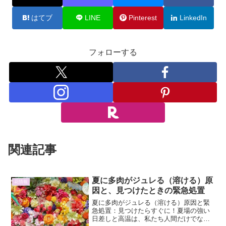
はてブ
LINE
Pinterest
LinkedIn
フォローする
関連記事
夏に多肉がジュレる（溶ける）原
花情報
因と、見つけたときの緊急処置
夏に多肉がジュレる（溶ける）原因と緊
急処置：見つけたらすぐに！夏場の強い
日差しと高温は、私たち人間だけでな