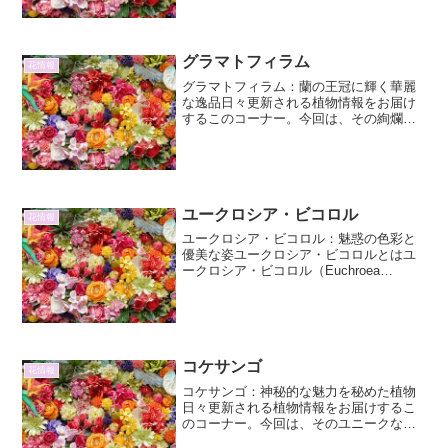
く、愛おしい多肉植物にとっても過酷な
試練となります。特に「ジュレる」と呼
ばれる現象は、多肉植物の育成において
多くの愛好家を悩ませる問題...
グラマトフィラム
花情報
グラマトフィラム：蘭の王冠に輝く華麗
な逸品日々更新される植物情報をお届け
するこのコーナー。今回は、その絢爛た
る姿で多くの人々を魅了してやまない蘭
の一種、グラマトフィラムに焦点を当て
て、その詳細と魅力を深掘りしていきま
す。グラマトフィラムは、...
ユークロシア・ビコロル
花情報
ユークロシア・ビコロル：魅惑の色彩と
優美な姿ユークロシア・ビコロルとはユ
ークロシア・ビコロル（Euchroea
bicolore）は、その名の通り二色の鮮やか
な花弁を持つ、非常に魅力的な植物で
す。主に南米のアンデス山脈高地に自生
しており、そ...
コケサンゴ
花情報
コケサンゴ：神秘的な魅力を秘めた植物
日々更新される植物情報をお届けするこ
のコーナー。今回は、そのユニークな姿
と生態で私たちを魅了する「コケサン