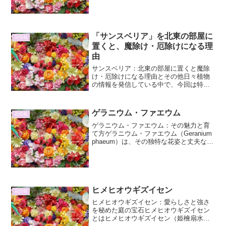
ゴ」について、詳しくご紹介します。そ
の魅力は、鮮やかな緑色の葉、まるでサ
ンゴのような独特の形状、そ...
「サンスベリア」を北東の部屋に
花情報
置くと、魔除け・厄除けになる理
由
サンスベリア：北東の部屋に置くと魔除
け・厄除けになる理由とその他日々植物
の情報を発信している中で、今回は特に
注目を集める植物、「サンスベリア」に
焦点を当て、その「北東の部屋に置くと
魔除け・厄除けになる」という伝承の理
ゲラニウム・ファエウム
花情報
由について、詳細に解説い...
ゲラニウム・ファエウム：その魅力と育
て方ゲラニウム・ファエウム（Geranium
phaeum）は、その独特な花姿と丈夫な性
質から、ガーデニング愛好家の間で人気
を集めている多年草です。和名では「ヒ
ゴロモソウ」とも呼ばれ、その渋い美し
さが庭に...
ヒメヒオウギズイセン
花情報
ヒメヒオウギズイセン：愛らしさと強さ
を秘めた庭の宝石ヒメヒオウギズイセン
とはヒメヒオウギズイセン（姫檜扇水