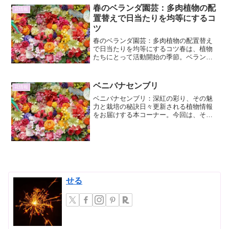
いらっしゃるのではないでしょうか。本
春のベランダ園芸：多肉植物の配
花情報
稿では、そんな皆様のため...
置替えで日当たりを均等にするコ
ツ
春のベランダ園芸：多肉植物の配置替え
で日当たりを均等にするコツ春は、植物
たちにとって活動開始の季節。ベランダ
で多肉植物を育てている方も、この時期
に配置替えを検討されているのではない
でしょうか。多肉植物は、そのユニーク
ベニバナセンブリ
花情報
なフォルムと育てやすさか...
ベニバナセンブリ：深紅の彩り、その魅
力と栽培の秘訣日々更新される植物情報
をお届けする本コーナー。今回は、その
鮮やかな色彩で見る者を魅了するベニバ
ナセンブリに焦点を当てます。この植物
は、その名に反して「紅」ではなく、鮮
やかな「赤」の花を咲かせ...
せる