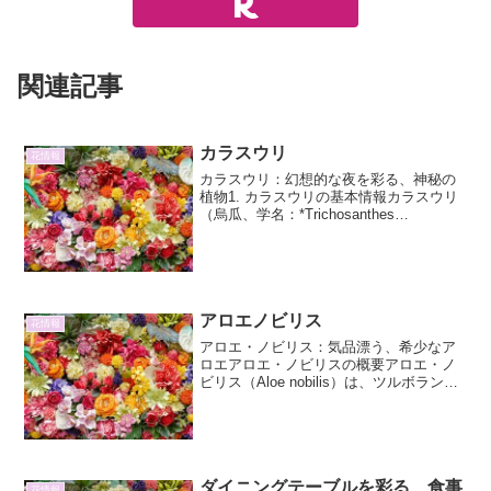
関連記事
カラスウリ
花情報
カラスウリ：幻想的な夜を彩る、神秘の
植物1. カラスウリの基本情報カラスウリ
（烏瓜、学名：*Trichosanthes
cucumerina*)は、ウリ科カラスウリ属の
つる性多年草です。日本全国の山野に自
生しており、夏から秋にかけて生育
し、...
アロエノビリス
花情報
アロエ・ノビリス：気品漂う、希少なア
ロエアロエ・ノビリスの概要アロエ・ノ
ビリス（Aloe nobilis）は、ツルボラン科
アロエ属に属する多肉植物です。南アフ
リカ原産で、その名の通り、気品のある
美しい姿から人気を集めています。他の
アロエと比...
ダイニングテーブルを彩る、食事
花情報