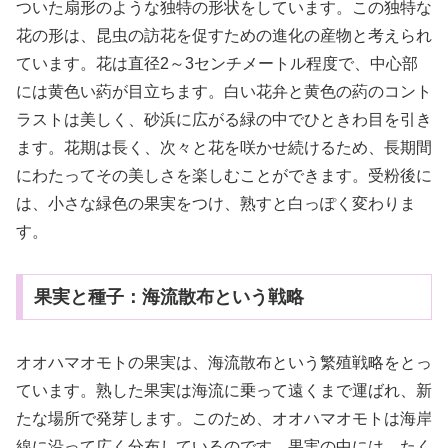
ついた扇形のような独特の形状をしています。この独特な
花の形は、昆虫の訪花を促すための進化の産物と考えられ
ています。花は直径2～3センチメートル程度で、中心部
には黄色い葯が目立ちます。白い花弁と黄色の葯のコント
ラストは美しく、砂浜に広がる緑の中でひときわ目を引き
ます。花期は長く、次々と花を咲かせ続けるため、長期間
にわたってその美しさを楽しむことができます。受粉後に
は、小さな緑色の果実をつけ、熟すと白っぽく変わりま
す。
果実と種子：海流散布という戦略
オオハマオモトの果実は、海流散布という繁殖戦略をとっ
ています。熟した果実は海流に乗って遠くまで運ばれ、新
たな場所で発芽します。このため、オオハマオモトは海岸
線に沿って広く分布しているのです。果実の中には、たく