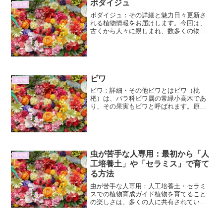
ボダイジュ
花情報
ボダイジュ：その詳細と魅力日々更新さ
れる植物情報をお届けします。今回は、
古くから人々に親しまれ、数多くの物語
や伝承に登場するボダイジュについて、
その詳細と魅力に迫ります。ボダイジュ
の基本情報植物学的分類と特徴ボダイジ
ュ（菩提樹）は、シナノキ...
ビワ
花情報
ビワ：詳細・その他ビワとはビワ（枇
杷）は、バラ科ビワ属の常緑小高木であ
り、その果実もビワと呼ばれます。原産
地は中国南部とされ、古くから日本に伝
わり、広く栽培されています。初夏に収
穫される甘くジューシーな果実は、独特
の風味と食感で多くの人々に...
虫が苦手な人専用：最初から「人
花情報
工培養土」や「セラミス」で育て
る方法
虫が苦手な人専用：人工培養土・セラミ
スでの植物育成ガイド植物を育てること
の楽しさは、多くの人に共有されていま
す。しかし、中には「虫が苦手」という
理由で、植物との生活を諦めている方も