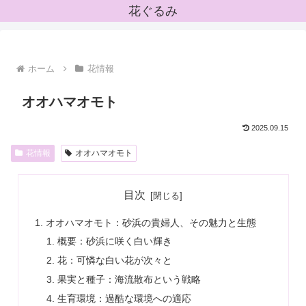
花ぐるみ
ホーム
花情報
オオハマオモト
2025.09.15
花情報
オオハマオモト
目次
オオハマオモト：砂浜の貴婦人、その魅力と生態
概要：砂浜に咲く白い輝き
花：可憐な白い花が次々と
果実と種子：海流散布という戦略
生育環境：過酷な環境への適応