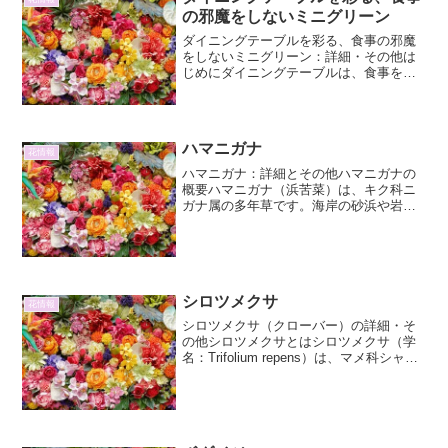
の邪魔をしないミニグリーン
ダイニングテーブルを彩る、食事の邪魔
をしないミニグリーン：詳細・その他は
じめにダイニングテーブルは、食事を楽
しむだけでなく、家族や友人との団らん
の中心となる大切な空間です。そこに、
彩りと癒しをもたらすミニグリーンを置
くことは、食卓をより豊か...
ハマニガナ
花情報
ハマニガナ：詳細とその他ハマニガナの
概要ハマニガナ（浜苦菜）は、キク科ニ
ガナ属の多年草です。海岸の砂浜や岩場
に自生することが多く、その名前の通
り、葉や茎をちぎると白い乳液が出て、
やや苦味があるのが特徴です。しかし、
この苦味は食用にする際に下...
シロツメクサ
花情報
シロツメクサ（クローバー）の詳細・そ
の他シロツメクサとはシロツメクサ（学
名：Trifolium repens）は、マメ科シャジ
クソウ属の多年草です。一般的には「ク
ローバー」という名で広く親しまれてお
り、特に日本においては、お馴染みの植
物の一...