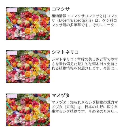
コマクサ
花情報
植物情報：コマクサコマクサとはコマク
サ（Dicentra spectabilis）は、ケシ科コ
マクサ属の多年草です。そのユニークな
花の形が、馬の顔に似ていることから
「駒草」と名付けられました。日本を代
表する高山植物の一つであり、その可憐
な姿...
シマトネリコ
花情報
シマトネリコ：常緑の美しさと育てやす
さを兼ね備えた魅力的な樹木日々更新さ
れる植物情報をお届けします。今回は、
近年ガーデニングで人気を集めているシ
マトネリコについて、その魅力や育て
方、その他役立つ情報まで、詳しくご紹
介します。常緑で涼やかな葉...
マメヅタ
花情報
マメヅタ：知られざるシダ植物の魅力マ
メヅタ（豆蔦）は、日本の山野に広く自
生するシダ植物です。その名のとおり、
小さな豆のような形の葉が連なる姿が特
徴的で、樹皮や岩肌に張り付くように生
育しています。一見地味な存在に見える