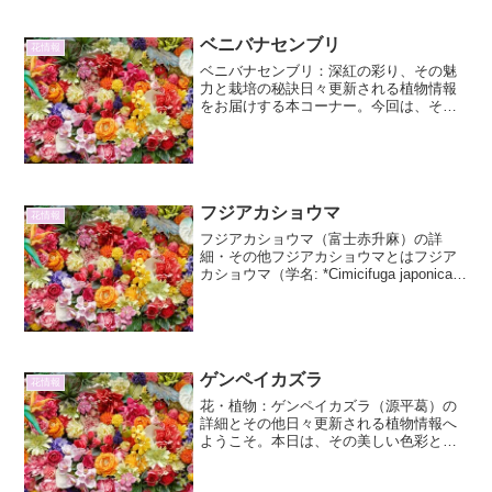
かもしれませんが、その繊...
ベニバナセンブリ
花情報
ベニバナセンブリ：深紅の彩り、その魅
力と栽培の秘訣日々更新される植物情報
をお届けする本コーナー。今回は、その
鮮やかな色彩で見る者を魅了するベニバ
ナセンブリに焦点を当てます。この植物
は、その名に反して「紅」ではなく、鮮
やかな「赤」の花を咲かせ...
フジアカショウマ
花情報
フジアカショウマ（富士赤升麻）の詳
細・その他フジアカショウマとはフジア
カショウマ（学名: *Cimicifuga japonica*
var. *hachijoensis*）は、キンポウゲ科
（またはサラセニア科）サラセニア属
（または別属）の...
ゲンペイカズラ
花情報
花・植物：ゲンペイカズラ（源平葛）の
詳細とその他日々更新される植物情報へ
ようこそ。本日は、その美しい色彩とユ
ニークな生態で人々を魅了する「ゲンペ
イカズラ（源平葛）」について、詳しく