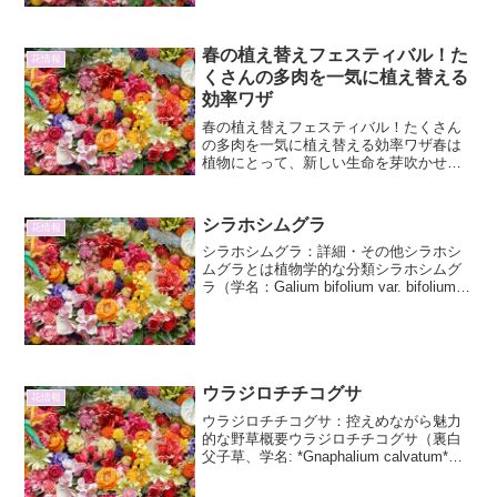
ご紹介いたします。その名前の由来か
ら、育て方、そして意外な一...
春の植え替えフェスティバル！た
花情報
くさんの多肉を一気に植え替える
効率ワザ
春の植え替えフェスティバル！たくさん
の多肉を一気に植え替える効率ワザ春は
植物にとって、新しい生命を芽吹かせる
最も活気あふれる季節です。特に多肉植
物は、冬の休眠期を終え、活動を開始す
るのに最適な時期を迎えます。この時期
シラホシムグラ
花情報
に植え替えを行うことで、...
シラホシムグラ：詳細・その他シラホシ
ムグラとは植物学的な分類シラホシムグ
ラ（学名：Galium bifolium var. bifolium）
は、アカネ科ヤエムグラ属に属する一年
草です。ヤエムグラ属は世界中に広く分
布しており、その種類は非常...
ウラジロチチコグサ
花情報
ウラジロチチコグサ：控えめながら魅力
的な野草概要ウラジロチチコグサ（裏白
父子草、学名: *Gnaphalium calvatum*）
は、キク科ウスベニチチコグサ属に分類
される一年草または越年草です。日本全