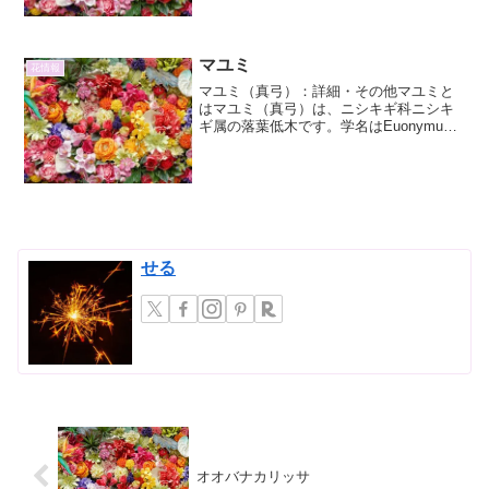
国に広く分布し、道端や荒れ地、田畑
の...
マユミ
花情報
マユミ（真弓）：詳細・その他マユミと
はマユミ（真弓）は、ニシキギ科ニシキ
ギ属の落葉低木です。学名はEuonymus
alatus。その美しい樹形と秋の紅葉、そし
て特徴的な果実から、庭木や公園樹とし
て古くから親しまれています。名前の由
来マユミ...
せる
オオバナカリッサ