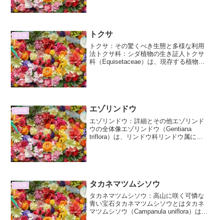
仙）に焦点を当てて、その詳細と魅力に
ついて深掘りしていきます。スイセンの
基本情報と分類植物学的な位...
トクサ
花情報
トクサ：その驚くべき生態と多様な利用
法トクサ科：シダ植物の生き証人トクサ
科（Equisetaceae）は、現存する植物界
において非常に古い歴史を持つシダ植物
の一門です。その起源は古生代デボン紀
にまで遡り、かつては巨大な森林を形成
していた時代...
エゾリンドウ
花情報
エゾリンドウ：詳細とその他エゾリンド
ウの全体像エゾリンドウ（Gentiana
triflora）は、リンドウ科リンドウ属に属
する多年草です。その名前が示す通り、
北海道（蝦夷地）を中心に、本州北部や
朝鮮半島北部にも分布しています。秋の
訪れを告...
タカネマツムシソウ
花情報
タカネマツムシソウ：高山に咲く可憐な
青い宝石タカネマツムシソウとはタカネ
マツムシソウ（Campanula uniflora）は、
キキョウ科ホタルブクロ属の多年草で