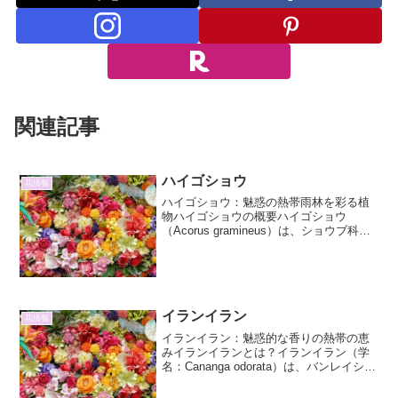
関連記事
ハイゴショウ
花情報
ハイゴショウ：魅惑の熱帯雨林を彩る植
物ハイゴショウの概要ハイゴショウ
（Acorus gramineus）は、ショウブ科
（またはサトイモ科に分類されることも
ある）に属する多年草で、その独特な芳
香と観賞価値から、古くから親しまれて
きた植物です。...
イランイラン
花情報
イランイラン：魅惑的な香りの熱帯の恵
みイランイランとは？イランイラン（学
名：Cananga odorata）は、バンレイシ科
バンレイシ属の常緑高木です。その名前
は、マレー語の「花の中の花」を意味す