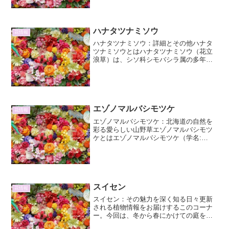
る「ylang-ylang」に由来すると言わ...
ハナタツナミソウ
花情報
ハナタツナミソウ：詳細とその他ハナタ
ツナミソウとはハナタツナミソウ（花立
浪草）は、シソ科シモバシラ属の多年草
です。その名前は、花が波のように連な
って咲く様子と、その姿がまるで花束の
ようであることに由来すると言われてい
ます。学名はSalvia...
エゾノマルバシモツケ
花情報
エゾノマルバシモツケ：北海道の自然を
彩る愛らしい山野草エゾノマルバシモツ
ケとはエゾノマルバシモツケ（学名:
*Spiraea betulifolia* var. *japonica*) は、
バラ科シモツケ属の落葉低木で、主に日
本（北海道）、...
スイセン
花情報
スイセン：その魅力を深く知る日々更新
される植物情報をお届けするこのコーナ
ー。今回は、冬から春にかけての庭を彩
る、可憐で力強い存在、スイセン（水