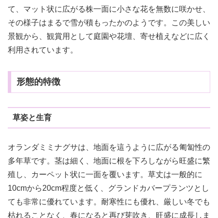
て、マット状に広がる株一面に小さな花を無数に咲かせ、
その様子はまるで雪が積もったかのようです。この美しい
景観から、観賞用として庭園や花壇、寄せ植えなどに広く
利用されています。
形態的特徴
草姿と生育
オランダミミナグサは、地面を這うように広がる匍匐性の
多年草です。茎は細く、地面に根を下ろしながら旺盛に繁
殖し、カーペット状に一面を覆います。草丈は一般的に
10cmから20cm程度と低く、グランドカバープランツとし
ても非常に優れています。耐寒性にも優れ、厳しい冬でも
枯れることなく、春になると再び芽吹き、旺盛に成長しま