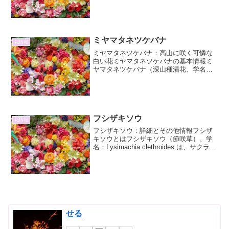
す。その名の通り、標高の高い山、すな
わち「高嶺」に生息するマツムシソウの
仲間で...
ミヤマタネツケバナ
花情報
ミヤマタネツケバナ：高山に咲く可憐な
白い花ミヤマタネツケバナの基本情報ミ
ヤマタネツケバナ（深山種漬花、学名：
Cardamine nipponica）は、アブラナ科タ
ネツケバナ属に分類される多年草です。
その名の通り、主に深山、特に亜高山帯
から...
フシザキソウ
花情報
フシザキソウ：詳細とその他情報フシザ
キソウとはフシザキソウ（節咲草）、学
名：Lysimachia clethroides は、サクラソ
ウ科（またはオオバコ科）の多年草で
す。その名の通り、茎の節々から花を咲
かせる特徴的な姿からこの名前が付け
ら...
せる