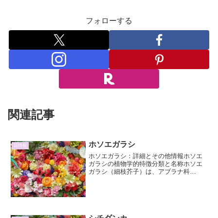
フォローする
関連記事
ホソエガラシ
花情報
ホソエガラシ：詳細とその他情報ホソエ
ガラシの植物学的特徴分類と名称ホソエ
ガラシ（細枝芥子）は、アブラナ科
（Brassicaceae）に属する一年草です。
学名は Erysimum cheiranthoides とい
い、古くから知られている植物...