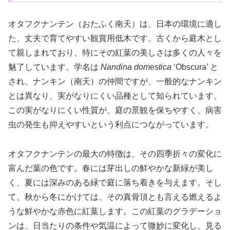
オタフクナンテン（おたふく南天）は、日本の環境に適し
た、丈夫で育てやすい観賞用低木です。古くから庭木とし
て親しまれており、特にその紅葉の美しさは多くの人々を
魅了しています。学名は
Nandina domestica
‘Obscura’ と
され、ナンキン（南天）の仲間ですが、一般的なナンキン
とは異なり、実がなりにくい品種として知られています。
この実がなりにくい性質が、庭の景観を保ちやすく、病害
虫の発生も抑えやすいという利点につながっています。
オタフクナンテンの最大の特徴は、その四季折々の変化に
富んだ葉の色です。春には芽出しの鮮やかな新緑が美し
く、夏には深みのある緑で庭に落ち着きを与えます。そし
て、秋から冬にかけては、その真骨頂とも言える燃えるよ
うな鮮やかな赤色に紅葉します。この紅葉のグラデーショ
ンは、日当たりの条件や気温によって微妙に変化し、見る