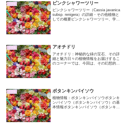
ピンクシャワーツリー
花情報
ピンクシャワーツリー（Cassia javanica
subsp. renigera）の詳細・その他植物と
しての概要ピンクシャワーツリー、学名
Cassia javanica subsp. renigeraは、マメ
科センダンカズラ属（旧属名：...
アオチドリ
花情報
アオチドリ：神秘的な緑の宝石、その詳
細と魅力日々の植物情報をお届けするこ
のコーナーでは、今回は、その幻想的な
姿で人々を魅了してやまない「アオチド
リ」に焦点を当てます。アオチドリは、
その名の通り、青みを帯びた緑色の花を
咲かせるラン科の植物で、...
ボタンキンバイソウ
花情報
植物情報：ボタンキンバイソウボタンキ
ンバイソウ（ボタンキンバイソウ）の基
本情報ボタンキンバイソウ（ボタンキン
バイソウ）は、キンポウゲ科ボタンキン
バイ属に分類される多年草です。学名は
Ranunculus grandiflorus。その名前の通...