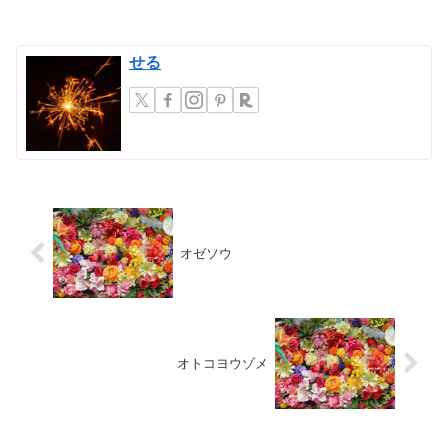
せる
オゼソウ
オトコヨウゾメ