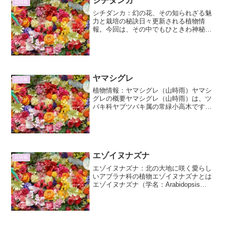
シチダンカ
花情報
シチダンカ：幻の花、その知られざる魅
力と栽培の秘訣日々更新される植物情
報。今回は、その中でもひときわ神秘的
で、一度見たら忘れられない美しさを持
つ「シチダンカ」に焦点を当てます。シ
チダンカは、その名の通り7つの花弁を持
つことから名付けられたと...
ヤマシグレ
花情報
植物情報：ヤマシグレ（山時雨）ヤマシ
グレの概要ヤマシグレ（山時雨）は、ツ
バキ科ヤブツバキ属の常緑小高木です。
その特徴的な斑入りの葉が、まるで時雨
（しぐれ）が降っているかのような繊細
な模様を描き出すことから、この名が付
けられました。春の新芽は...
エゾイヌナズナ
花情報
エゾイヌナズナ：北の大地に咲く愛らし
いアブラナ科の植物エゾイヌナズナとは
エゾイヌナズナ（学名：Arabidopsis
kamchatica）は、アブラナ科ヤマハキス
ゲ属に分類される多年草です。その名の
通り、北海道をはじめとする日本の北部
やロ...