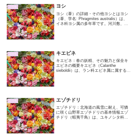
ヨシ
花情報
ヨシ（葦）の詳細・その他ヨシとはヨシ
（葦、学名: Phragmites australis）は、
イネ科ヨシ属の多年草です。河川敷、湖
岸、湿地、沼沢地などの水辺に広く生育
する、日本を代表する抽水植物（水中に
根を張り、水面上に茎葉を伸ばす植
物）...
キエビネ
花情報
キエビネ：春の妖精、その魅力と保全キ
エビネの概要キエビネ（Calanthe
sieboldii）は、ラン科エビネ属に属する多
年草です。日本固有種であり、主に本
州、四国、九州の比較的温暖な地域に自
生しています。主に山地の林床に生育
し、春先に鮮...
エゾチドリ
花情報
エゾチドリ：北海道の風雪に耐え、可憐
に咲く山野草エゾチドリの基本情報エゾ
チドリ（蝦夷千鳥）は、ユキノシタ科チ
ゴユリ属に分類される多年草です。その
名は、北海道（蝦夷地）に自生し、その
可憐な姿が鳥の姿に似ていることから名
付けられました。主に、北...