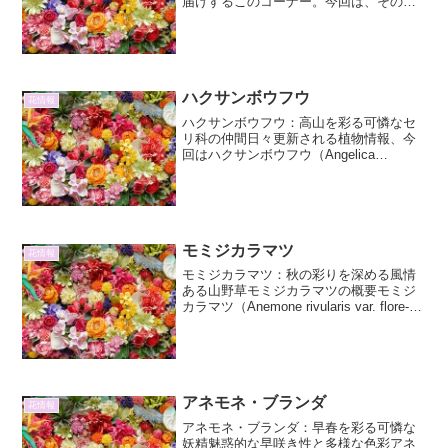
届けするこのコーナー。今回は、その驚
くべき色彩とエキゾチックな花姿で、見
る者を魅了してやまない「ホウオウボ
ク」について詳しくご紹介します。ホウ
オウボクとは：熱帯の宝石ホ...
ハクサンボウフウ
花情報
ハクサンボウフウ：高山を彩る可憐なセ
リ科の仲間日々更新される植物情報、今
回はハクサンボウフウ（Angelica
genuflexa Maxim.）に焦点を当てて、そ
の詳細と興味深い生態について掘り下げ
ていきます。ハクサンボウフウとは？ハ
クサ...
モミジカラマツ
花情報
モミジカラマツ：秋の彩りを深める風情
ある山野草モミジカラマツの概要モミジ
カラマツ（Anemone rivularis var. flore-
pleno）は、キンポウゲ科イチリンソウ属
に分類される多年草です。その名の通
り、葉の形がモミジに似て...
アネモネ・ブランダ
花情報
アネモネ・ブランダ：早春を彩る可憐な
妖精魅惑的な早咲き性と多様な色彩アネ