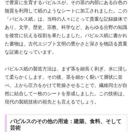
で豊富に生育するパピルスが、その茎の内部にある白色の
髄質を利用して紙のようなシートに加工されました。この
「パピルス紙」は、当時の人々にとって貴重な記録媒体で
あり、文学、歴史、宗教、科学など、あらゆる分野の知識
を後世に伝える役割を果たしました。パピルス紙に書かれ
た書物は、古代エジプト文明の豊かさと深さを物語る貴重
な証拠となっています。
パピルス紙の製造方法は、まず茎を細長く剥ぎ、水に浸し
て柔らかくします。その後、茎を細かく裂いて層状に並
べ、上から圧力をかけて乾燥させることで、繊維同士が自
然に結合して一枚のシートを形成しました。この技術は、
現代の製紙技術の祖先とも言えるでしょう。
パピルスのその他の用途：建築、食料、そして
芸術