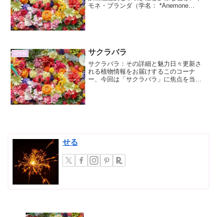
モネ・ブランダ（学名： *Anemone
blanda*）は、キンポウゲ科イチリンソウ
属に属する球根植物です。早春に可憐な
花を咲かせることから、春の訪れを告げ
る花として...
サクラバラ
花情報
サクラバラ：その詳細と魅力日々更新さ
れる植物情報をお届けするこのコーナ
ー、今回は「サクラバラ」に焦点を当て
ます。その名前が示す通り、桜のような
淡いピンク色の花を咲かせるバラ科の植
物は、古くから人々に愛されてきまし
た。その繊細な美しさはもちろ...
せる