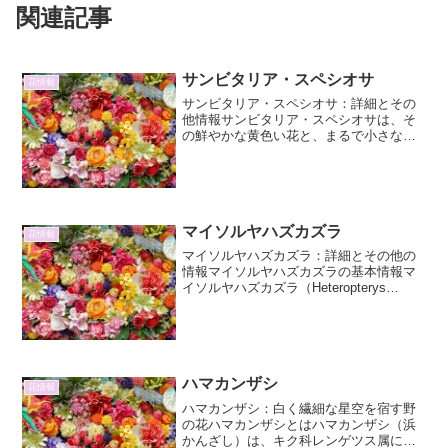
関連記事
サンビタリア・スペシオサ
花情報
サンビタリア・スペシオサ：詳細とその
他情報サンビタリア・スペシオサは、そ
の鮮やかな黄色い花と、まるで小さな太
陽のような愛らしい姿から、庭やベラン
ダを明るく彩ってくれる一年草です。学
名はその美しさを表す「speciosa（スペ
シオサ）」という...
マイソルヤハズカズラ
花情報
マイソルヤハズカズラ：詳細とその他の
情報マイソルヤハズカズラの基本情報マ
イソルヤハズカズラ（Heteropterys
glabra）は、南米原産のつる性常緑低木
で、その鮮やかな黄色の花が特徴的な植
物です。ヤハズカズラ属に属し、その名
の通り、...
ハマカンザシ
花情報
ハマカンザシ：白く繊細な星空を宿す野
の花ハマカンザシとはハマカンザシ（浜
かんざし）は、キク科レンゲツス属に分