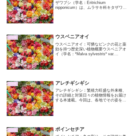
ザワブシ（学名：Eritrichium
nipponicum）は、ムラサキ科キタザワブ
シ属に分類される多年草です。日本固有
種であり、主に本州の中部地方以北の高
山帯に生育する、希少な植物です。その
可憐な花姿...
ウスベニアオイ
花情報
ウスベニアオイ：可憐なピンクの花と薬
効を持つ歴史深い植物概要ウスベニアオ
イ（学名：*Malva sylvestris* var.
*mauritiana*）は、アオイ科ゼニアオイ属
の二年草または多年草です。ヨーロッパ
原産で、日本には古くから...
アレチギシギシ
花情報
アレチギシギシ：繁殖力旺盛な外来種、
その詳細と対策日々の植物情報をお届け
する本連載。今回は、各地でその姿を広
げている外来種、「アレチギシギシ」に
焦点を当て、その生態、特徴、そして私
たちの生活への影響について詳しく解説
します。アレチギシギシの...
ポインセチア
花情報