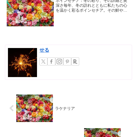
ポインセチア：冬の彩り、その詳細と奥
深さ毎年、冬の訪れとともに私たちの心
を温かく彩るポインセチア。その鮮やか
な苞（ほう）は、まさにクリスマスの象
徴とも言える存在です。しかし、ポイン
セチアはその美しい姿だけでなく、興味
深い生態や多様な品種、そ...
せる
ラケナリア