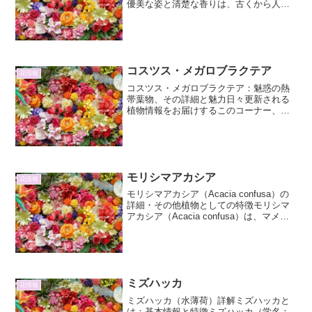
優美な姿と清楚な香りは、古くから人々
の心を惹きつけてきました。本稿では、
ササユリの生態、特徴、そしてその価値
について、詳細に掘り下げていきます。
ササユリとは：基本情報と...
コスツス・メガロブラクテア
花情報
コスツス・メガロブラクテア：魅惑の熱
帯葉物、その詳細と魅力日々更新される
植物情報をお届けするこのコーナー、本
日は南国の息吹を感じさせる、コスツ
ス・メガロブラクテア（Costus
megalobractea）に焦点を当てます。その
名の通り、大...
モリシマアカシア
花情報
モリシマアカシア（Acacia confusa）の
詳細・その他植物としての特徴モリシマ
アカシア（Acacia confusa）は、マメ科
アカシア属に分類される常緑性高木で
す。台湾、フィリピン、インドネシアな
どの熱帯アジア原産ですが、近年では...
ミズハッカ
花情報
ミズハッカ（水薄荷）詳解ミズハッカと
は：基本情報と特徴ミズハッカ（学名：