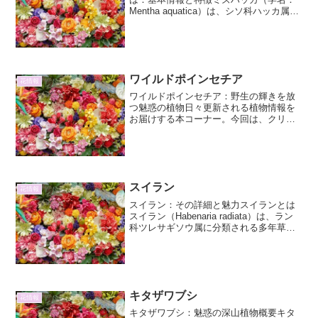
Mentha aquatica）は、シソ科ハッカ属の
多年草です。その名の通り、水辺や湿地
に自生するハッカの一種であり、清涼感
のある香りが特徴です。分類と形態 科
名：シソ...
ワイルドポインセチア
花情報
ワイルドポインセチア：野生の輝きを放
つ魅惑の植物日々更新される植物情報を
お届けする本コーナー。今回は、クリス
マスシーズンに欠かせない存在となった
ポインセチアの原種、ワイルドポインセ
チアに焦点を当て、その魅力と奥深さを
紐解いていきます。ワイル...
スイラン
花情報
スイラン：その詳細と魅力スイランとは
スイラン（Habenaria radiata）は、ラン
科ツレサギソウ属に分類される多年草で
あり、その繊細で優美な姿から「サギソ
ウ」の近縁種として親しまれています。
特に、白い花弁が鳥の羽を広げたサギに
似てい...
キタザワブシ
花情報
キタザワブシ：魅惑の深山植物概要キタ