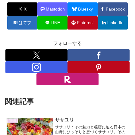
X
Mastodon
Bluesky
Facebook
はてブ
LINE
Pinterest
LinkedIn
フォローする
関連記事
ササユリ
花情報
ササユリ：その魅力と秘密に迫る日本の
山野にひっそりと息づくササユリ。その