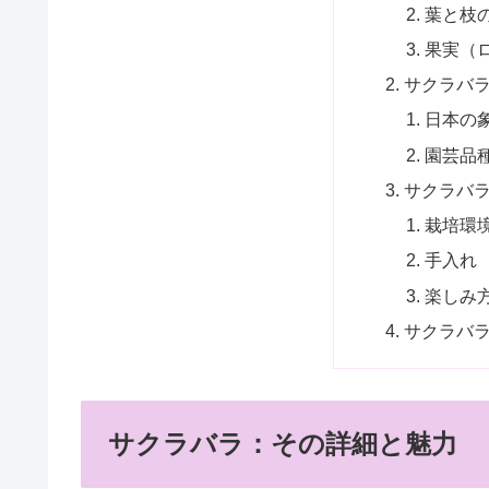
葉と枝
果実（
サクラバ
日本の
園芸品
サクラバ
栽培環
手入れ
楽しみ
サクラバ
サクラバラ：その詳細と魅力