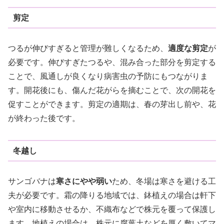
剪定
つるが伸びすぎると管理が難しくなるため、
適度な剪定
が
必要です。伸びすぎたつるや、混み合った部分を剪定する
ことで、風通しが良くなり病害虫の予防にもつながりま
す。開花後にも、傷んだ花がらを摘むことで、次の開花を
促すことができます。剪定の適期は、春の芽出し前や、花
が終わった後です。
冬越し
サンゴバナは
寒さにやや弱い
ため、冬場は寒さを避ける工
夫が必要です。霜の降りる地域では、鉢植えの場合は軒下
や室内に移動させるか、不織布などで株元を覆って保護し
ます。地植えの場合は、株元に腐葉土などを厚く敷いてマ