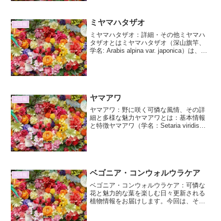
り、葉の形...
ミヤマハタザオ
花情報
ミヤマハタザオ：詳細・その他ミヤマハ
タザオとはミヤマハタザオ（深山旗竿、
学名: Arabis alpina var. japonica）は、ア
ブラナ科アラビス属の多年草です。本州
中部以北の山岳地帯、主に高山帯の岩場
や砂礫地に生育しています。...
ヤマアワ
花情報
ヤマアワ：野に咲く可憐な風情、その詳
細と多様な魅力ヤマアワとは：基本情報
と特徴ヤマアワ（学名：Setaria viridis）
は、イネ科エノコログサ属に分類される
一年草です。日本全国の野原、道端、畑
地、河川敷など、日当たりの良い場所に
広く自...
ベゴニア・コンウォルウラケア
花情報
ベゴニア・コンウォルウラケア：可憐な
花と魅力的な葉を楽しむ日々更新される
植物情報をお届けします。今回は、その
ユニークな姿で観葉植物としても人気を
集める「ベゴニア・コンウォルウラケ