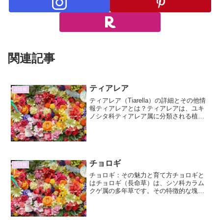
関連記事
ティアレア
花情報
ティアレア（Tiarella）の詳細とその他情
報ティアレアとは？ティアレアは、ユキ
ノシタ科ティアレア属に分類される植物
の総称です。特に北米原産の「ツボサン
ゴ（Heuchera）」と近縁で、しばしば
「ツボサンゴ」の仲間として扱われるこ
ともあり...
チョロギ
花情報
チョロギ：その魅力と育て方チョロギと
はチョロギ（長命草）は、シソ科カラム
クゲ属の多年草です。その特徴的な塊茎
（かいけい）は、独特の食感と風味を持
ち、古くから日本の食卓に彩りを添えて
きました。名前の「長命草」が示すよう