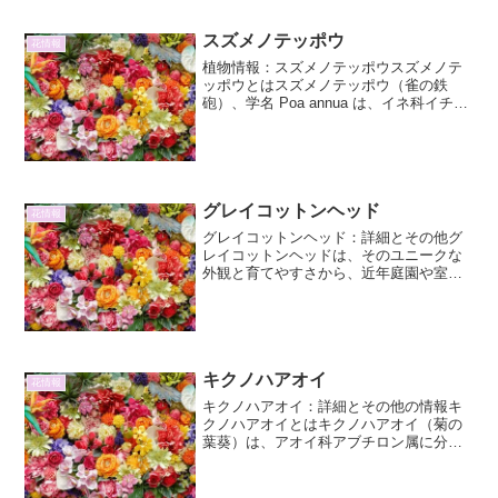
に、健康への効能も期待さ...
スズメノテッポウ
花情報
植物情報：スズメノテッポウスズメノテ
ッポウとはスズメノテッポウ（雀の鉄
砲）、学名 Poa annua は、イネ科イチゴ
ツナギ属の多年草または一年草です。世
界中に広く分布しており、日本ではどこ
でも見かけることができる、非常に身近
な雑草の一つと...
グレイコットンヘッド
花情報
グレイコットンヘッド：詳細とその他グ
レイコットンヘッドは、そのユニークな
外観と育てやすさから、近年庭園や室内
装飾において注目を集めている植物で
す。学名としてはLeucophyta brownii（リ
ューコフィタ・ブラウンイ）と呼ばれ、
主にオ...
キクノハアオイ
花情報
キクノハアオイ：詳細とその他の情報キ
クノハアオイとはキクノハアオイ（菊の
葉葵）は、アオイ科アブチロン属に分類
される植物です。学名はAbutilon pictum
で、原産地は南米のブラジルやアルゼン
チンなどとされています。その名の通