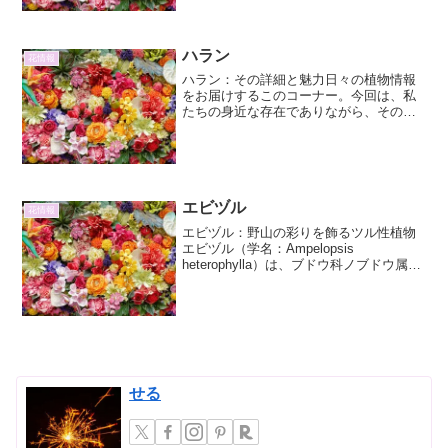
ア」に焦点を当て、その詳細と魅力につ
いて詳しくご紹介します。ベ...
ハラン
花情報
ハラン：その詳細と魅力日々の植物情報
をお届けするこのコーナー。今回は、私
たちの身近な存在でありながら、その奥
深い魅力に気づきにくい「ハラン」に焦
点を当てます。ハラン（葉蘭）は、その
独特の葉の形状と、古くから親しまれて
きた用途によって、日本の...
エビヅル
花情報
エビヅル：野山の彩りを飾るツル性植物
エビヅル（学名：Ampelopsis
heterophylla）は、ブドウ科ノブドウ属に
分類されるツル性の落葉低木です。その
特徴的な葉の形と、秋に美しく色づく果
実から、野山や庭園で古くから親しまれ
てきまし...
せる