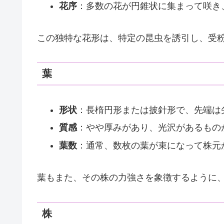
花序
：多数の花が円錐状に集まって咲き
この独特な花形は、特定の昆虫を誘引し、受
葉
形状
：長楕円形または披針形で、先端は
質感
：やや厚みがあり、光沢があるもの
葉数
：通常、数枚の葉が束になって株元
葉もまた、その株の力強さを象徴するように
株