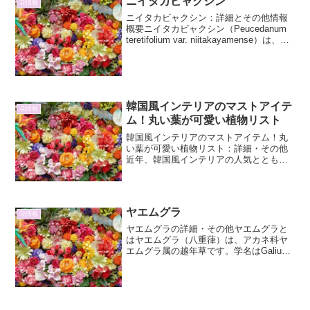
ニイタカビャクシン
花情報
ニイタカビャクシン：詳細とその他情報
概要ニイタカビャクシン（Peucedanum
teretifolium var. niitakayamense）は、セ
リ科シャク科に属する多年草です。かつ
てはPeucedanum vulgareの変種とし...
韓国風インテリアのマストアイテ
花情報
ム！丸い葉が可愛い植物リスト
韓国風インテリアのマストアイテム！丸
い葉が可愛い植物リスト：詳細・その他
近年、韓国風インテリアの人気ととも
に、その空間を彩る植物たちも注目を集
めています。中でも、丸い葉を持つ植物
は、その柔らかなフォルムと愛らしさ
で、韓国風インテリアの「マス...
ヤエムグラ
花情報
ヤエムグラの詳細・その他ヤエムグラと
はヤエムグラ（八重葎）は、アカネ科ヤ
エムグラ属の越年草です。学名はGalium
aparine L.。日本全国の日当たりの良い野
原、畑地、道端、土手などに広く分布し
ており、身近な雑草として親しまれてい
ます...