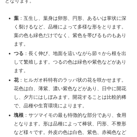
となります。
葉
：互生し、葉身は卵形、円形、あるいは掌状に深
く裂けるなど、品種によって多様な形をとります。
葉の色も緑色だけでなく、紫色を帯びるものもあり
ます。
つる
：長く伸び、地面を這いながら節々から根を出
して繁殖します。つるの色は緑色や紫色などがあり
ます。
花
：ヒルガオ科特有のラッパ状の花を咲かせます。
花色は白、薄紫、濃い紫色などがあり、日中に開花
し、夕方にはしぼみます。開花することは比較的稀
で、品種や生育環境によります。
塊根
：サツマイモの最も特徴的な部分であり、食用
となります。形は品種によって棒状、円形、不整形
など様々です。外皮の色は白色、紫色、赤褐色など