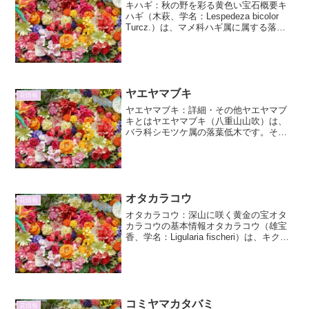
キハギ：秋の野を彩る黄色い宝石概要キ
ハギ（木萩、学名：Lespedeza bicolor
Turcz.）は、マメ科ハギ属に属する落葉
低木です。日本各地の山野に自生してお
り、秋の訪れを告げるように鮮やかな黄
色の花を咲かせます。秋の七草の一つ
で...
ヤエヤマブキ
花情報
ヤエヤマブキ：詳細・その他ヤエヤマブ
キとはヤエヤマブキ（八重山山吹）は、
バラ科シモツケ属の落葉低木です。その
名の通り、日本南西諸島の石垣島、西表
島、沖縄本島などの八重山群島を中心に
自生しています。一般的に「ヤマブキ」
というと、一重咲きの黄色...
オタカラコウ
花情報
オタカラコウ：深山に咲く黄金の宝オタ
カラコウの基本情報オタカラコウ（雄宝
香、学名：Ligularia fischeri）は、キク科
メタカラコウ属の多年草です。その名の
通り、山地帯から亜高山帯にかけて自生
しており、夏の終わりから秋にかけて、
黄...
コミヤマカタバミ
花情報