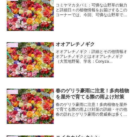
コミヤマカタバミ：可憐な山野草の魅力
と詳細日々の植物情報をお届けするこの
コーナーでは、今回、可憐な山野草であ
るコミヤマカタバミに焦点を当てます。
その愛らしい姿と、意外と奥深い生態に
ついて、詳細に掘り下げていきましょ
う。コミヤマカタバミとは？...
オオアレチノギク
花情報
オオアレチノギク：詳細とその他情報オ
オアレチノギクとはオオアレチノギク
（大荒地野菊、学名：Conyza
sumatrensis）は、キク科ヒメジョオン属
（またはアレチノギク属）に分類される
一年草または越年草です。原産地は南ア
メリカ大陸とされ...
春のゲリラ豪雨に注意！多肉植物
花情報
を屋外で育てる際の雨よけ対策
春のゲリラ豪雨に注意！多肉植物を屋外
で育てる際の雨よけ対策の詳細・その他
春の訪れとゲリラ豪雨の脅威春は多くの
植物にとって活動開始の季節です。特に
多肉植物は、冬の休眠期を終え、新しい
葉を伸ばし、花を咲かせ始める準備をし
ます。しかし、この暖かな...