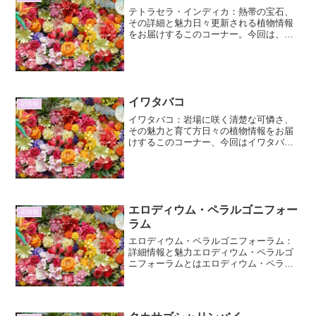
テトラセラ・インディカ：熱帯の宝石、
その詳細と魅力日々更新される植物情報
をお届けするこのコーナー。今回は、熱
帯の自然が育んだ美しい花、テトラセ
ラ・インディカに焦点を当て、その詳細
と多岐にわたる魅力を掘り下げていきま
す。テトラセラ・インディカ...
イワタバコ
花情報
イワタバコ：岩場に咲く清楚な可憐さ、
その魅力と育て方日々の植物情報をお届
けするこのコーナー、今回はイワタバコ
（岩煙草）に焦点を当てて、その詳細や
育て方、さらには意外な一面まで、たっ
ぷりとご紹介します。岩場にひっそりと
咲くその姿は、まさに自然...
エロディウム・ペラルゴニフォー
花情報
ラム
エロディウム・ペラルゴニフォーラム：
詳細情報と魅力エロディウム・ペラルゴ
ニフォーラムとはエロディウム・ペラル
ゴニフォーラム（Erodium
pelargoniifolium）は、フクロソウ科
（Geraniaceae）エロディウム属（Erod...