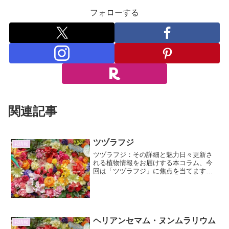
フォローする
関連記事
ツヅラフジ
花情報
ツヅラフジ：その詳細と魅力日々更新さ
れる植物情報をお届けする本コラム、今
回は「ツヅラフジ」に焦点を当てます。
この植物は、そのユニークな生態と美し
い姿で、多くの人々を魅了してきまし
た。本記事では、ツヅラフジの基本的な
情報から、その驚くべき特性...
ヘリアンセマム・ヌンムラリウム
花情報