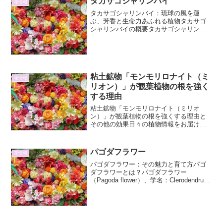
タカサゴシャリンバイ
花情報
タカサゴシャリンバイ：琉球の風を運
ぶ、芳香と生命力あふれる植物タカサゴ
シャリンバイの概要タカサゴシャリンバ
イ（Rhaphiolepis indica var. umbellata）
は、バラ科シャリンバイ属に属する常緑
低木です。その名前の「タ...
粘土鉱物「モンモリロナイト（ミ
花情報
リオン）」が観葉植物の根を強く
する理由
粘土鉱物「モンモリロナイト（ミリオ
ン）」が観葉植物の根を強くする理由と
その他の効果日々の植物情報をお届けす
る本稿では、近年注目を集めている粘土
鉱物、「モンモリロナイト」、通称「ミ
リオン」が、観葉植物の根を強化するメ
パゴダフラワー
花情報
カニズムについて、詳細に解...
パゴダフラワー：その魅力と育て方パゴ
ダフラワーとは？パゴダフラワー
（Pagoda flower）、学名：Clerodendrum
fortunatum L. は、クマツヅラ科クレロデ
ンドルム属に属する常緑低木です。その
名の通り、先端に集まっ...