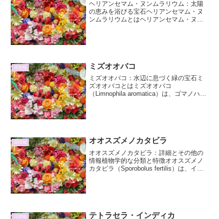
ヘリアンセマム・ヌンムラリウム：太陽
の恵みを浴びる宝石ヘリアンセマム・ヌ
ンムラリウムとはヘリアンセマム・ヌン
ムラリウム（Helianthemum
nummularium）は、キラウメ科ヘリアン
セマム属に分類される多年草です。地中
海沿岸地域を...
ミズオオバコ
花情報
ミズオオバコ：水辺に息づく緑の宝石ミ
ズオオバコとはミズオオバコ
（Limnophila aromatica）は、ゴマノハグ
サ科に属する一年草または多年草の抽水
植物です。その名前が示す通り、水辺や
湿地帯に生育し、水面から葉や茎を伸ば
す姿が特徴的...
オオスズメノカタビラ
花情報
オオスズメノカタビラ：詳細とその他の
情報植物学的な分類と特徴オオスズメノ
カタビラ（Sporobolus fertilis）は、イネ
科スズメノカタビラ属に属する一年草で
す。その名前が示す通り、スズメノカタ
ビラ（Sporobolus indic...
テトラセラ・インディカ
花情報