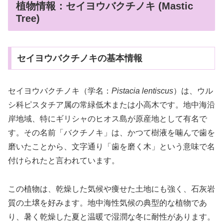
植物情報：セイヨウバクチノキ (Mastic
Tree)
セイヨウバクチノキの基本情報
セイヨウバクチノキ（学名：
Pistacia lentiscus
）は、ウル
シ科ピスタチア属の常緑低木または小高木です。地中海沿
岸地域、特にギリシャのヒオス島が原産地として有名で
す。その名前「バクチノキ」は、かつて樹液を噛んで歯を
磨いたことから、文字通り「歯を磨く木」という意味で名
付けられたと言われています。
この植物は、乾燥した気候や痩せた土地にも強く、石灰岩
質の土壌を好みます。地中海性気候の典型的な植物であ
り、暑く乾燥した夏と温暖で湿潤な冬に耐性があります。