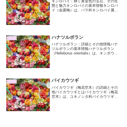
キンロバイ：輝く黄金色の宝石、その生
態と魅力キンロバイの基本情報キンロバ
イ（金露梅）は、バラ科キンロバイ属の
落葉低木です。学名は *Potentilla
fruticosa* で、英名ではShrubby
cinquefoilと呼ばれます。 ...
ハナツルボラン
花情報
ハナツルボラン：詳細とその他情報ハナ
ツルボランの基本情報ハナツルボラン
（Helleborus orientalis）は、キンポウゲ
科クリスマスローズ属に分類される常緑
多年草です。その名前の通り、冬から春
にかけて開花する特徴があり、寒さに強
く...
バイカウツギ
花情報
バイカウツギ（梅花空木）の詳細とその
他バイカウツギとはバイカウツギ（梅花
空木）は、ユキノシタ科バイカウツギ属
の落葉低木です。その名の通り、梅の花
に似た純白で芳香のある花を咲かせるこ
とからこの名前が付けられました。日本
各地の山野に自生しており...