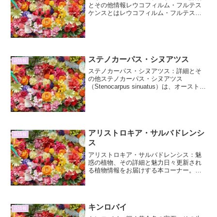
とその他情報レウコフィルム・フルテス
ケンスとはレウコフィルム・フルテスケ
ンス（Leucophyllum frutescens）は、メ
キシコ北部からアメリカ南西部にかけて
自生する、アカバナ科（Scrophu...
ステノカーパス・シヌアツス
花情報
ステノカーパス・シヌアツス：詳細とそ
の他ステノカーパス・シヌアツス
（Stenocarpus sinuatus）は、オーストラ
リア原産の常緑高木であり、そのユニー
クな花姿から「ファイヤー・ツリー」や
「ホイール・オブ・ファイヤー」とも呼
ばれる、...
アリストロキア・サルバドレンシ
花情報
ス
アリストロキア・サルバドレンシス：魅
惑の植物、その詳細と魅力日々更新され
る植物情報をお届けする本コーナー。今
回は、そのユニークな姿と生態で私たち
を魅了してやまないアリストロキア・サ
ルバドレンシスに焦点を当てます。アリ
ストロキア・サルバドレン...
キンロバイ
花情報