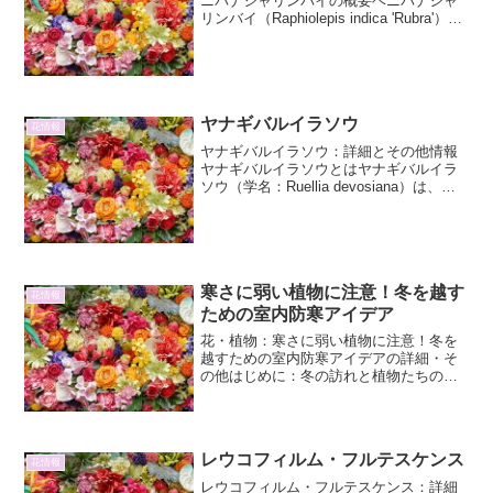
ニバナシャリンバイの概要ベニバナシャ
リンバイ（Raphiolepis indica 'Rubra'）
は、ツツジ科シャリンバイ属の常緑低木
です。その名の通り、鮮やかな紅色の花
を咲かせることが最大の特徴であり...
ヤナギバルイラソウ
花情報
ヤナギバルイラソウ：詳細とその他情報
ヤナギバルイラソウとはヤナギバルイラ
ソウ（学名：Ruellia devosiana）は、キ
ツネノマゴ科（Acanthaceae）に属す
る、比較的近年になって流通が始まった
植物です。その特徴的な葉の模様と、...
寒さに弱い植物に注意！冬を越す
花情報
ための室内防寒アイデア
花・植物：寒さに弱い植物に注意！冬を
越すための室内防寒アイデアの詳細・そ
の他はじめに：冬の訪れと植物たちの悲
鳴秋の深まりとともに、朝晩の冷え込み
が厳しくなり、冬の訪れを肌で感じる季
節となりました。ガーデニングや観葉植
物の育成を楽しんでいる方...
レウコフィルム・フルテスケンス
花情報
レウコフィルム・フルテスケンス：詳細