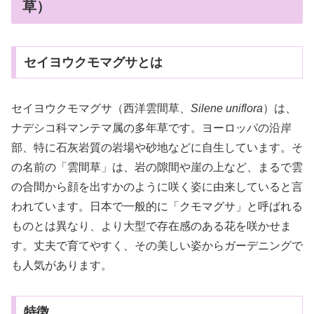
草）
セイヨウクモマグサとは
セイヨウクモマグサ（西洋雲間草、
Silene uniflora
）は、
ナデシコ科マンテマ属の多年草です。ヨーロッパの沿岸
部、特に石灰岩質の岩場や砂地などに自生しています。そ
の名前の「雲間草」は、岩の隙間や崖の上など、まるで雲
の合間から顔を出すかのように咲く姿に由来していると言
われています。日本で一般的に「クモマグサ」と呼ばれる
ものとは異なり、より大型で存在感のある花を咲かせま
す。丈夫で育てやすく、その美しい姿からガーデニングで
も人気があります。
特徴