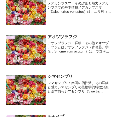
メアカンフスマ：その詳細と魅力メアカ
ンフスマの基本情報メアカンフスマ
（Calochortus venustus）は、ユリ科（ま
たは分類によってはキジカクシ科）に属
する植物で、その優雅な花姿から多くの
愛好家を魅了しています。原産地は北
米、特に...
アオツヅラフジ
花情報
アオツヅラフジ：詳細・その他アオツヅ
ラフジとはアオツヅラフジ（青葛藤、学
名：Sinomenium acutum）は、ウコギ科
アオツヅラフジ属に属する、つる性の落
葉低木です。その名前の通り、特徴的な
青い果実をつけ、つる性の性質から庭木
や生垣、...
シマセンブリ
花情報
シマセンブリ：南国の個性派、その詳細
と魅力シマセンブリの植物学的特徴分類
と基本情報シマセンブリ（Swertia
chirayita var. japonica）は、リンドウ科セ
ンブリ属に分類される植物です。学名に
ある「chirayita」は...
チャイブ