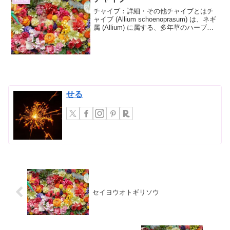
花情報
チャイブ：詳細・その他チャイブとはチ
ャイブ (Allium schoenoprasum) は、ネギ
属 (Allium) に属する、多年草のハーブで
す。その特徴的な細長く円筒形の葉は、
マイルドで爽やかなネギのような風味を
持ち、料理に彩りと風味...
せる
セイヨウオトギリソウ