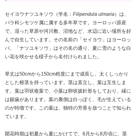
セイヨウナツユキソウ（学名：
Filipendula ulmaria
）は、
バラ科シモツケ属に属する多年草です。ヨーロッパ原産
で、湿った草原や河川敷、沼地など、水辺に近い場所を好
んで自生しています。その名前の「セイヨウ」はヨーロッ
パ、「ナツユキソウ」はその名の通り、夏に雪のような白
い花を咲かせる様子から名付けられました。
草丈は50cmから150cm程度にまで成長し、太くしっかり
とした根茎を持っています。茎は直立し、葉は互生しま
す。葉は羽状複葉で、小葉は卵状披針形をしており、縁に
は鋸歯があります。葉の裏側は白っぽく、毛が生えている
のが特徴です。この葉は、独特の芳香を放つことで知られ
ています。
開花時期は初夏から夏にかけてで、6月から8月頃に、茎