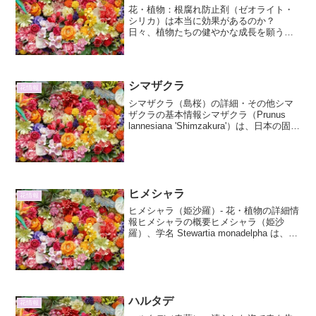
花・植物：根腐れ防止剤（ゼオライト・
シリカ）は本当に効果があるのか？
日々、植物たちの健やかな成長を願う中
で、避けては通れないのが「根腐れ」と
いう問題です。特に、水やりの加減が難
しかったり、梅雨時期など湿度が高くな
りがちな環境では、植物の根が...
シマザクラ
花情報
シマザクラ（島桜）の詳細・その他シマ
ザクラの基本情報シマザクラ（Prunus
lannesiana 'Shimzakura'）は、日本の固有
種であるヤマザクラ（Prunus serrulata）
の園芸品種の一つとして知られていま
す。その名の...
ヒメシャラ
花情報
ヒメシャラ（姫沙羅）- 花・植物の詳細情
報ヒメシャラの概要ヒメシャラ（姫沙
羅）、学名 Stewartia monadelpha は、ツ
バキ科ナツツバキ属の落葉広葉樹です。
日本固有種であり、本州の太平洋側に分
布しています。その名前の「ヒメ」は...
ハルタデ
花情報