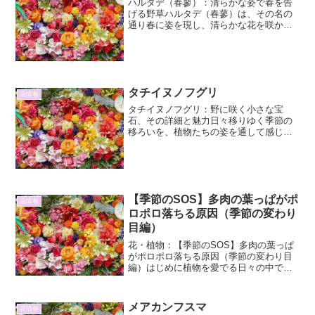
ハルタデ（春蓼）：清らかな姿で春を告
げる野草ハルタデ（春蓼）は、その名の
通り春に姿を現し、清らかな花を咲かせ
る野草です。日本各地の湿った草地や水
辺などに自生し、古くから人々の暮らし
に身近な存在でした。控えめながらも、
その可憐な姿は春の訪れを...
タチイヌノフグリ
花情報
タチイヌノフグリ：野に咲く小さな宝
石、その詳細と魅力日々移りゆく季節の
移ろいを、植物たちの姿を通して感じ取
ることは、生活に彩りを与えてくれる至
福の時間です。中でも、野原や道端でひ
っそりと、しかし可憐に咲くタチイヌノ
フグリは、その小さな姿の中...
【季節のSOS】多肉の葉っぱがポ
花情報
ロポロ落ちる原因（季節の変わり
目編）
花・植物：【季節のSOS】多肉の葉っぱ
がポロポロ落ちる原因（季節の変わり目
編）はじめに植物を愛でる日々の中で、
特に多肉植物はそのユニークな姿と育て
やすさから多くの園芸愛好家に支持され
ています。ぷっくりとした葉や、独特の
メアカンフスマ
花情報
フォルムは見ていて飽き...