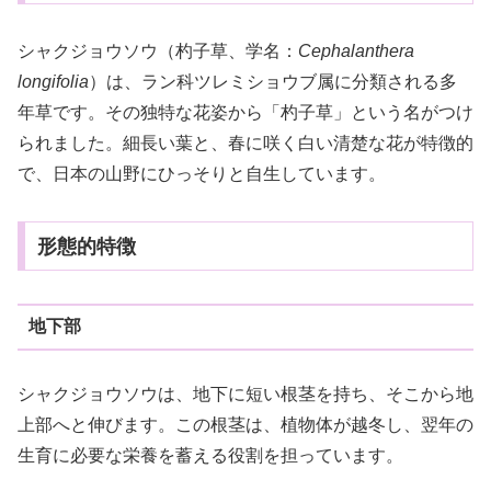
シャクジョウソウ（杓子草、学名：
Cephalanthera
longifolia
）は、ラン科ツレミショウブ属に分類される多
年草です。その独特な花姿から「杓子草」という名がつけ
られました。細長い葉と、春に咲く白い清楚な花が特徴的
で、日本の山野にひっそりと自生しています。
形態的特徴
地下部
シャクジョウソウは、地下に短い根茎を持ち、そこから地
上部へと伸びます。この根茎は、植物体が越冬し、翌年の
生育に必要な栄養を蓄える役割を担っています。