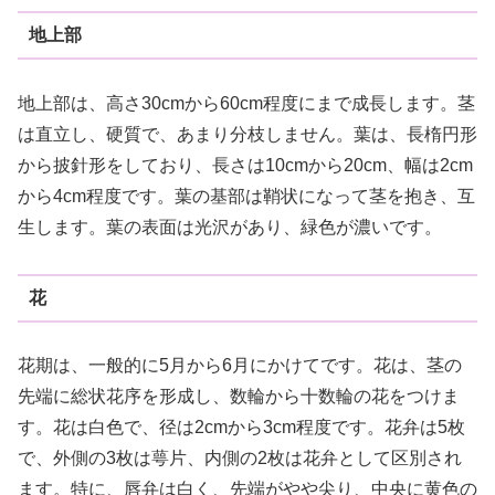
地上部
地上部は、高さ30cmから60cm程度にまで成長します。茎
は直立し、硬質で、あまり分枝しません。葉は、長楕円形
から披針形をしており、長さは10cmから20cm、幅は2cm
から4cm程度です。葉の基部は鞘状になって茎を抱き、互
生します。葉の表面は光沢があり、緑色が濃いです。
花
花期は、一般的に5月から6月にかけてです。花は、茎の
先端に総状花序を形成し、数輪から十数輪の花をつけま
す。花は白色で、径は2cmから3cm程度です。花弁は5枚
で、外側の3枚は萼片、内側の2枚は花弁として区別され
ます。特に、唇弁は白く、先端がやや尖り、中央に黄色の