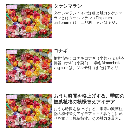
タケシマラン
花情報
タケシマラン：その詳細と魅力タケシマ
ランとはタケシマラン（Disporum
uniflorum）は、ユリ科（またはキジカク
シ科）に属する多年草です。その名前の
由来は、かつて竹島（現在の独島）に自
生していたことからつけられたとされて
いますが、...
コナギ
花情報
植物情報：コナギコナギ（小菜?）の基本
情報コナギ（小菜?）、学名Monochoria
vaginalisは、ツルモ科（またはアオサギ
ゴケ科）に属する一年草の水生植物で
す。その可憐な姿とは裏腹に、農家にと
っては水田雑草として扱われることも少
な...
おうち時間を格上げする、季節の
花情報
観葉植物の模様替えアイデア
おうち時間を格上げする、季節の観葉植
物の模様替えアイデア日々の暮らしに彩
りを添える観葉植物。その魅力を最大限
に引き出し、おうち時間をより豊かに過
ごすための季節ごとの模様替えアイデア