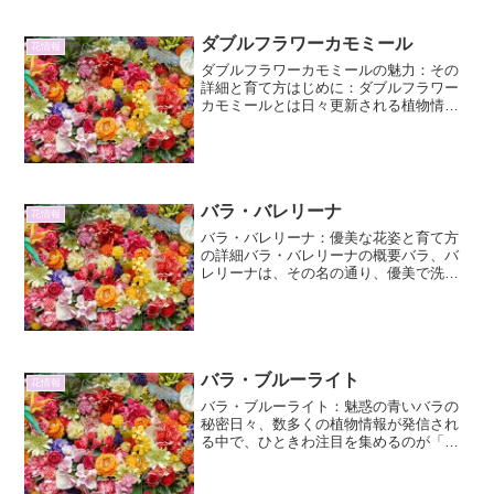
ダブルフラワーカモミール
花情報
ダブルフラワーカモミールの魅力：その
詳細と育て方はじめに：ダブルフラワー
カモミールとは日々更新される植物情報
をお届けするこのコーナー。今回は、そ
の愛らしい姿で人々を魅了する「ダブル
フラワーカモミール」に焦点を当てま
す。一重咲きのカモミールと...
バラ・バレリーナ
花情報
バラ・バレリーナ：優美な花姿と育て方
の詳細バラ・バレリーナの概要バラ、バ
レリーナは、その名の通り、優美で洗練
された花姿を持つ、世界中で愛されてい
る品種です。一重咲きで、淡いピンク色
の花弁は、まるでバレリーナのチュチュ
のように軽やかで、上品な...
バラ・ブルーライト
花情報
バラ・ブルーライト：魅惑の青いバラの
秘密日々、数多くの植物情報が発信され
る中で、ひときわ注目を集めるのが「バ
ラ・ブルーライト」です。その名の通
り、青いバラという、古来より人々が夢