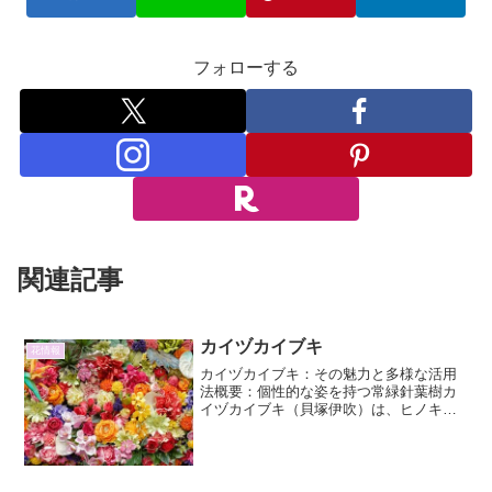
フォローする
関連記事
カイヅカイブキ
花情報
カイヅカイブキ：その魅力と多様な活用
法概要：個性的な姿を持つ常緑針葉樹カ
イヅカイブキ（貝塚伊吹）は、ヒノキ科
ビャクシン属の常緑針葉樹です。その名
の通り、独特の貝殻状に重なり合う葉が
特徴的で、その美しい姿から、古くから
庭園樹として親しまれてき...