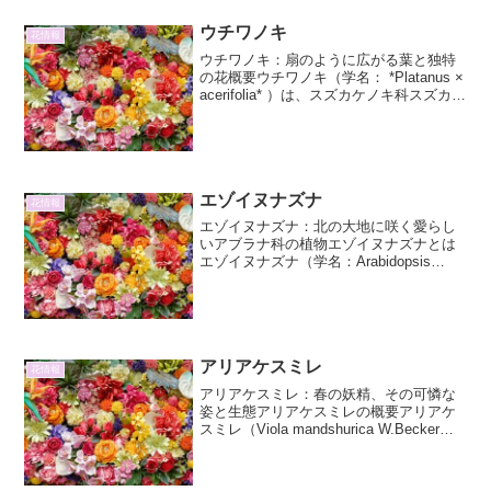
をご紹介します。観葉植物を配置する場
所、選び方、そしてお手入...
ウチワノキ
花情報
ウチワノキ：扇のように広がる葉と独特
の花概要ウチワノキ（学名： *Platanus ×
acerifolia* ）は、スズカケノキ科スズカケ
ノキ属に属する落葉高木です。プラタナ
ス、モミジバスズカケノキなどとも呼ば
れ、街路樹として広く親しまれ...
エゾイヌナズナ
花情報
エゾイヌナズナ：北の大地に咲く愛らし
いアブラナ科の植物エゾイヌナズナとは
エゾイヌナズナ（学名：Arabidopsis
kamchatica）は、アブラナ科ヤマハキス
ゲ属に分類される多年草です。その名の
通り、北海道をはじめとする日本の北部
やロ...
アリアケスミレ
花情報
アリアケスミレ：春の妖精、その可憐な
姿と生態アリアケスミレの概要アリアケ
スミレ（Viola mandshurica W.Becker
var. alpina W.Becker）は、スミレ科スミ
レ属に分類される多年草です。日本の固
有種であり、...