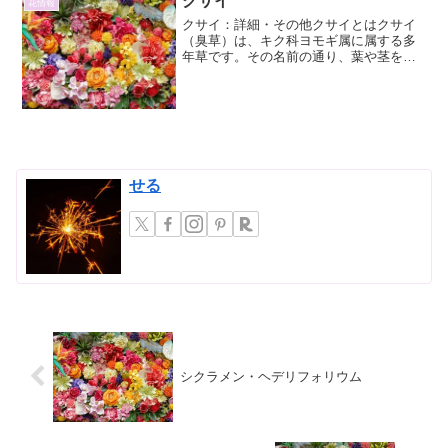
クサイ
花情報
クサイ：詳細・その他クサイとはクサイ
（臭草）は、キク科ヨモギ属に属する多
年草です。その名前の通り、葉や茎を揉
むと独特の強い匂いを発するのが特徴で
す。この匂いは、人によっては不快に感
じることもありますが、古くから薬草や
香料、さらには虫除けとし...
せる
シクラメン・ヘデリフォリウム