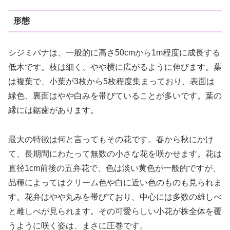
形態
シジミバナは、一般的に高さ50cmから1m程度に成長する
低木です。枝は細く、やや横に広がるように伸びます。葉
は複葉で、小葉が3枚から5枚程度集まっており、表面は
緑色、裏面はやや白みを帯びていることが多いです。葉の
縁には鋸歯があります。
最大の特徴は何と言ってもその花です。春から秋にかけ
て、長期間にわたって無数の小さな花を咲かせます。花は
直径1cm前後の五弁花で、色は淡い黄色が一般的ですが、
品種によってはクリーム色や白に近い色のものも見られま
す。花弁はやや丸みを帯びており、中心には多数の雄しべ
と雌しべが見られます。その可愛らしい小花が株全体を覆
うように咲く姿は、まさに圧巻です。