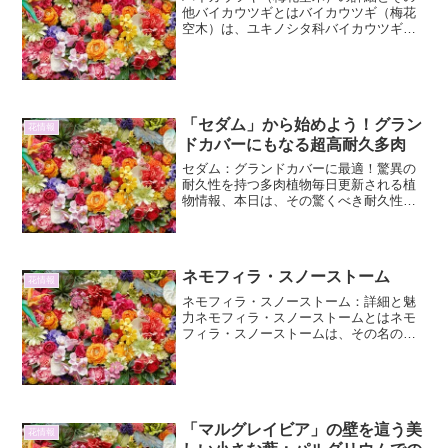
他バイカウツギとはバイカウツギ（梅花
空木）は、ユキノシタ科バイカウツギ属
の落葉低木です。その名の通り、梅の花
に似た純白で芳香のある花を咲かせるこ
とからこの名前が付けられました。日本
各地の山野に自生しており...
「セダム」から始めよう！グラン
花情報
ドカバーにもなる超高耐久多肉
セダム：グランドカバーに最適！驚異の
耐久性を持つ多肉植物毎日更新される植
物情報、本日は、その驚くべき耐久性と
多様性で、ガーデニング愛好家から初心
者まで幅広く支持される「セダム」をご
紹介します。グランドカバーとしても優
秀で、一度植えれば手間い...
ネモフィラ・スノーストーム
花情報
ネモフィラ・スノーストーム：詳細と魅
力ネモフィラ・スノーストームとはネモ
フィラ・スノーストームは、その名の通
り、雪の結晶のような純白の花を無数に
咲かせるネモフィラの品種です。例年、
春になると一面を真っ白に染め上げ、ま
るで雪景色を思わせる幻想...
「マルグレイビア」の壁を這う美
花情報