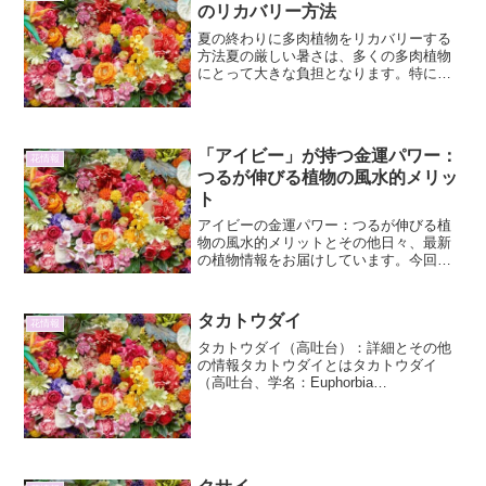
のリカバリー方法
夏の終わりに多肉植物をリカバリーする
方法夏の厳しい暑さは、多くの多肉植物
にとって大きな負担となります。特に、
夏の終わりに差しかかると、長期間の高
温や強い日差しによって、多肉植物は弱
りやすくなります。葉がぶよぶよになっ
たり、色が悪くなったり、...
「アイビー」が持つ金運パワー：
花情報
つるが伸びる植物の風水的メリッ
ト
アイビーの金運パワー：つるが伸びる植
物の風水的メリットとその他日々、最新
の植物情報をお届けしています。今回
は、お部屋のインテリアとしても人気が
高く、風水でも注目される「アイビー」
に秘められた金運パワーについて、つる
タカトウダイ
花情報
が伸びる植物がもたらす風水...
タカトウダイ（高吐台）：詳細とその他
の情報タカトウダイとはタカトウダイ
（高吐台、学名：Euphorbia
helioscopia）は、トウダイグサ科トウダ
イグサ属に分類される一年草または越年
草です。その特徴的な形態から「タカト
ウダイ」と名付...