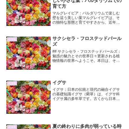
しい小さな葉：パルダリウムでの
育て方
マルグレイビア：パルダリウムで楽しむ
壁を這う美しい葉マルグレイビアは、そ
の独特な形態と育てやすさから、近年パ
ルダリウム愛好家の間で注目を集めてい
る植物です。壁を這うように広がる小さ
な葉は、まるで緑の絨毯のようで、見る
サクシセラ・フロステッドパール
花情報
者に癒しを与えてくれます...
ズ
## サクシセラ・フロステッドパールズ：
魅惑の魅力とその世界日々更新される植
物情報の世界へようこそ。本日は、その
繊細な美しさと独特の存在感で私たちを
魅了する、サクシセラ・フロステッドパ
ールズに焦点を当てます。この植物は、
その名の通り、まるで...
イグサ
花情報
イグサ：日本の伝統と現代の融合イグサ
の基礎知識イグサ（藺草）は、イグサ科
イグサ属の多年草です。古くから日本人
に親しまれてきた植物であり、畳表の材
料として広く知られています。日本全
国、特に湿地帯に自生しており、その生
育には水分の多い環境が不可...
夏の終わりに多肉が弱っている時
花情報