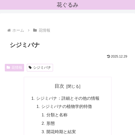
花ぐるみ
ホーム
花情報
シジミバナ
2025.12.29
花情報
シジミバナ
目次
シジミバナ：詳細とその他の情報
シジミバナの植物学的特徴
分類と名称
形態
開花時期と結実