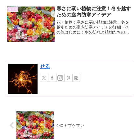
寒さに弱い植物に注意！冬を越す
花情報
ための室内防寒アイデア
花・植物：寒さに弱い植物に注意！冬を
越すための室内防寒アイデアの詳細・そ
の他はじめに：冬の訪れと植物たちの悲
鳴秋の深まりとともに、朝晩の冷え込み
が厳しくなり、冬の訪れを肌で感じる季
節となりました。ガーデニングや観葉植
物の育成を楽しんでいる方...
せる
シロヤブケマン