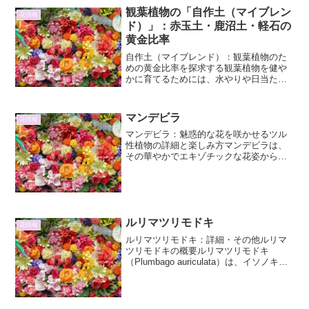
観葉植物の「自作土（マイブレン
花情報
ド）」：赤玉土・鹿沼土・軽石の
黄金比率
自作土（マイブレンド）：観葉植物のた
めの黄金比率を探求する観葉植物を健や
かに育てるためには、水やりや日当たり
といった基本的な管理だけでなく、植物
が根を張る「土」の質が非常に重要で
す。市販の培養土も種類は豊富ですが、
マンデビラ
花情報
植物の種類や生育環境に合わ...
マンデビラ：魅惑的な花を咲かせるツル
性植物の詳細と楽しみ方マンデビラは、
その華やかでエキゾチックな花姿から、
観賞用植物として世界中で愛されていま
す。南米原産のこのツル性植物は、鮮や
かな色彩と甘い香りで、庭やベランダを
彩るのに最適です。ここで...
ルリマツリモドキ
花情報
ルリマツリモドキ：詳細・その他ルリマ
ツリモドキの概要ルリマツリモドキ
（Plumbago auriculata）は、イソノキ科
ルリマツリモドキ属に属する常緑低木で
す。南アフリカ原産で、その鮮やかな空
色の花は見る者を魅了します。日本で
は、その美...