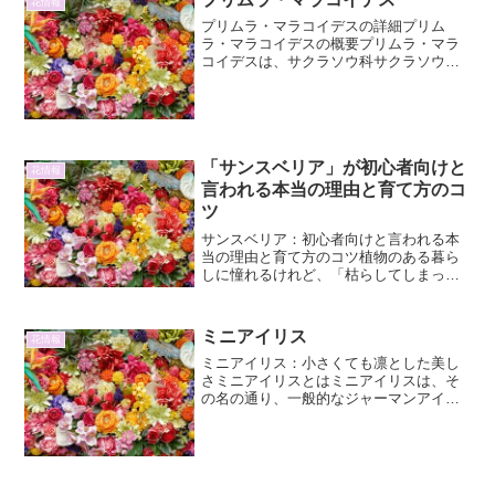
花情報
プリムラ・マラコイデスの詳細プリム
ラ・マラコイデスの概要プリムラ・マラ
コイデスは、サクラソウ科サクラソウ属
の植物で、その華やかな色彩と繊細な姿
から、世界中のガーデナーに愛されてい
ます。学名はPrimula malacoides。別名
として、...
「サンスベリア」が初心者向けと
花情報
言われる本当の理由と育て方のコ
ツ
サンスベリア：初心者向けと言われる本
当の理由と育て方のコツ植物のある暮ら
しに憧れるけれど、「枯らしてしまった
らどうしよう…」と、なかなか最初の一
歩を踏み出せない方もいらっしゃるので
はないでしょうか。そんな植物初心者の
ミニアイリス
花情報
方に、まずおすすめしたい...
ミニアイリス：小さくても凛とした美し
さミニアイリスとはミニアイリスは、そ
の名の通り、一般的なジャーマンアイリ
スなどに比べて花が小さい品種のアイリ
スの総称です。しかし、その小ささゆえ
に、より繊細で愛らしい雰囲気を持ち、
ガーデニング愛好家から熱...