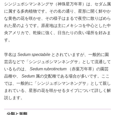
シンジュボシマンネングサ（神珠星万年草）は、セダム属
に属する多肉植物です。その名の通り、星形に開く鮮やか
な黄色の花を咲かせ、その様子はまるで夜空に散りばめら
れた星のようです。原産地は主にメキシコを中心とした中
央アメリカで、乾燥に強く、日当たりの良い場所を好みま
す。
学名は
Sedum spectabile
とされていますが、一般的に園
芸店などで「シンジュボシマンネングサ」として流通して
いるものは、
Sedum rubrotinctum
（赤葉万年草）の園芸
品種や、
Sedum
属の交配種である場合が多いです。ここ
では、一般的に「シンジュボシマンネングサ」として親し
まれている、星形の花を咲かせるタイプについて詳しく解
説します。
分類と形態