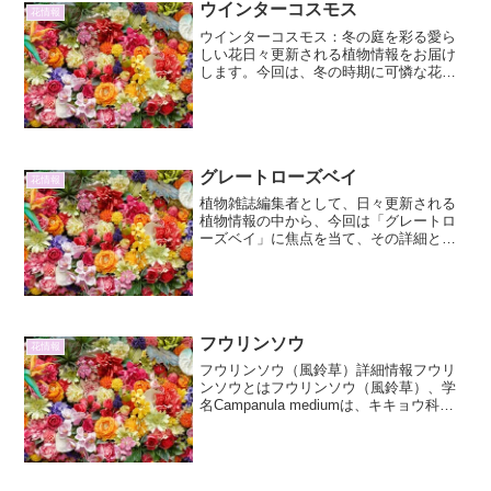
ウインターコスモス
花情報
ウインターコスモス：冬の庭を彩る愛ら
しい花日々更新される植物情報をお届け
します。今回は、冬の時期に可憐な花を
咲かせ、庭に温かみをもたらしてくれる
「ウインターコスモス」について詳しく
ご紹介します。ウインターコスモスの特
徴と魅力ウインターコスモ...
グレートローズベイ
花情報
植物雑誌編集者として、日々更新される
植物情報の中から、今回は「グレートロ
ーズベイ」に焦点を当て、その詳細とそ
の他の情報を網羅的にご紹介します。
3000字程度で、見出しと段落を適切に使
い、マークダウン記法は一切使用せずに
記述いたします。グレー...
フウリンソウ
花情報
フウリンソウ（風鈴草）詳細情報フウリ
ンソウとはフウリンソウ（風鈴草）、学
名Campanula mediumは、キキョウ科ホ
タルブクロ属に分類される、ヨーロッパ
原産の二年生草本です。その名の通り、
釣鐘状（風鈴状）の花を咲かせることか
らこの名が...