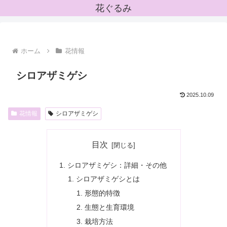
花ぐるみ
ホーム
花情報
シロアザミゲシ
2025.10.09
花情報
シロアザミゲシ
目次
シロアザミゲシ：詳細・その他
シロアザミゲシとは
形態的特徴
生態と生育環境
栽培方法