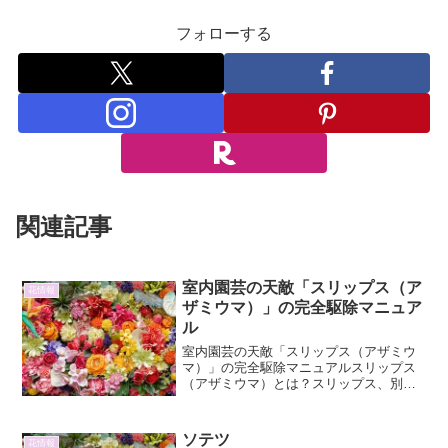
フォローする
関連記事
室内園芸の天敵「スリップス（ア
花情報
ザミウマ）」の完全駆除マニュア
ル
室内園芸の天敵「スリップス（アザミウ
マ）」の完全駆除マニュアルスリップス
（アザミウマ）とは？スリップス、別名
アザミウマは、非常に小さく、肉眼では
見えにくい場合もある昆虫です。しか
し、その小さな体からは想像もつかない
ソテツ
花情報
ほどの被害を室内園芸にもた...