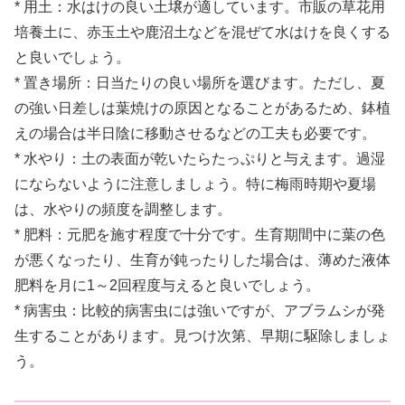
* 用土：水はけの良い土壌が適しています。市販の草花用
培養土に、赤玉土や鹿沼土などを混ぜて水はけを良くする
と良いでしょう。
* 置き場所：日当たりの良い場所を選びます。ただし、夏
の強い日差しは葉焼けの原因となることがあるため、鉢植
えの場合は半日陰に移動させるなどの工夫も必要です。
* 水やり：土の表面が乾いたらたっぷりと与えます。過湿
にならないように注意しましょう。特に梅雨時期や夏場
は、水やりの頻度を調整します。
* 肥料：元肥を施す程度で十分です。生育期間中に葉の色
が悪くなったり、生育が鈍ったりした場合は、薄めた液体
肥料を月に1～2回程度与えると良いでしょう。
* 病害虫：比較的病害虫には強いですが、アブラムシが発
生することがあります。見つけ次第、早期に駆除しましょ
う。