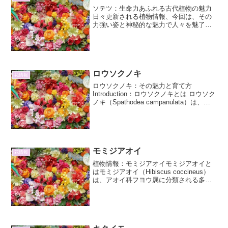
ソテツ：生命力あふれる古代植物の魅力
日々更新される植物情報、今回は、その
力強い姿と神秘的な魅力で人々を魅了す
る「ソテツ」に焦点を当てます。ソテツ
は、その独特な形態と悠久の歴史から、
観賞用植物としてだけでなく、文化的な
側面でも多くの人々を惹き...
ロウソクノキ
花情報
ロウソクノキ：その魅力と育て方
Introduction：ロウソクノキとは ロウソク
ノキ（Spathodea campanulata）は、ア
フリカ原産のノウハウノキ科に属する高
木です。その名の通り、燃えるロウソク
のような鮮やかなオレンジ色の花...
モミジアオイ
花情報
植物情報：モミジアオイモミジアオイと
はモミジアオイ（Hibiscus coccineus）
は、アオイ科フヨウ属に分類される多年
草です。その名前の通り、葉の形がカエ
デ（モミジ）に似ていることから「モミ
ジ」の名がつき、鮮やかな緋色（赤色）
の花を...