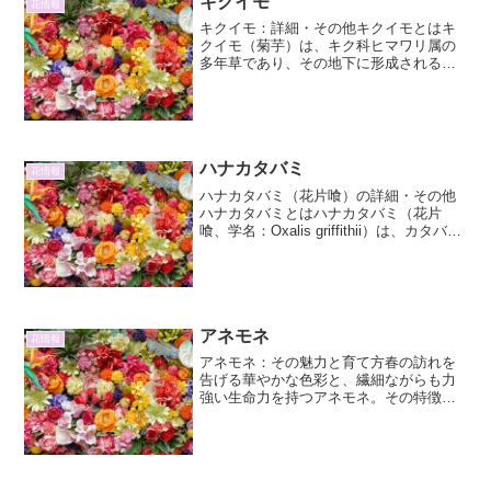
キクイモ
花情報
キクイモ：詳細・その他キクイモとはキ
クイモ（菊芋）は、キク科ヒマワリ属の
多年草であり、その地下に形成される塊
茎（イモ）を食用とする植物です。学名
はHelianthus tuberosus。北米原産で、江
戸時代末期に日本に渡来したとされてい
ま...
ハナカタバミ
花情報
ハナカタバミ（花片喰）の詳細・その他
ハナカタバミとはハナカタバミ（花片
喰、学名：Oxalis griffithii）は、カタバミ
科カタバミ属に分類される多年草です。
その名前の通り、美しい花を咲かせるこ
とから観賞用としても親しまれています
が、...
アネモネ
花情報
アネモネ：その魅力と育て方春の訪れを
告げる華やかな色彩と、繊細ながらも力
強い生命力を持つアネモネ。その特徴や
育て方、そして魅力について、詳しくご
紹介します。アネモネの基本情報分類と
原産地アネモネは、キンポウゲ科イチリ
ンソウ属（またはアネモネ...