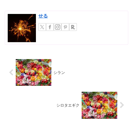
くの健康な姿を台無しにし...
せる
シラン
シロタエギク