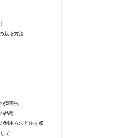
葉
実）
の栽培方法
所
え
の病害虫
の品種
の利用方法と注意点
として