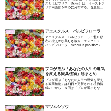
スとはビブリス（Biblis）は、オーストラ
リア南西部を中心に分布する、食虫植物
の一属です。そのユニークな形態と、粘
液による昆虫捕獲のメカニズムから、多
くの植物愛好家を魅了しています。ビブ
リス属は...
アエスクルス・パルビフローラ
花情報
アエスクルス・パルビフローラ：北米原
産の控えめな美しさ概要アエスクルス・
パルビフローラ（Aesculus parviflora）
は、ムクロジ科トチノキ属に属する落葉
低木です。英名はBottlebrush
Buckeye（ボトルブラシ・バッケ...
プロが選ぶ「あなたの人生の運気
花情報
を変える観葉植物」総まとめ
プロが選ぶ「あなたの人生の運気を変え
る観葉植物」詳細日々更新される植物情
報の中から、今回は「プロが選ぶあなた
の人生の運気を変える観葉植物」と題さ
れた特集記事の詳細と、それに付随する
情報を深掘りしていきます。この特集
は、単に美しいだけでなく、...
マツムシソウ
花情報