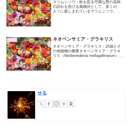
マツムシソウ：秋を彩る可憐な野の花秋
の訪れを告げる風物詩として、多くの
人々に親しまれているマツムシソウ。そ
の繊細で風情のある姿は、日本の秋の風
景に欠かせない存在です。ここでは、マ
ツムシソウの魅力について、その特徴、
生態、そして文化的な側面ま...
ネオベンサミア・グラキリス
花情報
ネオベンサミア・グラキリス：詳細とそ
の他植物の概要ネオベンサミア・グラキ
リス（Neobenedenia mellagallinarum）
は、広範な海洋魚類に寄生する吸盤を持
つ扁形動物門（プラナリア綱）の単殖類
（モノゲネア）に属する寄生虫です...
せる