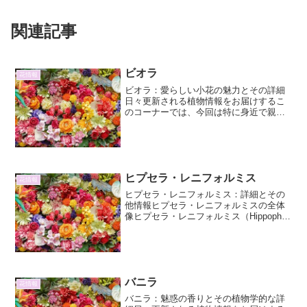
関連記事
ビオラ
花情報
ビオラ：愛らしい小花の魅力とその詳細
日々更新される植物情報をお届けするこ
のコーナーでは、今回は特に身近で親し
みやすい存在であるビオラに焦点を当て
ます。その愛らしい姿は、私たちの日常
に彩りを与えてくれます。本稿では、ビ
オラという植物の魅力、そ...
ヒプセラ・レニフォルミス
花情報
ヒプセラ・レニフォルミス：詳細とその
他情報ヒプセラ・レニフォルミスの全体
像ヒプセラ・レニフォルミス（Hippophaë
rhamnoides）は、グミ科
（Elaeagnaceae）に属する落葉低木で
す。別名「シーベリー（Sea Buckth...
バニラ
花情報
バニラ：魅惑の香りとその植物学的な詳