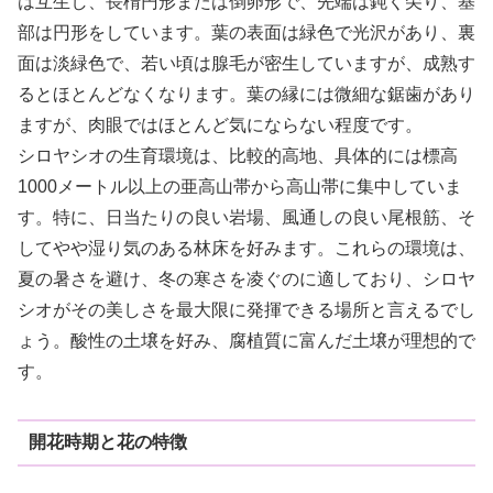
は互生し、長楕円形または倒卵形で、先端は鈍く尖り、基
部は円形をしています。葉の表面は緑色で光沢があり、裏
面は淡緑色で、若い頃は腺毛が密生していますが、成熟す
るとほとんどなくなります。葉の縁には微細な鋸歯があり
ますが、肉眼ではほとんど気にならない程度です。
シロヤシオの生育環境は、比較的高地、具体的には標高
1000メートル以上の亜高山帯から高山帯に集中していま
す。特に、日当たりの良い岩場、風通しの良い尾根筋、そ
してやや湿り気のある林床を好みます。これらの環境は、
夏の暑さを避け、冬の寒さを凌ぐのに適しており、シロヤ
シオがその美しさを最大限に発揮できる場所と言えるでし
ょう。酸性の土壌を好み、腐植質に富んだ土壌が理想的で
す。
開花時期と花の特徴