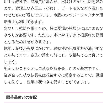
用土：酸性で、腐植質に富んだ、水はけの良い土壌を好み
ます。鹿沼土や赤玉土（小粒）、ピートモスなどを混ぜ合
わせたものが適しています。市販のツツジ・シャクナゲ用
培養土も利用できます。
水やり：乾燥を嫌うため、特に夏場の乾燥期にはこまめな
水やりが必要です。ただし、水のやりすぎは根腐れの原因
となるため注意が必要です。
施肥：花後から夏にかけて、緩効性の化成肥料や油かすな
どを与えます。春先の芽出し前にも、少量与えると良いで
しょう。
剪定：シロヤシオは自然な樹形を楽しむのが基本ですが、
込み合った枝や徒長枝は花後すぐに剪定することで、風通
しを良くし、翌年の花つきを促すことができます。
園芸品種との交配