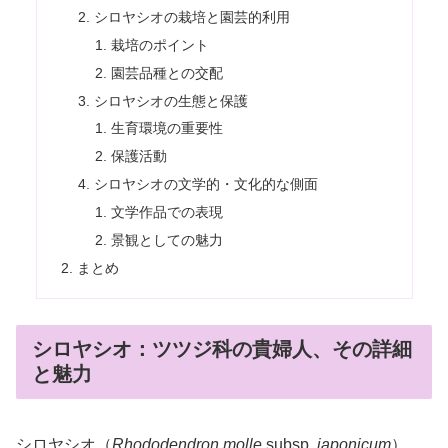
シロヤシオの栽培と園芸的利用
栽培のポイント
園芸品種との交配
シロヤシオの生態と保護
生育環境の重要性
保護活動
シロヤシオの文学的・文化的な側面
文学作品での表現
景観としての魅力
まとめ
シロヤシオ：ツツジ科の貴婦人、その詳細
と魅力
シロヤシオ（
Rhododendron molle
subsp.
japonicum
）