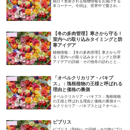
細日々更新される植物情報をお届けする
本コーナー。今回は、世界中で愛される
芳香植物、バニラについて詳しく掘り下
げていきます。その魅力的な香りはもち
ろんのこと、植物としてのバニラの詳
細、そして栽培や利用に至る...
【冬の多肉管理】寒さから守る！
花情報
室内への取り込みタイミングと防
寒アイデア
植物情報：【冬の多肉管理】寒さから守
る！室内への取り込みタイミングと防寒
アイデアの詳細・その他冬の訪れととも
に、愛らしい多肉植物たちの管理方法に
悩む方も多いのではないでしょうか。寒
さに弱い多肉植物を、厳しい冬から守る
「オペルクリカリア・パキプ
花情報
ためには、適切なタイミン...
ス」：塊根植物の王様と呼ばれる
理由と価格の裏側
オペルクリカリア・パキプス：塊根植物
の王様と呼ばれる理由と価格の裏側オペ
ルクリカリア・パキプスとは？オペルク
リカリア・パキプスは、マダガスカル原
産の塊根植物であり、そのユニークな形
態と力強い生命力から「塊根植物の王
ビブリス
花情報
様」と称されています。太く...
ビブリス（Biblis）の詳細・その他ビブリ