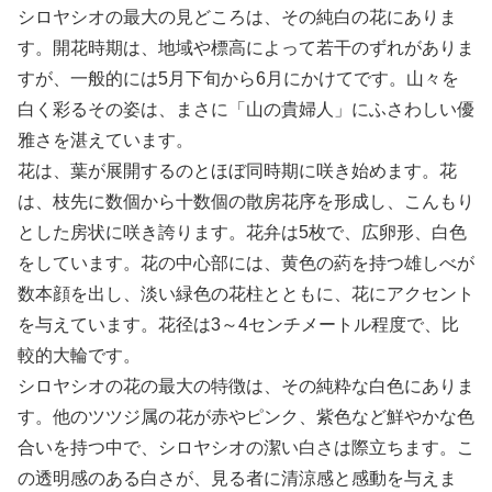
シロヤシオの最大の見どころは、その純白の花にありま
す。開花時期は、地域や標高によって若干のずれがありま
すが、一般的には5月下旬から6月にかけてです。山々を
白く彩るその姿は、まさに「山の貴婦人」にふさわしい優
雅さを湛えています。
花は、葉が展開するのとほぼ同時期に咲き始めます。花
は、枝先に数個から十数個の散房花序を形成し、こんもり
とした房状に咲き誇ります。花弁は5枚で、広卵形、白色
をしています。花の中心部には、黄色の葯を持つ雄しべが
数本顔を出し、淡い緑色の花柱とともに、花にアクセント
を与えています。花径は3～4センチメートル程度で、比
較的大輪です。
シロヤシオの花の最大の特徴は、その純粋な白色にありま
す。他のツツジ属の花が赤やピンク、紫色など鮮やかな色
合いを持つ中で、シロヤシオの潔い白さは際立ちます。こ
の透明感のある白さが、見る者に清涼感と感動を与えま