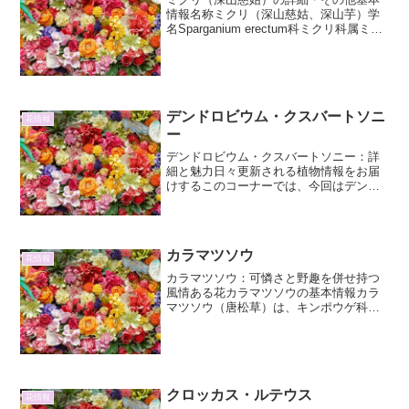
情報名称ミクリ（深山慈姑、深山芋）学
名Sparganium erectum科ミクリ科属ミク
リ属分類多年草生育環境水辺（小川、
沼、水田など）原産地日本、アジア、ヨ
ーロッパ、アフリカ特徴形態ミクリは、
抽水性ま...
デンドロビウム・クスバートソニ
花情報
ー
デンドロビウム・クスバートソニー：詳
細と魅力日々更新される植物情報をお届
けするこのコーナーでは、今回はデンド
ロビウム・クスバートソニーに焦点を当
て、その詳細と魅力を深掘りしていきま
す。この原種デンドロビウムは、その独
特な花形と色彩、そして栽...
カラマツソウ
花情報
カラマツソウ：可憐さと野趣を併せ持つ
風情ある花カラマツソウの基本情報カラ
マツソウ（唐松草）は、キンポウゲ科カ
ラマツソウ属に属する多年草です。その
特徴的な細く繊細な花びらは、まるで糸
のように見え、風に揺れる姿は涼やかで
風情があります。名前の由...
クロッカス・ルテウス
花情報