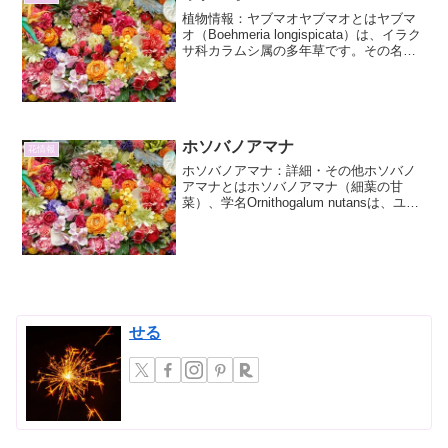
植物情報：ヤブマオヤブマオとはヤブマ
オ（Boehmeria longispicata）は、イラク
サ科カラムシ属の多年草です。その名前
の通り、藪のような場所に生育すること
が多く、日本各地の山野や林縁、日当た
りの良い荒れ地などに自生していま
す。...
ホソバノアマナ
花情報
ホソバノアマナ：詳細・その他ホソバノ
アマナとはホソバノアマナ（細葉の甘
菜）、学名Ornithogalum nutansは、ユリ
科（またはキジカクシ科）の多年草で
す。その名前が示す通り、細長い葉を持
つことが特徴です。原産地はヨーロッパ
南部から...
せる