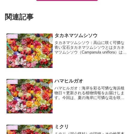
関連記事
タカネマツムシソウ
花情報
タカネマツムシソウ：高山に咲く可憐な
青い宝石タカネマツムシソウとはタカネ
マツムシソウ（Campanula uniflora）は、
キキョウ科ホタルブクロ属の多年草で
す。その名の通り、標高の高い山、すな
わち「高嶺」に生息するマツムシソウの
仲間で...
ハマヒルガオ
花情報
ハマヒルガオ：海岸を彩る可憐な海浜植
物日々更新される植物情報をお届けしま
す。今回は、夏の海岸に可憐な花を咲か
せる「ハマヒルガオ」について、その特
徴、生態、そして私たちとの関わりにつ
いて詳しくご紹介します。ハマヒルガオ
とは：その可憐な姿と基本...
ミクリ
花情報
ミクリ（深山慈姑）の詳細・その他基本