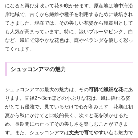
になると再び芽吹いて花を咲かせます。原産地は地中海沿
岸地域で、古くから繊維や種子を利用するために栽培され
てきました。現在では、その美しい花姿から観賞用として
も人気が高まっています。特に、淡いブルーやピンク、白
など、繊細で涼やかな花色は、庭やベランダを優しく彩っ
てくれます。
シュッコンアマの魅力
シュッコンアマの最大の魅力は、その
可憐で繊細な花
にあ
ります。直径2〜3cmほどの小ぶりな花は、風に揺れる姿
がとても優雅で、見ているだけで心が和みます。花期は初
夏から秋にかけてと比較的長く、次々と花を咲かせるた
め、長期間にわたってその美しさを楽しむことができま
す。また、シュッコンアマは
丈夫で育てやすい
点も魅力で