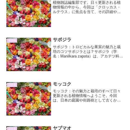
植物雑誌編集部です。日々更新される植
物情報の中から、今回は「クロッカス・
ルテウス」に焦点を当て、その詳細やそ
の他情報を網羅的にお伝えします。3000
字程度で、各項目を分かりやすく整理し
てお届けいたします。クロッカス・ルテ
ウスとはクロッカス・...
サポジラ
花情報
サポジラ：トロピカルな果実の魅力と栽
培のコツサポジラとは？サポジラ（学
名：Manilkara zapota）は、アカテツ科マ
ンニルカラ属の常緑高木で、その甘く濃
厚な果実で世界中の熱帯・亜熱帯地域で
愛されています。原産地はメキシコ南部
から中央...
モッコク
花情報
モッコク：その魅力と栽培のすべて日々
更新される植物情報へようこそ。今回
は、日本の庭園や街路樹として古くから
親しまれてきた、美しくも丈夫な樹木、
「モッコク」について詳しくご紹介しま
す。その詳細な特徴から、栽培方法、そ
して観賞価値に至るまで、モ...
ヤブマオ
花情報