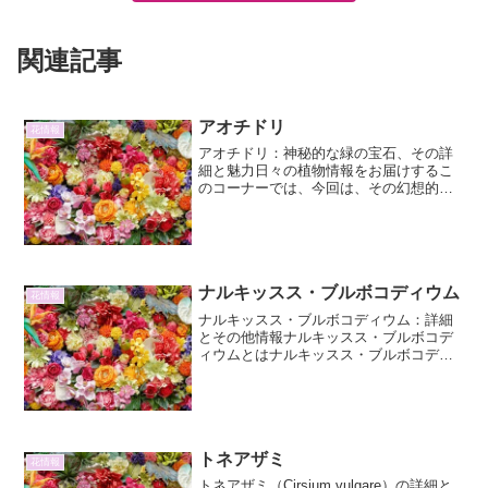
関連記事
アオチドリ
花情報
アオチドリ：神秘的な緑の宝石、その詳
細と魅力日々の植物情報をお届けするこ
のコーナーでは、今回は、その幻想的な
姿で人々を魅了してやまない「アオチド
リ」に焦点を当てます。アオチドリは、
その名の通り、青みを帯びた緑色の花を
咲かせるラン科の植物で、...
ナルキッスス・ブルボコディウム
花情報
ナルキッスス・ブルボコディウム：詳細
とその他情報ナルキッスス・ブルボコデ
ィウムとはナルキッスス・ブルボコディ
ウム（Narcissus bulbocodium）は、ヒガ
ンバナ科スイセン属に分類される球根植
物です。別名「クチベニスイセン」とも
呼...
トネアザミ
花情報
トネアザミ（Cirsium vulgare）の詳細と