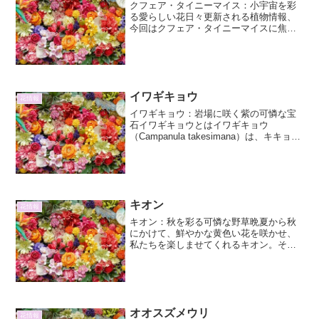
クフェア・タイニーマイス：小宇宙を彩
る愛らしい花日々更新される植物情報、
今回はクフェア・タイニーマイスに焦点
を当て、その魅力と育て方について詳細
に解説します。この愛らしい植物は、そ
の名の通り、まるで小さな宝石のような
花を咲かせ、私たちの日常...
イワギキョウ
花情報
イワギキョウ：岩場に咲く紫の可憐な宝
石イワギキョウとはイワギキョウ
（Campanula takesimana）は、キキョウ
科ホタルブクロ属の多年草です。その名
の通り、主に岩場や石灰岩地などの乾燥
した場所を好み、標高の高い山岳地帯に
自生してい...
キオン
花情報
キオン：秋を彩る可憐な野草晩夏から秋
にかけて、鮮やかな黄色い花を咲かせ、
私たちを楽しませてくれるキオン。その
可憐な姿と、意外な一面を持つキオンに
ついて、詳しくご紹介しましょう。キオ
ンとは：野に咲くキク科の仲間キオン
（黄苑）は、キク科キオン属...
オオスズメウリ
花情報