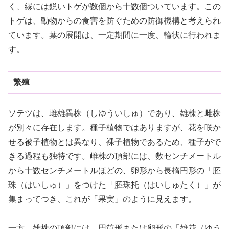
く、縁には鋭いトゲが数個から十数個ついています。この
トゲは、動物からの食害を防ぐための防御機構と考えられ
ています。葉の展開は、一定期間に一度、輪状に行われま
す。
繁殖
ソテツは、雌雄異株（しゆういしゅ）であり、雄株と雌株
が別々に存在します。種子植物ではありますが、花を咲か
せる被子植物とは異なり、裸子植物であるため、種子がで
きる過程も独特です。雌株の頂部には、数センチメートル
から十数センチメートルほどの、卵形から長楕円形の「胚
珠（はいしゅ）」をつけた「胚珠托（はいしゅたく）」が
集まってつき、これが「果実」のように見えます。
一方、雄株の頂部には、円筒形または卵形の「雄花（ゆう