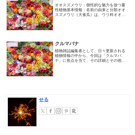
オオスズメウリ：個性的な魅力を放つ蔓
性植物基本情報：名前の由来と分類オオ
スズメウリ（大雀瓜）は、ウリ科オオシ
ュウカイドウ属の一年草です。その名の
通り、スズメウリよりもはるかに大きな
実をつけることから名付けられました。
学名は *Bryonia...
クルマバナ
花情報
植物雑誌編集者として、日々更新される
植物情報の中から、今回は「クルマバ
ナ」に焦点を当て、その詳細とその他情
報を網羅的に、3000字程度で解説いたし
ます。マークダウン記法は使用せず、見
出しは「###」で表現します。### クルマ
バナとは：その...
せる