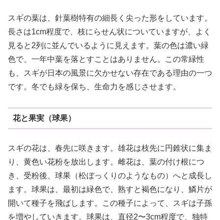
スギの葉は、針葉樹特有の細長く尖った形をしています。
長さは1cm程度で、枝にらせん状についていますが、よく
見ると2列に並んでいるように見えます。葉の色は濃い緑
色で、一年中葉を落とすことはありません。この常緑性
も、スギが日本の風景に欠かせない存在である理由の一つ
です。冬でも緑を保ち、生命力を感じさせます。
花と果実（球果）
スギの花は、春先に咲きます。雄花は枝先に円錐状に集ま
り、黄色い花粉を放出します。雌花は、葉の付け根につ
き、受粉後、球果（松ぼっくりのようなもの）へと成長し
ます。球果は、最初は緑色で、熟すと褐色になり、鱗片が
開いて種子を飛ばします。この種子によって、スギは子孫
を増やしていきます。球果は、直径2〜3cm程度で、独特