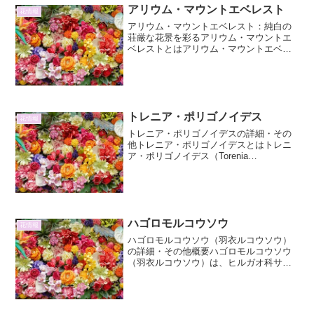
アリウム・マウントエベレスト
花情報
アリウム・マウントエベレスト：純白の
荘厳な花景を彩るアリウム・マウントエ
ベレストとはアリウム・マウントエベレ
スト（Allium 'Mount Everest'）は、ネギ
科（ユリ科とする場合もある）アリウム
属に属する球根性多年草です。その名
の...
トレニア・ポリゴノイデス
花情報
トレニア・ポリゴノイデスの詳細・その
他トレニア・ポリゴノイデスとはトレニ
ア・ポリゴノイデス（Torenia
polygonoides）は、ゴマノハグサ科ツル
ウリクサ属に分類される一年草または多
年草です。その名前の「ポリゴノイデ
ス」は、葉の形...
ハゴロモルコウソウ
花情報
ハゴロモルコウソウ（羽衣ルコウソウ）
の詳細・その他概要ハゴロモルコウソウ
（羽衣ルコウソウ）は、ヒルガオ科サル
ビア属（※）の植物で、その名の通り、
風に揺れる繊細な花弁が羽衣のように見
えることから名付けられました。原産地
は熱帯アメリカで、日本で...