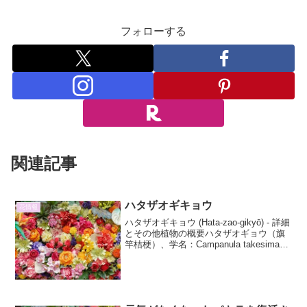
フォローする
関連記事
ハタザオギキョウ
花情報
ハタザオギキョウ (Hata-zao-gikyō) - 詳細
とその他植物の概要ハタザオギョウ（旗
竿桔梗）、学名：Campanula takesimana
は、キキョウ科ホタルブクロ属の耐寒性
多年草です。そのユニークな名前は、細
長い花茎を旗竿...