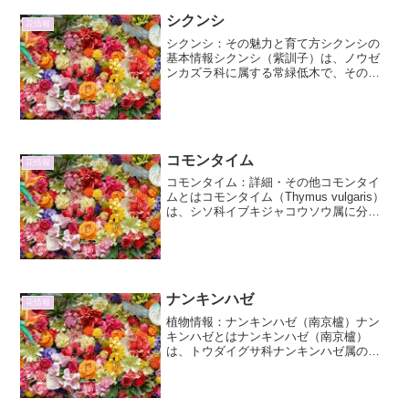
シクンシ
花情報
シクンシ：その魅力と育て方シクンシの
基本情報シクンシ（紫訓子）は、ノウゼ
ンカズラ科に属する常緑低木で、その独
特な花姿と芳香で知られています。原産
地は南米のブラジルやアルゼンチンな
ど。名前の「シクンシ」は、ブラジルで
の現地名「シクンディ」に由...
コモンタイム
花情報
コモンタイム：詳細・その他コモンタイ
ムとはコモンタイム（Thymus vulgaris）
は、シソ科イブキジャコウソウ属に分類
される常緑小低木です。地中海沿岸地域
を原産とし、古くからハーブとして親し
まれてきました。その名前の「タイム」
は、ギリ...
ナンキンハゼ
花情報
植物情報：ナンキンハゼ（南京櫨）ナン
キンハゼとはナンキンハゼ（南京櫨）
は、トウダイグサ科ナンキンハゼ属の落
葉高木です。別名として、カチノキ、ト
キワナンキンハゼ、カシワバゴムノキと
も呼ばれます。原産地は中国や朝鮮半島