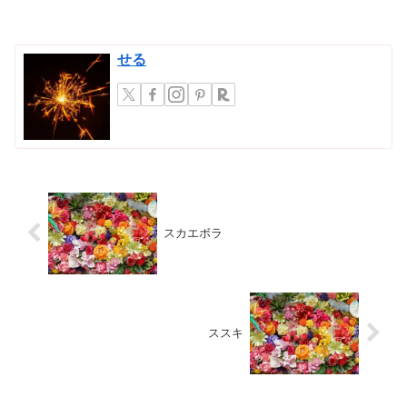
で、明治時代に観賞用として...
せる
スカエボラ
ススキ