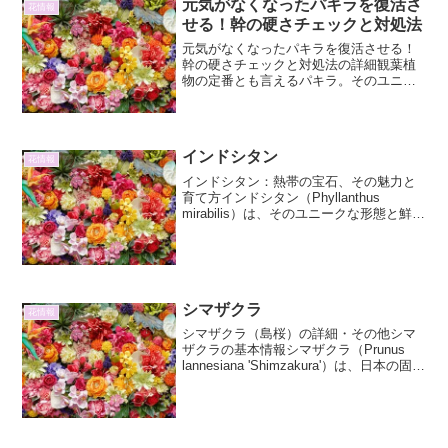
元気がなくなったパキラを復活さ
花情報
せる！幹の硬さチェックと対処法
元気がなくなったパキラを復活させる！
幹の硬さチェックと対処法の詳細観葉植
物の定番とも言えるパキラ。そのユニー
クな編み込みの幹と、育てやすさから多
くの家庭で愛されています。しかし、ど
んな植物でも、時として元気がなくなっ
てしまうことがあります。...
インドシタン
花情報
インドシタン：熱帯の宝石、その魅力と
育て方インドシタン（Phyllanthus
mirabilis）は、そのユニークな形態と鮮や
かな葉色で、観葉植物愛好家の間で注目
を集めている植物です。特に、夜になる
と葉が閉じるという習性を持つことか
ら、「...
シマザクラ
花情報
シマザクラ（島桜）の詳細・その他シマ
ザクラの基本情報シマザクラ（Prunus
lannesiana 'Shimzakura'）は、日本の固有
種であるヤマザクラ（Prunus serrulata）
の園芸品種の一つとして知られていま
す。その名の...