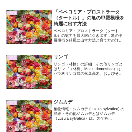
キとサザンカの中間的な...
「ペペロミア・プロストラータ
花情報
（タートル）」の亀の甲羅模様を
綺麗に出す方法
ペペロミア・プロストラータ（タート
ル）の魅力を最大限に引き出す：亀の甲
羅模様を綺麗に出す方法と育て方の詳細
ペペロミア・プロストラータ、通称「タ
ートル」は、そのユニークな葉の模様と
垂れ下がる性質から、観葉植物として非
リンゴ
花情報
常に人気があります。特に、...
リンゴ（林檎）の詳細・その他リンゴと
はリンゴ（林檎、Malus domestica）は、
バラ科リンゴ属の落葉高木、およびその
果実のことです。世界中で広く栽培され
ており、最もポピュラーな果物の一つと
して親しまれています。その歴史は古
く、紀元前...
ジムカデ
花情報
植物情報：ジムカデ (Luzula sylvatica) の
詳細・その他ジムカデとはジムカデ
（Luzula sylvatica）は、スゲ科
（Cyperaceae）に属する多年草であり、
しばしば「ウッドラッシュ」とも呼ばれ