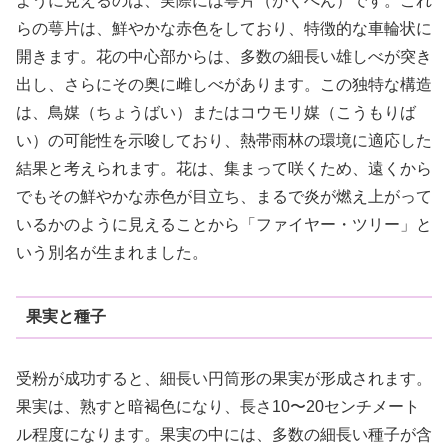
ように見えるのは、実際には萼片（がくへん）です。これ
らの萼片は、鮮やかな赤色をしており、特徴的な車輪状に
開きます。花の中心部からは、多数の細長い雄しべが突き
出し、さらにその奥に雌しべがあります。この独特な構造
は、鳥媒（ちょうばい）またはコウモリ媒（こうもりば
い）の可能性を示唆しており、熱帯雨林の環境に適応した
結果と考えられます。花は、集まって咲くため、遠くから
でもその鮮やかな赤色が目立ち、まるで炎が燃え上がって
いるかのように見えることから「ファイヤー・ツリー」と
いう別名が生まれました。
果実と種子
受粉が成功すると、細長い円筒形の果実が形成されます。
果実は、熟すと暗褐色になり、長さ10〜20センチメート
ル程度になります。果実の中には、多数の細長い種子が含