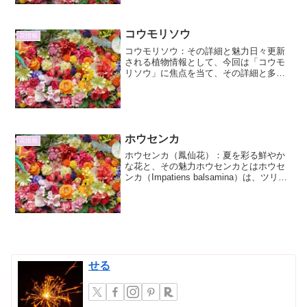
ます。その名前の「ジ...
コウモリソウ
花情報
コウモリソウ：その詳細と魅力日々更新
される植物情報として、今回は「コウモ
リソウ」に焦点を当て、その詳細と多角
的な魅力を掘り下げていきます。コウモ
リソウ（Chirita fimbrisepala）は、そのユ
ニークな形状と生育環境から、植物愛
好...
ホウセンカ
花情報
ホウセンカ（鳳仙花）：夏を彩る鮮やか
な花と、その魅力ホウセンカとはホウセ
ンカ（Impatiens balsamina）は、ツリフ
ネソウ科ツリフネソウ属の一年草です。
その特徴的な名前は、花後の果実が熟す
とパチンと音を立てて弾け、種子を遠く
まで...
せる