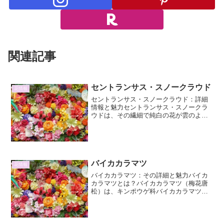
関連記事
セントランサス・スノークラウド
花情報
セントランサス・スノークラウド：詳細
情報と魅力セントランサス・スノークラ
ウドは、その繊細で純白の花が雲のよう
に広がることから名付けられた、魅力的
な宿根草です。バレンタイン・ブライド
とも呼ばれることもあり、その純粋な佇
まいは、ガーデニングに柔...
バイカカラマツ
花情報
バイカカラマツ：その詳細と魅力バイカ
カラマツとは？バイカカラマツ（梅花唐
松）は、キンポウゲ科バイカカラマツ属
に分類される多年草です。その名前の通
り、梅の花に似た可憐な白い花を咲かせ
ることが特徴で、春の訪れを告げる山野
草として古くから親しまれ...