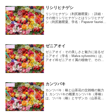
リシリヒナゲシ
花情報
リシリヒナゲシ（利尻雛罌粟）：詳細・
その他リシリヒナゲシとはリシリヒナゲ
シ（利尻雛罌粟、学名：Papaver fauriei）
は、ケシ科ケシ属の植物で、北海道の利
尻山にのみ自生する固有種です。その可
憐な姿から「利尻雛罌粟」と名付けら
れ、多く...
ゼニアオイ
花情報
ゼニアオイ：その美しさと魅力に迫るゼ
ニアオイ（学名：Malva sylvestris）は、
アオイ科ゼニアオイ属の植物で、その鮮
やかな花色と育てやすさから、世界中で
愛されています。ヨーロッパ原産です
が、現在では世界各地で野生化したり、
栽培され...
カンツバキ
花情報
カンツバキ：椿と山茶花の交雑種の魅力
1. カンツバキの概要カンツバキ（寒椿）
は、ツバキ（椿）とサザンカ（山茶花）
の自然交雑種として知られる常緑広葉樹
です。そのため、両種の特徴を併せ持
ち、園芸品種も数多く存在します。ツバ