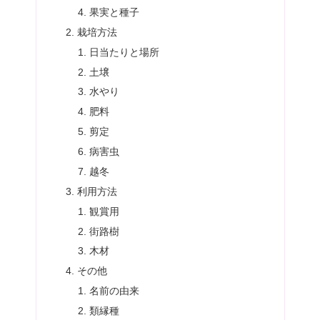
果実と種子
栽培方法
日当たりと場所
土壌
水やり
肥料
剪定
病害虫
越冬
利用方法
観賞用
街路樹
木材
その他
名前の由来
類縁種