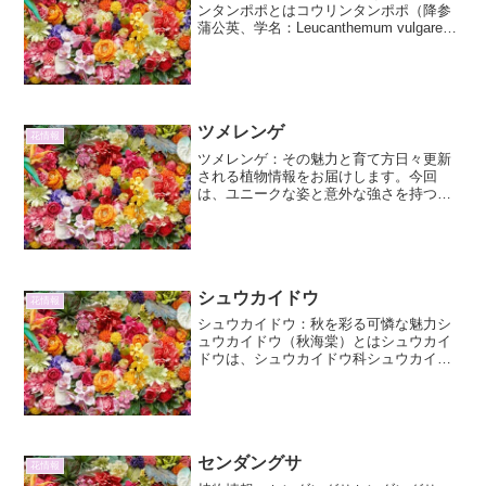
ンタンポポとはコウリンタンポポ（降参
蒲公英、学名：Leucanthemum vulgare）
は、キク科シャク（レイヨウギク）属の
多年草です。ヨーロッパ原産ですが、世
界中に帰化し、日本でも各地で見られま
す。...
ツメレンゲ
花情報
ツメレンゲ：その魅力と育て方日々更新
される植物情報をお届けします。今回
は、ユニークな姿と意外な強さを持つ
「ツメレンゲ」に焦点を当て、その詳
細、育て方、そして魅力について深く掘
り下げていきます。ツメレンゲとは：そ
の特徴と生態植物学的な分類と形...
シュウカイドウ
花情報
シュウカイドウ：秋を彩る可憐な魅力シ
ュウカイドウ（秋海棠）とはシュウカイ
ドウは、シュウカイドウ科シュウカイド
ウ属の多年草です。その名前の通り、秋
の訪れとともに可憐な花を咲かせ、日本
の秋の風景に彩りを添えます。原産地は
中国南部ですが、古くから...
センダングサ
花情報