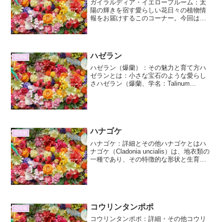
ガイラルディア・イエロープルーム：太
陽の輝きを宿す愛らしい花日々の植物情
報をお届けするこのコーナー。今回は、
その鮮やかな色彩と愛らしい姿で私たち
の心を惹きつけるガイラルディア・イエ
ロープルームに焦点を当てて、その魅力
と育て方について詳細にご...
ハゼラン
花情報
ハゼラン（爆蘭）：その魅力と育て方ハ
ゼランとは：小さな宝石のような愛らし
さハゼラン（爆蘭、学名：Talinum
paniculatum）は、スベリヒユ科ハゼラン
属の多年草です。原産地は南米から中央
アメリカにかけての熱帯・亜熱帯地域で
すが、そ...
ハナゴケ
花情報
ハナゴケ：詳細とその他ハナゴケとはハ
ナゴケ（Cladonia uncialis）は、地衣類の
一種であり、その特徴的な形状と生育環
境から、植物愛好家や自然観察者にとっ
て興味深い存在です。和名である「ハナ
ゴケ」は、その形状が花に似ていること
から...
コウリンタンポポ
花情報
コウリンタンポポ：詳細・その他コウリ