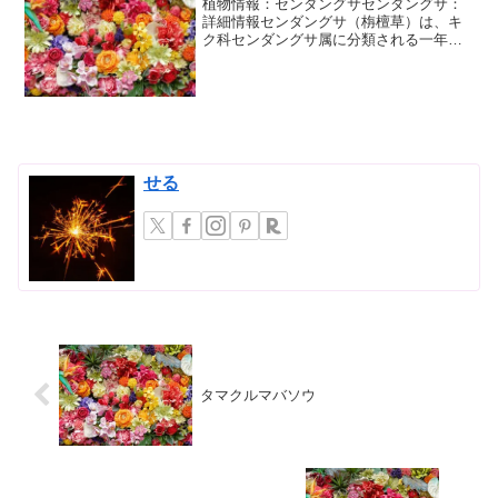
植物情報：センダングサセンダングサ：
詳細情報センダングサ（栴檀草）は、キ
ク科センダングサ属に分類される一年草
です。その名前は、葉の形がセンダン
（栴檀）の葉に似ていることに由来しま
すが、センダンとは全く異なる植物で
す。世界中に広く分布しており...
せる
タマクルマバソウ