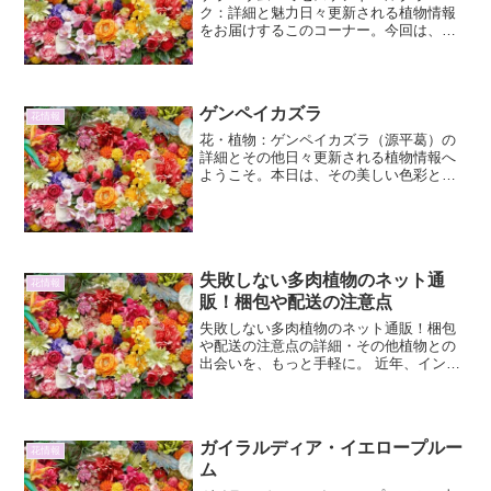
ク：詳細と魅力日々更新される植物情報
をお届けするこのコーナー。今回は、そ
の清楚な美しさと育てやすさで人気を集
めるゲラニウム・ミセスケンドールクラ
ークに焦点を当て、その詳細と魅力につ
いて深く掘り下げていきます...
ゲンペイカズラ
花情報
花・植物：ゲンペイカズラ（源平葛）の
詳細とその他日々更新される植物情報へ
ようこそ。本日は、その美しい色彩とユ
ニークな生態で人々を魅了する「ゲンペ
イカズラ（源平葛）」について、詳しく
ご紹介いたします。その名前の由来か
ら、育て方、そして意外な一...
失敗しない多肉植物のネット通
花情報
販！梱包や配送の注意点
失敗しない多肉植物のネット通販！梱包
や配送の注意点の詳細・その他植物との
出会いを、もっと手軽に。 近年、インタ
ーネット通販の普及により、多種多様な
植物が自宅にいながらにして購入できる
ようになりました。その中でも、ユニー
クなフォルムと育てやす...
ガイラルディア・イエロープルー
花情報
ム