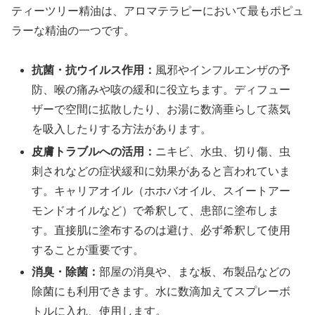
ティーツリー精油は、アロマテラピーにおいて最もポピュ
ラーな精油の一つです。
抗菌・抗ウイルス作用：
風邪やインフルエンザの予
防、喉の痛みや咳の緩和に役立ちます。ディフュー
ザーで空間に拡散したり、お湯に数滴垂らして蒸気
を吸入したりする方法があります。
皮膚トラブルへの活用：
ニキビ、水虫、切り傷、虫
刺されなどの症状緩和に効果があると言われていま
す。キャリアオイル（ホホバオイル、スイートアー
モンドオイルなど）で希釈して、患部に塗布しま
す。直接肌に塗布するのは避け、必ず希釈して使用
することが重要です。
消臭・除菌：
部屋の消臭や、まな板、布製品などの
除菌にも利用できます。水に数滴加えてスプレーボ
トルに入れ、使用します。