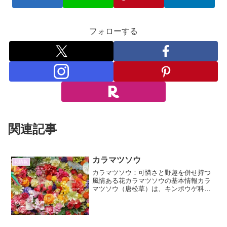
フォローする
関連記事
カラマツソウ
花情報
カラマツソウ：可憐さと野趣を併せ持つ
風情ある花カラマツソウの基本情報カラ
マツソウ（唐松草）は、キンポウゲ科カ
ラマツソウ属に属する多年草です。その
特徴的な細く繊細な花びらは、まるで糸
のように見え、風に揺れる姿は涼やかで
風情があります。名前の由...