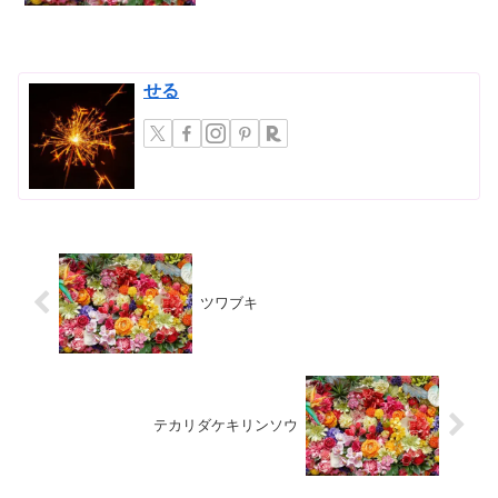
玉」。本来は日本の伝統的な園芸手法で
すが、そのユニークな造形と、緑の息吹
を感じさせる魅力から、現代の住空間に
もすんなりと溶け込み、和モダ...
せる
ツワブキ
テカリダケキリンソウ