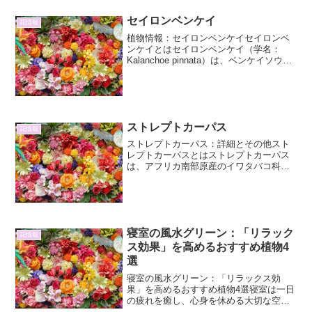
セイロンベンケイ
花情報
植物情報：セイロンベンケイセイロンベ
ンケイとはセイロンベンケイ（学名：
Kalanchoe pinnata）は、ベンケイソウ科
セイロンベンケイ属の多肉植物です。学
名のKalanchoeは、中国語の「加連葉」
（カレンヨウ、葉が重なる）に由来す
る...
ストレプトカーパス
花情報
ストレプトカーパス：詳細とその他スト
レプトカーパスとはストレプトカーパス
は、アフリカ南部原産のイワタバコ科ス
トレプトカーパス属の多年草です。その
特徴的な葉の形状と、ベルベットのよう
な質感を持つ美しい花々で、園芸愛好家
から長年親しまれてきまし...
寝室の風水グリーン：「リラック
花情報
ス効果」を高めるおすすめ植物4
選
寝室の風水グリーン：「リラックス効
果」を高めるおすすめ植物4選寝室は一日
の疲れを癒し、心身を休める大切な空間
です。風水では、寝室に植物を置くこと