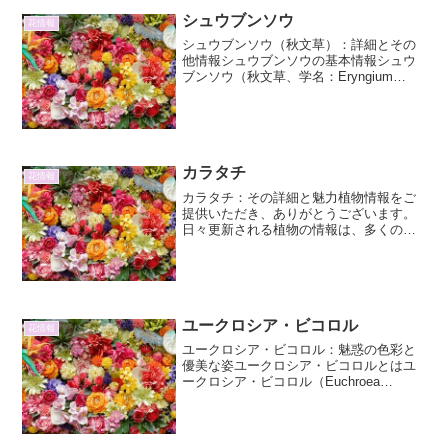
シュウブンソウ
花情報
シュウブンソウ（秋文草）：詳細とその
他情報シュウブンソウの基本情報シュウ
ブンソウ（秋文草、学名：Eryngium
planum）は、セリ科（Apiaceae）エリン
ギウム属に分類される多年草です。その
独特な形状と青みがかった銀色の花穂
は、秋...
カラタチ
花情報
カラタチ：その詳細と魅力植物情報をご
提供いただき、ありがとうございます。
日々更新される植物の情報は、多くの
人々にとって貴重な知識源となります。
今回は、その中でも特に興味深い「カラ
タチ」に焦点を当て、その詳細な情報を
お届けいたします。カラタチ...
ユークロシア・ビコロル
花情報
ユークロシア・ビコロル：魅惑の色彩と
優美な姿ユークロシア・ビコロルとはユ
ークロシア・ビコロル（Euchroea
bicolore）は、その名の通り二色の鮮やか
な花弁を持つ、非常に魅力的な植物で
す。主に南米のアンデス山脈高地に自生
しており、そ...