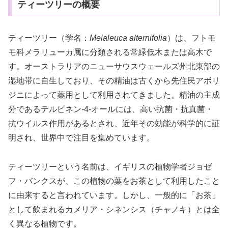
ティーツリーの概要
ティーツリー（学名：
Melaleuca alternifolia
）は、フトモ
モ科メラリューカ属に分類される常緑低木または高木で
す。オーストラリアのニューサウスウェールズ州北東部の
湿地帯に自生しており、その精油は古くから先住民アボリ
ジニによって薬用として利用されてきました。精油の主成
分であるテルピネン-4-オールには、高い抗菌・抗真菌・
抗ウイルス作用があるとされ、近年その効能が科学的に証
明され、世界中で注目を集めています。
ティーツリーという名前は、イギリスの植物学者ジョゼ
フ・バンクスが、この植物の葉をお茶として利用したこと
に由来すると言われています。しかし、一般的に「お茶」
として飲まれるカメリア・シネンシス（チャノキ）とは全
く異なる植物です。