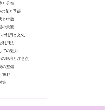
境と分布
キの花と季節
状と特徴
期の景観
キの利用と文化
な利用法
しての魅力
キの栽培と注意点
境の整備
と施肥
対策