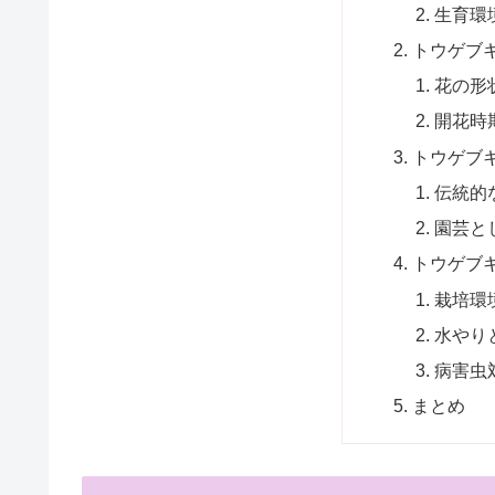
生育環
トウゲブ
花の形
開花時
トウゲブ
伝統的
園芸と
トウゲブ
栽培環
水やり
病害虫
まとめ