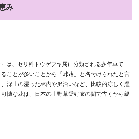
恵み
m
）は、セリ科トウゲブキ属に分類される多年草で
することが多いことから「峠蕗」と名付けられたと言
く、深山の湿った林内や沢沿いなど、比較的涼しく湿
と可憐な花は、日本の山野草愛好家の間で古くから親