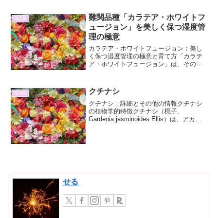
す。アケビの基本情報分類と...
難関品種「カラテア・ホワイトフ
花情報
ュージョン」を美しく保つ湿度管
理の極意
カラテア・ホワイトフュージョン：美し
く保つ湿度管理の極意と育て方「カラテ
ア・ホワイトフュージョン」は、その繊
細な葉の美しさから多くの植物愛好家を
魅了する、まさに「難関品種」と呼ぶに
ふさわしい植物です。しかし、その美し
クチナシ
花情報
さを維持するためには、他...
クチナシ：詳細とその他の情報クチナシ
の植物学的特徴クチナシ（梔子、
Gardenia jasminoides Ellis）は、アカネ
科クチナシ属の常緑低木です。その名前
の由来は、果実が熟しても裂開しないこ
とから「口無し」とされたという説が有
力...
せる