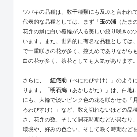
ツバキの品種は、数千種類にも及ぶと言われてお
代表的な品種としては、まず「
玉の浦
（たま
花弁の縁に白い覆輪が入る美しい絞り咲きの
います。また、世界的に有名な品種としては
で一重咲きの花が多く、控えめでありながら
白の花が多く、茶花としても人気があります
さらに、「
紅侘助
（べにわびすけ）」のよう
ります。「
明石潟
（あかしがた）」は、白地
にも、大輪で淡いピンク色の花を咲かせる「
ろわびすけ）」など、数え切れないほどの品
さ、花弁の数、そして開花時期などが異なり
環境や、好みの色合い、そして咲く時期など