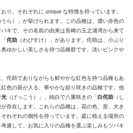
り、それぞれに unique な特徴を持っています。
のうら）」が挙げられます。この品種は、濃い赤色の
ツバキで、その名前の由来は長崎の玉之浦湾から来て
、「
侘助
（わびすけ）」があります。侘助は、小ぶり
も奥ゆかしい美しさを持つ品種群です。淡いピンクや
。
に、侘助でありながらも鮮やかな紅色を持つ品種もあ
に紅色の斑が入る、華やかな絞り咲きの品種です。他
月光
（げっこう）」、純白で八重咲きの「
白侘助
（し
種が存在します。これらの品種は、花の色、形、大き
、それぞれの個性を持っています。庭に植える場所の
を考慮して、お気に入りの品種を選ぶ楽しみもツバキ