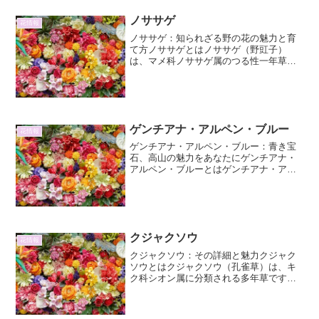
ノササゲ
花情報
ノササゲ：知られざる野の花の魅力と育
て方ノササゲとはノササゲ（野豇子）
は、マメ科ノササゲ属のつる性一年草で
す。その名前の通り、普段私たちが目に
する機会は少ないかもしれませんが、野
山や道端などでひっそりと自生してお
り、独特の可愛らしさを持って...
ゲンチアナ・アルペン・ブルー
花情報
ゲンチアナ・アルペン・ブルー：青き宝
石、高山の魅力をあなたにゲンチアナ・
アルペン・ブルーとはゲンチアナ・アル
ペン・ブルー（Gentiana alpina）は、そ
の名の通り、ヨーロッパアルプスの高山
地帯に自生する、息をのむほど美しい青
い花を咲...
クジャクソウ
花情報
クジャクソウ：その詳細と魅力クジャク
ソウとはクジャクソウ（孔雀草）は、キ
ク科シオン属に分類される多年草です。
その名は、花が咲いた時の華やかさが孔
雀の羽を広げた姿に似ていることに由来
します。原産地は北米で、特にカナダや