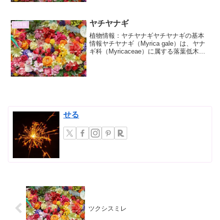
丈：非常に高...
ヤチヤナギ
花情報
植物情報：ヤチヤナギヤチヤナギの基本
情報ヤチヤナギ（Myrica gale）は、ヤナ
ギ科（Myricaceae）に属する落葉低木で
す。その名前は、北海道の低湿地（谷
地）に生育し、葉の形がヤナギに似てい
ることに由来しています。主に北半球の
寒帯...
せる
ツクシスミレ