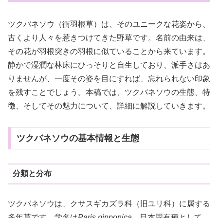
ツクバネソウ（衝羽根草）は、そのユニークな花姿から、
古くより人々を惹きつけてきた野草です。名前の由来は、
その花が羽根突きの羽根に似ていることから来ています。
静かで湿潤な林床にひっそりと自生しており、派手さはあ
りませんが、一度その姿を目にすれば、忘れられない印象
を残すことでしょう。本稿では、ツクバネソウの生態、特
徴、そしてその魅力について、詳細に解説していきます。
ツクバネソウの基本情報と生態
分類と分布
ツクバネソウは、クサスギカズラ科（旧ユリ科）に属する
多年草です。学名は
Paris nipponica
。日本固有種として、