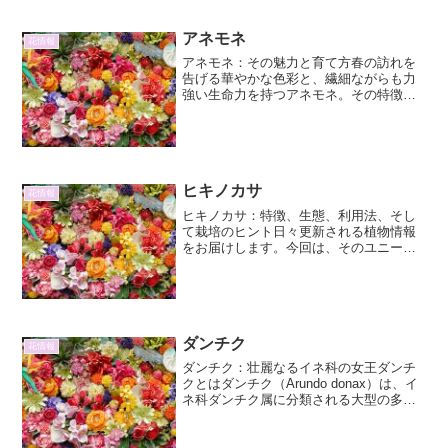
アメリカ合衆国に広く分布...
アネモネ
花情報
アネモネ：その魅力と育て方春の訪れを
告げる華やかな色彩と、繊細ながらも力
強い生命力を持つアネモネ。その特徴や
育て方、そして魅力について、詳しくご
紹介します。アネモネの基本情報分類と
原産地アネモネは、キンポウゲ科イチリ
ンソウ属（またはアネモネ...
ヒキノカサ
花情報
ヒキノカサ：特徴、生態、利用法、そし
て栽培のヒント日々更新される植物情報
をお届けします。今回は、そのユニーク
な姿と生態から注目を集める「ヒキノカ
サ」に焦点を当て、その詳細に迫りま
す。ヒキノカサは、その名の通り、まる
で傘をひっくり返したような...
ダンチク
花情報
ダンチク：壮麗なるイネ科の女王ダンチ
クとはダンチク（Arundo donax）は、イ
ネ科ダンチク属に分類される大型の多年
草です。その壮麗な姿から「イネ科の女
王」とも称され、世界中の温帯から熱帯
にかけて広く分布しています。特徴 草