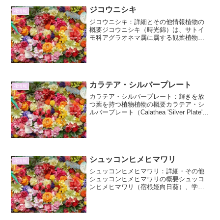
ジコウニシキ
花情報
ジコウニシキ：詳細とその他情報植物の
概要ジコウニシキ（時光錦）は、サトイ
モ科アグラオネマ属に属する観葉植物で
す。その名の通り、時間の経過と共に葉
の色合いが変化していく様子が魅力であ
り、独特の模様が特徴的です。原産地は
東南アジアの熱帯雨林地帯...
カラテア・シルバープレート
花情報
カラテア・シルバープレート：輝きを放
つ葉を持つ植物植物の概要カラテア・シ
ルバープレート（Calathea 'Silver Plate'）
は、その名の通り、葉の表面に銀色の光
沢を持つ美しい観葉植物です。クズウコ
ン科カラテア属に属し、熱帯アメリ...
シュッコンヒメヒマワリ
花情報
シュッコンヒメヒマワリ：詳細・その他
シュッコンヒメヒマワリの概要シュッコ
ンヒメヒマワリ（宿根姫向日葵）、学名
Helianthus x multiflorusは、ヒマワリ属に
属する多年草です。その名の通り、一般
的なヒマワリ（Helianthu...