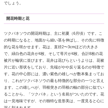
でしょう。
開花時期と花
ツクバネソウの開花時期は、主に初夏（6月頃）です。こ
の時期になると、地面から細い茎を伸ばし、その先に特徴
的な花を咲かせます。花は、直径2〜3cmほどの大きさ
で、緑白色の花弁が4枚、そして萼片が4枚、合計8枚の花
被片が輪状に並びます。花弁は花びらというよりは、花被
片に近い形状をしており、先端がやや反り返るのが特徴で
す。花の中心部には、濃い紫色の雄しべが数本集まってお
り、これがツクバネソウの最も特徴的な部分の一つと言え
ます。この雄しべが、羽根突きの羽根の軸の部分に似てい
ることから、「ツクバネ」という名前がついたのです。花
は一見地味ですが、その独特な造形美は、一度見ると心に
深く刻まれます。