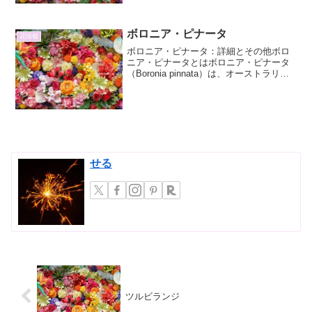
です。北アメリカ原産...
ボロニア・ピナータ
花情報
ボロニア・ピナータ：詳細とその他ボロ
ニア・ピナータとはボロニア・ピナータ
（Boronia pinnata）は、オーストラリア
原産のミカン科ボロニア属に属する常緑
低木です。その繊細で美しい花姿と、独
特の香りで知られ、ガーデニング愛好家
を中心に...
せる
ツルビランジ