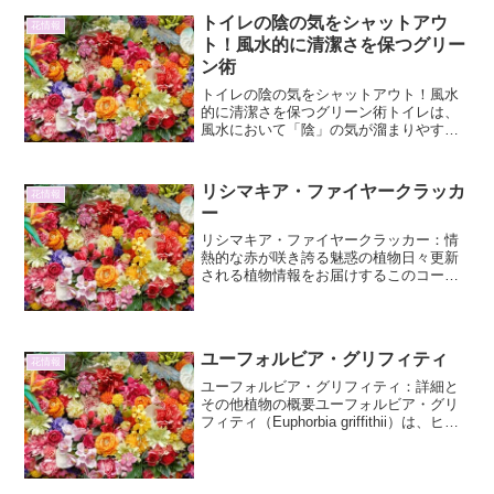
トイレの陰の気をシャットアウ
花情報
ト！風水的に清潔さを保つグリー
ン術
トイレの陰の気をシャットアウト！風水
的に清潔さを保つグリーン術トイレは、
風水において「陰」の気が溜まりやすい
場所とされています。陰の気は、停滞や
不浄を招き、健康運や金運に悪影響を与
える可能性があるため、上手にコントロ
リシマキア・ファイヤークラッカ
花情報
ールすることが重要です。...
ー
リシマキア・ファイヤークラッカー：情
熱的な赤が咲き誇る魅惑の植物日々更新
される植物情報をお届けするこのコーナ
ー。今回は、その鮮烈な色彩で見る者を
惹きつけてやまないリシマキア・ファイ
ヤークラッカーに焦点を当てて、その魅
力を余すところなくお伝え...
ユーフォルビア・グリフィティ
花情報
ユーフォルビア・グリフィティ：詳細と
その他植物の概要ユーフォルビア・グリ
フィティ（Euphorbia griffithii）は、ヒガ
ンバナ科トウダイグサ属に属する多年草
です。そのユニークな葉の形状と、春か
ら初夏にかけて咲く鮮やかな花が特徴
で...