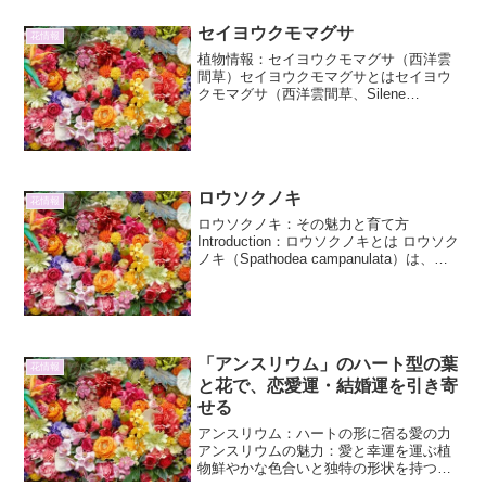
セイヨウクモマグサ
花情報
植物情報：セイヨウクモマグサ（西洋雲
間草）セイヨウクモマグサとはセイヨウ
クモマグサ（西洋雲間草、Silene
uniflora）は、ナデシコ科マンテマ属の多
年草です。ヨーロッパの沿岸部、特に石
灰岩質の岩場や砂地などに自生していま
す。その名前...
ロウソクノキ
花情報
ロウソクノキ：その魅力と育て方
Introduction：ロウソクノキとは ロウソク
ノキ（Spathodea campanulata）は、ア
フリカ原産のノウハウノキ科に属する高
木です。その名の通り、燃えるロウソク
のような鮮やかなオレンジ色の花...
「アンスリウム」のハート型の葉
花情報
と花で、恋愛運・結婚運を引き寄
せる
アンスリウム：ハートの形に宿る愛の力
アンスリウムの魅力：愛と幸運を運ぶ植
物鮮やかな色合いと独特の形状を持つア
ンスリウムは、その美しさから世界中で