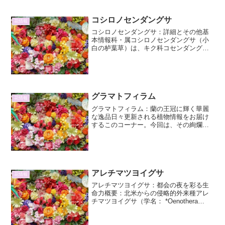
愛される観葉植物です。中でも、ハート
型の葉と、まるでベルベットのような質
コシロノセンダングサ
花情報
感を持ち、鮮烈な赤やピン...
コシロノセンダングサ：詳細とその他基
本情報科・属コシロノセンダングサ（小
白の栌葉草）は、キク科コセンダングサ
属（Bidens）に分類される一年草です。
和名・別名和名は「コシロノセンダング
サ」で、白い舌状花（花びらのように見
える部分）を持つこ...
グラマトフィラム
花情報
グラマトフィラム：蘭の王冠に輝く華麗
な逸品日々更新される植物情報をお届け
するこのコーナー。今回は、その絢爛た
る姿で多くの人々を魅了してやまない蘭
の一種、グラマトフィラムに焦点を当て
て、その詳細と魅力を深掘りしていきま
す。グラマトフィラムは、...
アレチマツヨイグサ
花情報
アレチマツヨイグサ：都会の夜を彩る生
命力概要：北米からの侵略的外来種アレ
チマツヨイグサ（学名： *Oenothera
biennis* subsp. *muricata* ）は、アカバ
ナ科マツヨイグサ属に分類される越年草