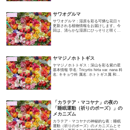
了するシンボルツリー。大型の観葉植物
は、その圧倒的な存在感で空間に奥行き
と個性をもたらし、まるでインテリアの
サワオグルマ
花情報
一部のようにリビングを...
サワオグルマ：湿原を彩る可憐な花日々
更新される植物情報をお届けします。今
回は、清らかな湿原にひっそりと咲く、
美しい花「サワオグルマ」について、そ
の詳細と魅力に迫ります。サワオグルマ
とは：基本情報と特徴サワオグルマ（沢
雄車、学名：Cirsiu...
ヤマジノホトトギス
花情報
ヤマジノホトトギス：深山を彩る紫の星
基本情報 学名: Tricyrtis hirta var. nana 科
名: キキョウ科 属名: ホトトギス属 和名:
ヤマジノホトトギス、山路杜鵑 別名: 杜
鵑花（とけんか） 原産地: 日本 開花期:
...
「カラテア・マコヤナ」の夜の
花情報
「睡眠運動（祈りのポーズ）」の
メカニズム
カラテア・マコヤナの神秘的な夜：睡眠
運動（祈りのポーズ）のメカニズムとそ