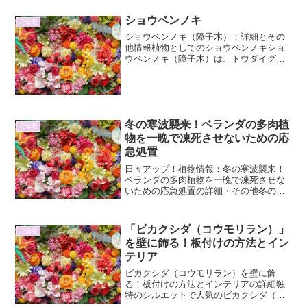
介します。植物を置きたいけれど、犬や
猫が口にしてしまわないか心配…そんな
ショウベンノキ
花情報
飼い主さんの不安を解消し...
ショウベンノキ（障子木）：詳細とその
他情報植物としてのショウベンノキショ
ウベンノキ（障子木）は、トウダイグサ
科に属する常緑低木です。学名は
Mallotus japonicus といい、そのユニーク
な葉の形と、風に揺れる様子から「障子
木」と...
冬の寒波襲来！ベランダの多肉植
花情報
物を一晩で凍死させないための応
急処置
日々アップ！植物情報：冬の寒波襲来！
ベランダの多肉植物を一晩で凍死させな
いための応急処置の詳細・その他冬の訪
れとともに、厳しい寒波が訪れることが
あります。特にベランダで育てている多
肉植物は、急激な温度低下に弱く、一夜
「ビカクシダ（コウモリラン）」
花情報
にして凍死してしまう危険...
を壁に飾る！板付けの方法とイン
テリア
ビカクシダ（コウモリラン）を壁に飾
る！板付けの方法とインテリアの詳細独
特のシルエットで人気のビカクシダ（コ
ウモリラン）は、そのユニークな姿から