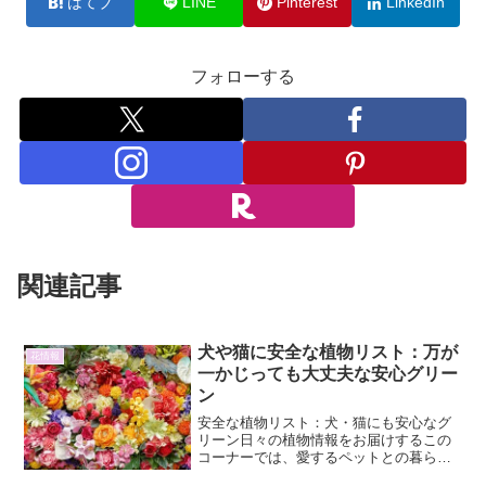
はてブ
LINE
Pinterest
LinkedIn
フォローする
関連記事
犬や猫に安全な植物リスト：万が
花情報
一かじっても大丈夫な安心グリー
ン
安全な植物リスト：犬・猫にも安心なグ
リーン日々の植物情報をお届けするこの
コーナーでは、愛するペットとの暮らし
に寄り添う、安心安全な植物たちをご紹