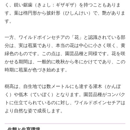
く、鋭い鋸歯（きょし：ギザギザ）を持つこともありま
す。葉は楕円形から披針形（ひしんけい）で、艶がありま
す。
一方、ワイルドポインセチアの「花」と認識されている部
分は、実は苞葉であり、本当の花は中心に小さく咲く、黄
緑色のものです。この点は、園芸品種と同様です。花を咲
かせる期間は、一般的に晩秋から冬にかけてであり、この
時期に苞葉が色づき始めます。
樹高は、自生地では数メートルにも達する灌木（かんぼ
く）や低木（ていぼく）となります。園芸品種がコンパク
トに仕立てられているのに対し、ワイルドポインセチアは
より自然な姿で成長します。
生態と生育環境