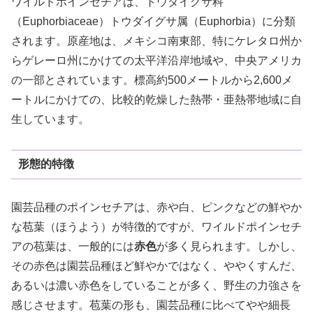
ワイルドポインセチアは、トウダイグサ科
（Euphorbiaceae）トウダイグサ属（Euphorbia）に分類
されます。原産地は、メキシコ南東部、特にケレタロ州か
らゲレーロ州にかけての太平洋沿岸地域や、中央アメリカ
の一部とされています。標高約500メートルから2,600メ
ートルにかけての、比較的乾燥した熱帯・亜熱帯地域に自
生しています。
形態的特徴
園芸品種のポインセチアは、赤や白、ピンクなどの鮮やか
な苞葉（ほうよう）が特徴的ですが、ワイルドポインセチ
アの苞葉は、一般的には
赤色
が多く見られます。しかし、
その赤色は園芸品種ほど鮮やかではなく、ややくすんだ、
あるいは濃い赤色をしていることが多く、野生の力強さを
感じさせます。苞葉の形も、園芸品種に比べてやや細長