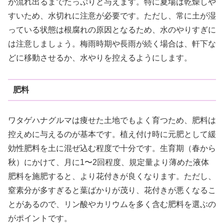
が流れ出るまでたっぷりと与えます。特に夏場は乾燥しや
すいため、水切れに注意が必要です。ただし、常に土が湿
っている状態は根腐れの原因となるため、水のやりすぎに
は注意しましょう。梅雨時期や長雨が続く場合は、軒下な
どに移動させるか、水やりを控えるようにします。
肥料
ワタゲハナグルマは痩せた土地でもよく育つため、肥料は
控えめに与えるのが基本です。植え付け時に元肥として緩
効性肥料を土に混ぜ込む程度で十分です。生育期（春から
秋）にかけて、月に1〜2回程度、規定量より薄めた液体
肥料を施肥すると、より花付きが良くなります。ただし、
窒素分が多すぎると葉ばかりが茂り、花付きが悪くなるこ
とがあるので、リン酸やカリウムを多く含む肥料を選ぶの
がポイントです。