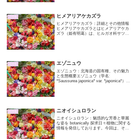
期が魅力で、園芸愛好家たちの間で人気
を集めています...
ヒメアリアケカズラ
花情報
ヒメアリアケカズラ：詳細とその他情報
ヒメアリアケカズラとはヒメアリアケカ
ズラ（姫有明葛）は、ヒルガオ科サツマ
イモ属に分類されるつる性の多年草で
す。学名は Ipomoea indica var.
hemisphaerica です。一般的に「ア...
エゾニュウ
花情報
エゾニュウ：北海道の固有種、その魅力
と生態概要エゾニュウ（学名:
*Saussurea japonica* var. *japonica*）
は、キク科トウヒレン属に属する多年草
です。北海道に固有の植物で、高山帯か
ら亜高山帯の草地や岩礫地に生...
ニオイシュロラン
花情報
ニオイシュロラン：魅惑的な芳香と華麗
な姿を botanically 探求日々植物に関する
情報を発信しております。今回は、その
芳香と優雅な姿で人々を魅了する「ニオ
イシュロラン」に焦点を当て、その詳細