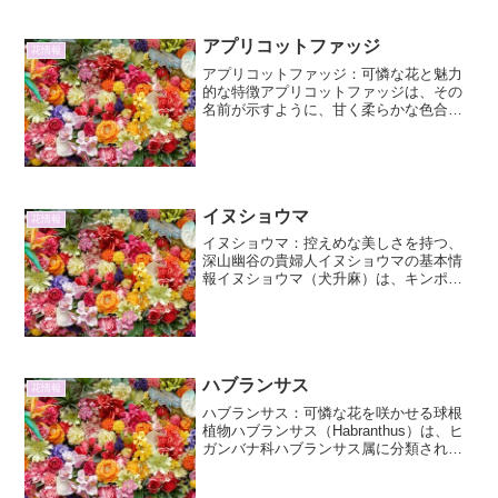
アプリコットファッジ
花情報
アプリコットファッジ：可憐な花と魅力
的な特徴アプリコットファッジは、その
名前が示すように、甘く柔らかな色合い
の花を咲かせる魅力的な植物です。その
可憐な姿と育てやすさから、ガーデニン
グ愛好家だけでなく、初心者にも人気の
高い品種となっています。...
イヌショウマ
花情報
イヌショウマ：控えめな美しさを持つ、
深山幽谷の貴婦人イヌショウマの基本情
報イヌショウマ（犬升麻）は、キンポウ
ゲ科サラシナショウマ属に分類される多
年草です。学名は *Cimicifuga simplex*
(現在は *Actaea simpl...
ハブランサス
花情報
ハブランサス：可憐な花を咲かせる球根
植物ハブランサス（Habranthus）は、ヒ
ガンバナ科ハブランサス属に分類される
球根植物です。南米原産で、その特徴的
な形の花と、夏から秋にかけての開花時