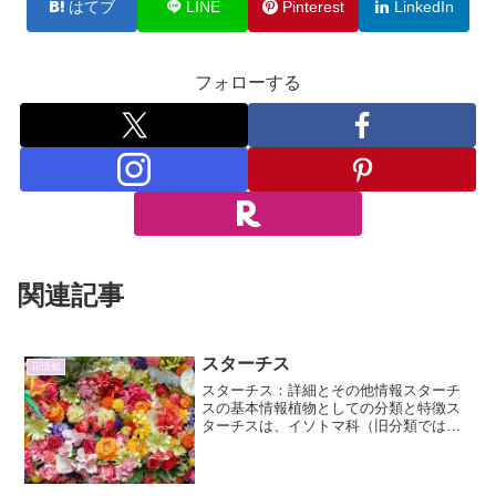
はてブ
LINE
Pinterest
LinkedIn
フォローする
関連記事
スターチス
花情報
スターチス：詳細とその他情報スターチ
スの基本情報植物としての分類と特徴ス
ターチスは、イソトマ科（旧分類ではル
リヂサ科）に属する多年草または一年草
です。学名はLimonium sinuatumで、地中
海沿岸地域、特に南ヨーロッパや北アフ