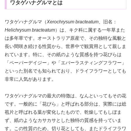
ワタゲハナグルマとは
ワタゲハナグルマ（
Xerochrysum bracteatum
、旧名：
Helichrysum bracteatum
）は、キク科に属する一年草また
は多年草です。オーストラリア原産で、その独特な風貌と
長い間咲き続ける性質から、世界中で観賞用として親しま
れています。特に、その紙のような質感を持つ花びらは
「ペーパーデイジー」や「エバーラスティングフラワー」
といった別名でも知られており、ドライフラワーとしても
非常に人気があります。
ワタゲハナグルマの最大の特徴は、なんといってもその花
です。一般的に「花びら」と呼ばれる部分は、実際には総
苞片と呼ばれる葉が変化したもので、乾燥してもしぼま
ず、紙のようなカサカサとした独特の質感を持っていま
す。この性質のため、切り花としても、またドライフラワ