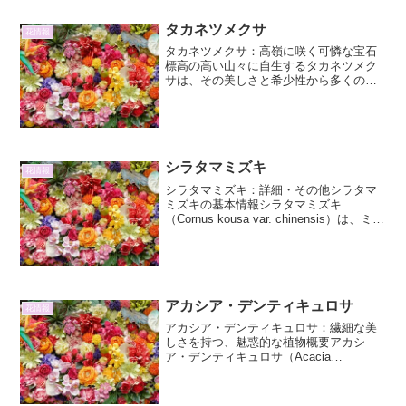
リカを...
タカネツメクサ
花情報
タカネツメクサ：高嶺に咲く可憐な宝石
標高の高い山々に自生するタカネツメク
サは、その美しさと希少性から多くの植
物愛好家を魅了しています。可憐な姿と
は裏腹に、厳しい環境に耐え抜く強靭さ
を秘めたこの植物について、詳しく見て
いきましょう。タカネツメ...
シラタマミズキ
花情報
シラタマミズキ：詳細・その他シラタマ
ミズキの基本情報シラタマミズキ
（Cornus kousa var. chinensis）は、ミズ
キ科ミズキ属の落葉広葉樹です。原産地
は中国、朝鮮半島、日本ですが、日本で
の自生は確認されていません。園芸品
種...
アカシア・デンティキュロサ
花情報
アカシア・デンティキュロサ：繊細な美
しさを持つ、魅惑的な植物概要アカシ
ア・デンティキュロサ（Acacia
denticostata、学名によってはAcacia
acinacea subsp. denticostata と分類され
る場合もあり...