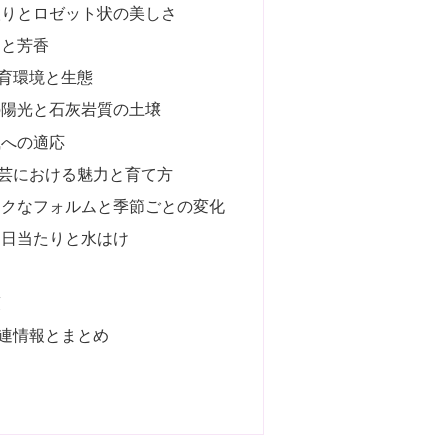
取りとロゼット状の美しさ
さと芳香
育環境と生態
の陽光と石灰岩質の土壌
風への適応
芸における魅力と育て方
ークなフォルムと季節ごとの変化
：日当たりと水はけ
策
連情報とまとめ