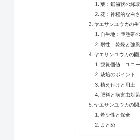
葉：鋸歯状の縁
花：神秘的な白
ヤエサンユウカの生
自生地：亜熱帯
耐性：乾燥と強
ヤエサンユウカの園
観賞価値：ユニ
栽培のポイント
植え付けと用土
肥料と病害虫対
ヤエサンユウカの関
希少性と保全
まとめ