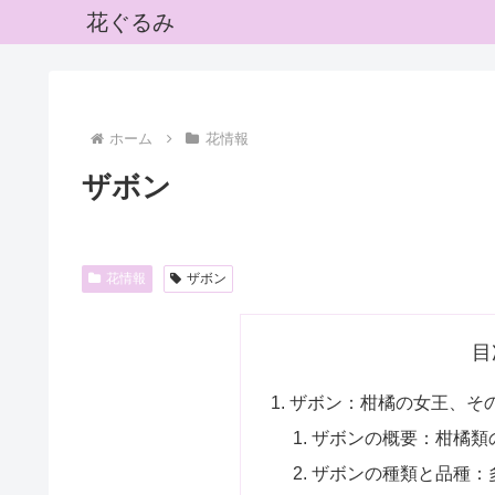
花ぐるみ
ホーム
花情報
ザボン
花情報
ザボン
目
ザボン：柑橘の女王、そ
ザボンの概要：柑橘類
ザボンの種類と品種：