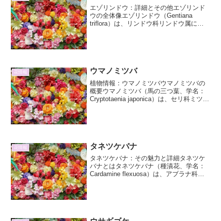
エゾリンドウ：詳細とその他エゾリンド
ウの全体像エゾリンドウ（Gentiana
triflora）は、リンドウ科リンドウ属に属
する多年草です。その名前が示す通り、
北海道（蝦夷地）を中心に、本州北部や
朝鮮半島北部にも分布しています。秋の
訪れを告...
ウマノミツバ
花情報
植物情報：ウマノミツバウマノミツバの
概要ウマノミツバ（馬の三つ葉、学名：
Cryptotaenia japonica）は、セリ科ミツバ
属の多年草です。その名前の通り、葉が3
枚に分かれる特徴から「ミツバ」という
名がついていますが、一般的に食用と...
タネツケバナ
花情報
タネツケバナ：その魅力と詳細タネツケ
バナとはタネツケバナ（種漬花、学名：
Cardamine flexuosa）は、アブラナ科タ
ネツケバナ属に分類される一年草または
越年草です。その名前は、田植えの時期
に田んぼのあぜ道や湿った場所に咲くこ
とから...