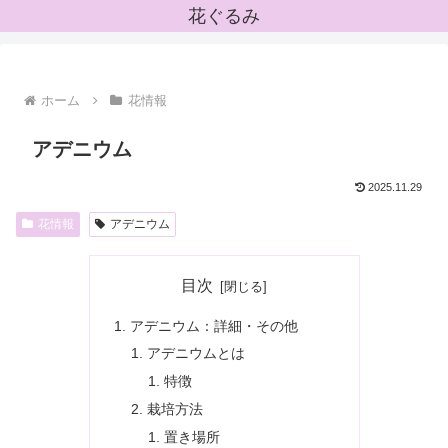
花ぐるみ
ホーム
花情報
アデニウム
2025.11.29
花情報
アデニウム
目次
アデニウム：詳細・その他
アデニウムとは
特徴
栽培方法
置き場所