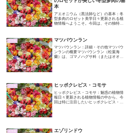
のロゼットが美しい冬型多肉の基
本
アエオニウム（黒法師など）の基本：冬
型多肉のロゼット美学日々更新される植
物情報へようこそ。今回は、その独特な
ロゼット状の葉姿で私たちを魅了する冬
型多肉植物、アエオニウムについて深く
掘り下げていきます。特に人気の品種で
マツバウンラン
花情報
ある「黒法師」をはじめ、...
マツバウンラン：詳細・その他マツバウ
ンランの概要マツバウンラン（松葉海
蘭）は、ゴマノハグサ科（またはオオバ
コ科）に属する、日本原産の多年草で
す。その名前は、細く針のような葉の形
が松葉に似ていること、そして青紫色の
美しい花が海蘭（カラマツソウ...
ヒッポクレピス・コモサ
花情報
ヒッポクレピス・コモサ：魅惑の植物情
報日々更新される植物情報の中から、今
回は特に注目したいヒッポクレピス・コ
モサ（Hippocrepis comosa）について、
その詳細な情報と、知られざる魅力を掘
り下げていきます。この植物は、そのユ
ニーク...
エゾリンドウ
花情報