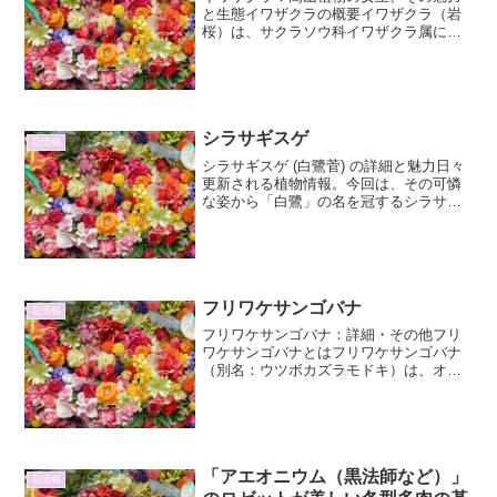
と生態イワザクラの概要イワザクラ（岩
桜）は、サクラソウ科イワザクラ属に属
する多年草です。その名の通り、岩場や
高山帯に自生する植物で、可憐な姿と強
靭な生命力から、高山植物の代表格とし
て広く知られています。日...
シラサギスゲ
花情報
シラサギスゲ (白鷺菅) の詳細と魅力日々
更新される植物情報。今回は、その可憐
な姿から「白鷺」の名を冠するシラサギ
スゲ（学名：Dichromena latifolia）に焦
点を当て、その詳細な生態、魅力、そし
て栽培方法について、じっくりとご...
フリワケサンゴバナ
花情報
フリワケサンゴバナ：詳細・その他フリ
ワケサンゴバナとはフリワケサンゴバナ
（別名：ウツボカズラモドキ）は、オモ
ト科（またはキジカクシ科）に属する植
物で、そのユニークな形状と鮮やかな色
彩で観葉植物として人気があります。原
産地は熱帯アフリカで、湿...
「アエオニウム（黒法師など）」
花情報