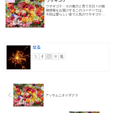
ウサギゴケ
花情報
ウサギゴケ：その魅力と育て方日々の植
物情報をお届けするこのコーナーでは、
今回は愛らしい姿で人気のウサギゴケに
焦点を当てます。そのユニークな形状と
育てやすさから、多くの植物愛好家を魅
了してやまないウサギゴケの詳細とその
他について、詳しくご紹介...
せる
アッサムニオイザクラ