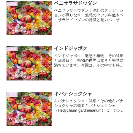
し、どのようにすれば良いのでしょう
ベニサラサドウダン
花情報
か。本稿では、観葉植物にお...
ベニサラサドウダン：深紅のグラデーシ
ョンが織りなす、魅惑のツツジ科低木ベ
ニサラサドウダンの特徴と魅力ベニサラ
サドウダン（Enkianthus campanulatus
var. rubens）は、ツツジ科サラサドウダ
ン属に属する落葉低木です...
インドジャボク
花情報
インドジャボク：魅惑の植物、その詳細
と深淵日々、植物の世界は驚きと発見に
満ちています。今回は、その中でも特に
興味深い「インドジャボク」に焦点を当
て、その詳細と、知られざる側面を 2000
文字 以上にわたって紐解いていきます。
インドジャボクと...
キバナシュクシャ
花情報
キバナシュクシャ：詳細・その他キバナ
シュクシャの概要キバナシュクシャ
（Hedychium gardnerianum）は、ジンジ
ャー科ハナシュクシャ属に分類される多
年草です。その鮮やかな黄色い花は、見
る者の心を明るくし、熱帯の雰囲気を演
出しま...