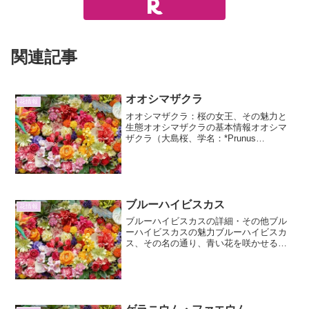
関連記事
オオシマザクラ
花情報
オオシマザクラ：桜の女王、その魅力と
生態オオシマザクラの基本情報オオシマ
ザクラ（大島桜、学名：*Prunus
speciosa*）は、バラ科サクラ属の植物で
す。日本の固有種であり、伊豆諸島の大
島に多く自生することからこの名が付け
られました。...
ブルーハイビスカス
花情報
ブルーハイビスカスの詳細・その他ブル
ーハイビスカスの魅力ブルーハイビスカ
ス、その名の通り、青い花を咲かせるハ
イビスカスは、熱帯植物の中でも特に希
少で魅力的な存在です。一般的にハイビ
スカスといえば、赤やピンク、オレンジ
といった暖色系の鮮やかな...