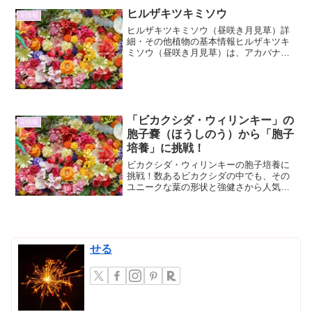
ヒルザキツキミソウ
花情報
ヒルザキツキミソウ（昼咲き月見草）詳
細・その他植物の基本情報ヒルザキツキ
ミソウ（昼咲き月見草）は、アカバナ科
マツヨイグサ属に分類される多年草で
す。学名は *Oenothera speciosa*。原産
地は北米南部で、日本では観賞用として
広く...
「ビカクシダ・ウィリンキー」の
花情報
胞子嚢（ほうしのう）から「胞子
培養」に挑戦！
ビカクシダ・ウィリンキーの胞子培養に
挑戦！数あるビカクシダの中でも、その
ユニークな葉の形状と強健さから人気を
集める「ビカクシダ・ウィリンキー」。
今回は、そんなウィリンキーの胞子嚢か
ら、新たな株を育てる「胞子培養」に挑
戦する詳細なプロセスと、...
せる