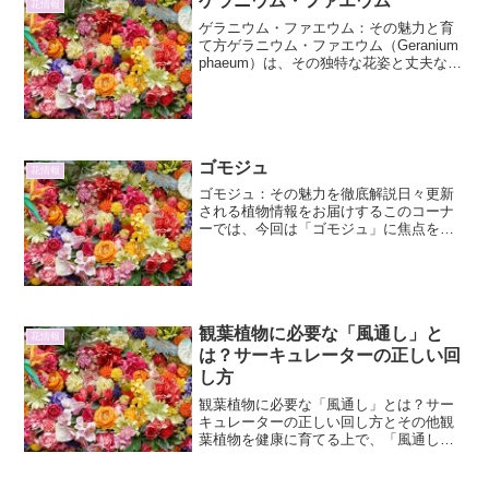
ゲラニウム・ファエウム
花情報
ゲラニウム・ファエウム：その魅力と育
て方ゲラニウム・ファエウム（Geranium
phaeum）は、その独特な花姿と丈夫な性
質から、ガーデニング愛好家の間で人気
を集めている多年草です。和名では「ヒ
ゴロモソウ」とも呼ばれ、その渋い美し
さが庭に...
ゴモジュ
花情報
ゴモジュ：その魅力を徹底解説日々更新
される植物情報をお届けするこのコーナ
ーでは、今回は「ゴモジュ」に焦点を当
てて、その詳細からその他の魅力まで、
余すところなくご紹介します。ゴモジュ
の基本情報ゴモジュ（ Gomphrena
globosa ）...
観葉植物に必要な「風通し」と
花情報
は？サーキュレーターの正しい回
し方
観葉植物に必要な「風通し」とは？サー
キュレーターの正しい回し方とその他観
葉植物を健康に育てる上で、「風通し」
は非常に重要な要素です。しかし、「風
通し」とは具体的にどのような状態を指