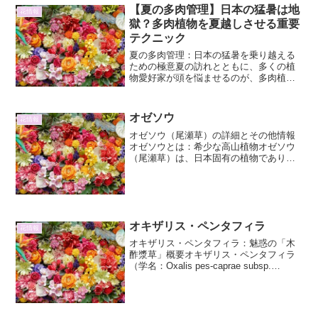
中に葉を折ったり、温度変化で弱らせた
【夏の多肉管理】日本の猛暑は地
花情報
りしないように、細心の注...
獄？多肉植物を夏越しさせる重要
テクニック
夏の多肉管理：日本の猛暑を乗り越える
ための極意夏の訪れとともに、多くの植
物愛好家が頭を悩ませるのが、多肉植物
の管理です。特に日本のような高温多湿
な夏は、多肉植物にとって過酷な環境と
なり、「夏の管理」は一年の中でも最も
オゼソウ
花情報
重要と言っても過言ではあ...
オゼソウ（尾瀬草）の詳細とその他情報
オゼソウとは：希少な高山植物オゼソウ
（尾瀬草）は、日本固有の植物であり、
特に尾瀬の湿原に生育することからその
名が付けられました。学名はSasaella
ramosissima。イネ科ササ属に分類される
多年...
オキザリス・ペンタフィラ
花情報
オキザリス・ペンタフィラ：魅惑の「木
酢漿草」概要オキザリス・ペンタフィラ
（学名：Oxalis pes-caprae subsp.
pentaphylla）は、カタバミ科カタバミ属
に属する多年草です。一般的には「木酢
漿草（きかたばみ）」と呼ば...