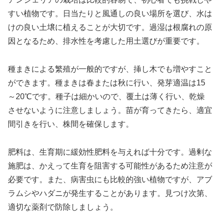
すい植物です。日当たりと風通しの良い場所を選び、水は
けの良い土壌に植えることが大切です。過湿は根腐れの原
因となるため、排水性を考慮した用土選びが重要です。
種まきによる繁殖が一般的ですが、挿し木でも増やすこと
ができます。種まきは春または秋に行い、発芽適温は15
～20℃です。種子は細かいので、覆土は薄く行い、乾燥
させないように注意しましょう。苗が育ってきたら、適宜
間引きを行い、株間を確保します。
肥料は、生育期に緩効性肥料を与えれば十分です。過剰な
施肥は、かえって生育を阻害する可能性があるため注意が
必要です。また、病害虫にも比較的強い植物ですが、アブ
ラムシやハダニが発生することがあります。見つけ次第、
適切な薬剤で防除しましょう。