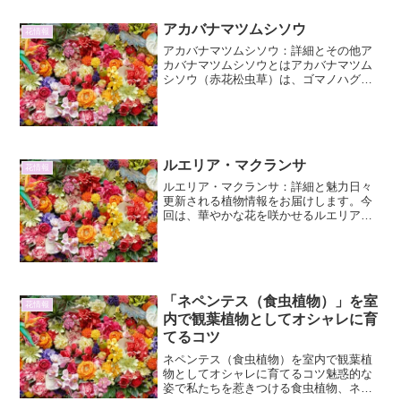
アカバナマツムシソウ
花情報
アカバナマツムシソウ：詳細とその他ア
カバナマツムシソウとはアカバナマツム
シソウ（赤花松虫草）は、ゴマノハグサ
科に属する多年草で、その可憐な姿と特
徴的な花形から、古くから愛されてきた
山野草の一つです。学名はScutellaria
indica...
ルエリア・マクランサ
花情報
ルエリア・マクランサ：詳細と魅力日々
更新される植物情報をお届けします。今
回は、華やかな花を咲かせるルエリア・
マクランサについて、その詳細と魅力に
迫ります。ルエリア・マクランサとはル
エリア・マクランサ（Ruellia
macrocarpa）は...
「ネペンテス（食虫植物）」を室
花情報
内で観葉植物としてオシャレに育
てるコツ
ネペンテス（食虫植物）を室内で観葉植
物としてオシャレに育てるコツ魅惑的な
姿で私たちを惹きつける食虫植物、ネペ