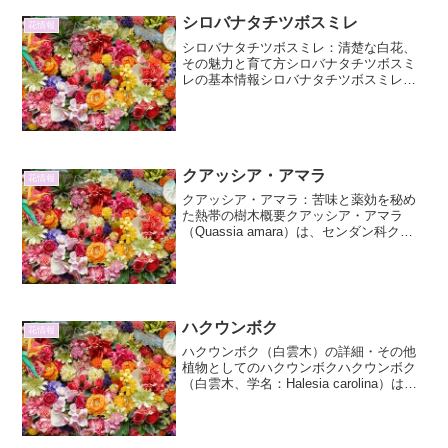
シロバナタチツボスミレ
花情報
シロバナタチツボスミレ：清楚な白花、
その魅力と育て方シロバナタチツボスミ
レの基本情報シロバナタチツボスミレ
（Viola albiflora）は、スミレ科スミレ属
に属する多年草です。その名の通り、清
らかな白い花を咲かせるのが特徴で、日
本各地の...
クアッシア・アマラ
花情報
クアッシア・アマラ：苦味と薬効を秘め
た熱帯の樹木概要クアッシア・アマラ
（Quassia amara）は、センダン科クア
ッシア属に属する小高木です。西インド
諸島や南アメリカ北部を原産とし、熱帯
地方で広く栽培されています。高さは5～
10メートル...
ハクウンボク
花情報
ハクウンボク（白雲木）の詳細・その他
植物としてのハクウンボクハクウンボク
（白雲木、学名：Halesia carolina）は、
エゴノキ科（Styracaceae）ハクウンボク
属（Halesia）に分類される落葉広葉樹で
す。北米原産で、特にア...