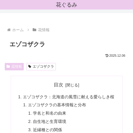
花ぐるみ
ホーム
花情報
エゾコザクラ
2025.12.06
花情報
エゾコザクラ
目次
エゾコザクラ：北海道の風雪に耐える愛らしき桜
エゾコザクラの基本情報と分布
学名と和名の由来
自生地と生育環境
近縁種との関係