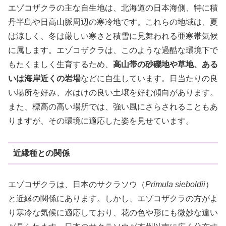
エゾコザクラの主な自生地は、北海道の日本海側、特に積
丹半島や日高山脈周辺の寒冷地です。これらの地域は、夏
は涼しく、冬は厳しい寒さと積雪に見舞われる亜寒帯気候
に属します。エゾコザクラは、このような過酷な環境下で
もたくましく生育するため、
高山帯の砂礫地や草地、ある
いは海岸近くの岩場
などに自生しています。日当たりの良
い場所を好み、水はけの良い土壌を好む傾向があります。
また、標高の高い場所では、強い風にさらされることもあ
りますが、その環境に適応した姿を見せています。
近縁種との関係
エゾコザクラは、日本のサクラソウ（
Primula sieboldii
）
と近縁の関係にあります。しかし、エゾコザクラの方がよ
り寒冷な気候に適応しており、花の色や形にも微妙な違い