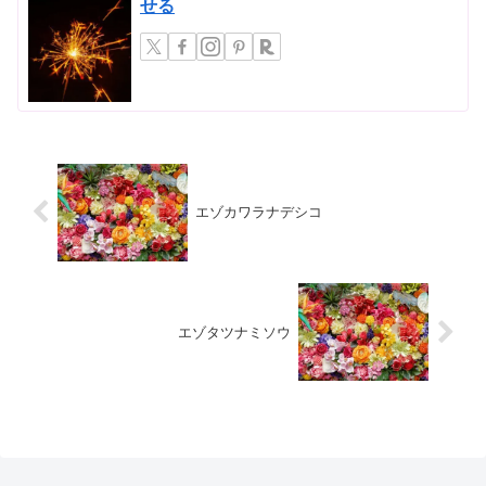
せる
エゾカワラナデシコ
エゾタツナミソウ