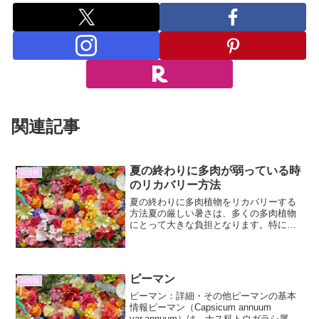
関連記事
夏の終わりに多肉が弱っている時
花情報
のリカバリー方法
夏の終わりに多肉植物をリカバリーする
方法夏の厳しい暑さは、多くの多肉植物
にとって大きな負担となります。特に、
夏の終わりに差しかかると、長期間の高
温や強い日差しによって、多肉植物は弱
りやすくなります。葉がぶよぶよになっ
たり、色が悪くなったり、...
ピーマン
花情報
ピーマン：詳細・その他ピーマンの基本
情報ピーマン（Capsicum annuum
var.annuum）は、ナス科トウガラシ属に