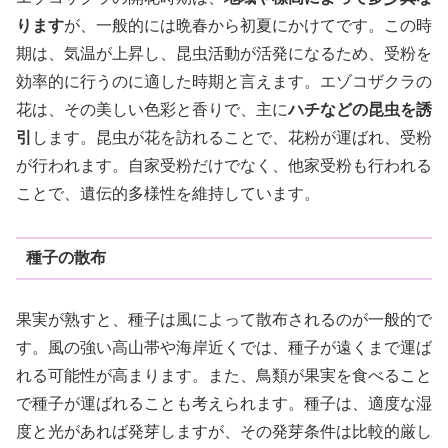
ります
が、一般的には晩春から初夏にかけてです。この時
期は、気温が上昇し、昆虫活動が活発になるため、受粉を
効率的に行うのに適した時期と言えます。エゾコザクラの
花は、その美しい色彩と香りで、主に
ハチなどの昆虫を誘
引
します。昆虫が花を訪れることで、花粉が運ばれ、受粉
が行われます。自家受粉だけでなく、他家受粉も行われる
ことで、遺伝的多様性を維持しています。
種子の散布
果実が熟すと、種子は風によって散布されるのが一般的で
す。風の強い高山帯や海岸近くでは、種子が遠くまで運ば
れる可能性が高まります。また、鳥類が果実を食べること
で種子が運ばれることも考えられます。種子は、適度な湿
度と光があれば発芽しますが、その発芽条件は比較的厳し