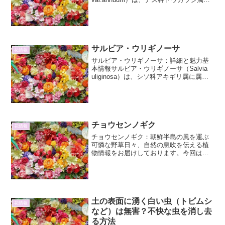
分類される野菜であり、唐辛子の一種で
すが、辛味成分であるカプサイシンがほ
とんど含まれていないため、甘みがあ
り、生...
サルビア・ウリギノーサ
花情報
サルビア・ウリギノーサ：詳細と魅力基
本情報サルビア・ウリギノーサ（Salvia
uliginosa）は、シソ科アキギリ属に属す
る多年草です。学名の「uliginosa」は
「湿地に生える」という意味を持ち、そ
の名の通り、湿り気のある環境を好み...
チョウセンノギク
花情報
チョウセンノギク：朝鮮半島の風を運ぶ
可憐な野草日々、自然の息吹を伝える植
物情報をお届けしております。今回は、
秋の訪れを告げる野の花、チョウセンノ
ギクについて、その詳細と魅力をお伝え
します。名前の通り朝鮮半島原産のこの
植物は、日本でも古くから...
土の表面に湧く白い虫（トビムシ
花情報
など）は無害？不快な虫を消し去
る方法