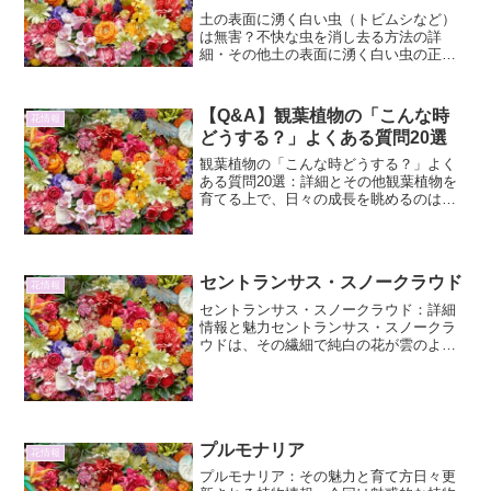
土の表面に湧く白い虫（トビムシなど）
は無害？不快な虫を消し去る方法の詳
細・その他土の表面に湧く白い虫の正体
と生態植物を育てていると、土の表面に
小さな白い虫が群がっているのを目にす
ることがあります。これらの虫は、トビ
【Q&A】観葉植物の「こんな時
花情報
ムシ（springtail...
どうする？」よくある質問20選
観葉植物の「こんな時どうする？」よく
ある質問20選：詳細とその他観葉植物を
育てる上で、日々の成長を眺めるのは楽
しいものですが、時には予期せぬトラブ
ルや疑問に直面することもあります。本
記事では、観葉植物に関するよくある質
問20選を、詳細な解説...
セントランサス・スノークラウド
花情報
セントランサス・スノークラウド：詳細
情報と魅力セントランサス・スノークラ
ウドは、その繊細で純白の花が雲のよう
に広がることから名付けられた、魅力的
な宿根草です。バレンタイン・ブライド
とも呼ばれることもあり、その純粋な佇
まいは、ガーデニングに柔...
プルモナリア
花情報
プルモナリア：その魅力と育て方日々更